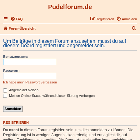
Pudelforum.de
FAQ
Registrieren
Anmelden
S
Foren-Übersicht
u
Um Beiträge in diesem Forum anzusehen, musst du auf
c
diesem Board registriert und angemeldet sein.
h
Benutzername:
e
Passwort:
Ich habe mein Passwort vergessen
Angemeldet bleiben
Meinen Online-Status während dieser Sitzung verbergen
REGISTRIEREN
Du musst in diesem Forum registriert sein, um dich anmelden zu können. Die
Registrierung ist in wenigen Augenblicken erledigt und ermöglicht dir, auf
weitere Funktionen zuzugreifen. Die Board-Administration kann registrierten