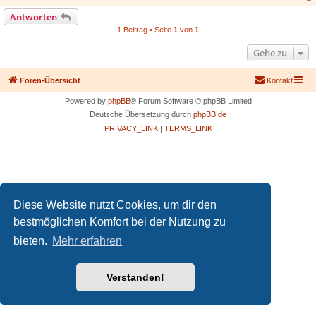
Antworten
1 Beitrag • Seite
1
von
1
Gehe zu
Foren-Übersicht
Kontakt
Powered by
phpBB
® Forum Software © phpBB Limited
Deutsche Übersetzung durch
phpBB.de
PRIVACY_LINK
|
TERMS_LINK
Diese Website nutzt Cookies, um dir den
bestmöglichen Komfort bei der Nutzung zu
bieten.
Mehr erfahren
Verstanden!