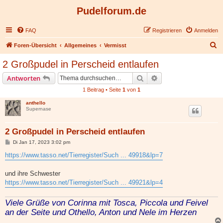
Pudelforum.de
FAQ
Registrieren
Anmelden
S
Foren-Übersicht
Allgemeines
Vermisst
u
2 Großpudel in Perscheid entlaufen
c
Suche
Erweiterte Suche
Antworten
h
1 Beitrag • Seite
1
von
1
e
anthello
Supernase
2 Großpudel in Perscheid entlaufen
B
Di Jan 17, 2023 3:02 pm
e
i
https://www.tasso.net/Tierregister/Such ... 49918&lp=7
t
r
a
und ihre Schwester
g
https://www.tasso.net/Tierregister/Such ... 49921&lp=4
Viele Grüße von Corinna mit Tosca, Piccola und Feivel
an der Seite und Othello, Anton und Nele im Herzen