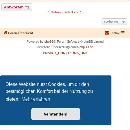
Antworten
1 Beitrag • Seite
1
von
1
Gehe zu
Foren-Übersicht
Kontakt
Powered by
phpBB
® Forum Software © phpBB Limited
Deutsche Übersetzung durch
phpBB.de
PRIVACY_LINK
|
TERMS_LINK
Diese Website nutzt Cookies, um dir den
bestmöglichen Komfort bei der Nutzung zu
bieten.
Mehr erfahren
Verstanden!