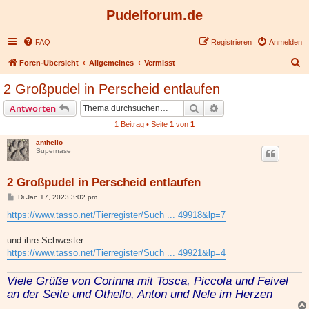
Pudelforum.de
FAQ
Registrieren
Anmelden
S
Foren-Übersicht
Allgemeines
Vermisst
u
2 Großpudel in Perscheid entlaufen
c
Suche
Erweiterte Suche
Antworten
h
1 Beitrag • Seite
1
von
1
e
anthello
Supernase
2 Großpudel in Perscheid entlaufen
B
Di Jan 17, 2023 3:02 pm
e
i
https://www.tasso.net/Tierregister/Such ... 49918&lp=7
t
r
a
und ihre Schwester
g
https://www.tasso.net/Tierregister/Such ... 49921&lp=4
Viele Grüße von Corinna mit Tosca, Piccola und Feivel
an der Seite und Othello, Anton und Nele im Herzen