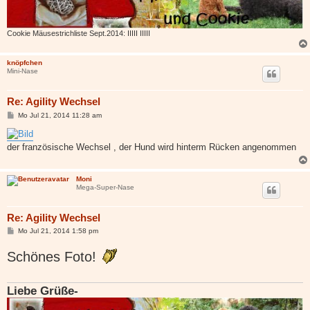
Cookie Mäusestrichliste Sept.2014: IIIII IIIII
knöpfchen
Mini-Nase
Re: Agility Wechsel
B
Mo Jul 21, 2014 11:28 am
e
i
t
der französische Wechsel , der Hund wird hinterm Rücken angenommen
r
a
g
Moni
Mega-Super-Nase
Re: Agility Wechsel
B
Mo Jul 21, 2014 1:58 pm
e
i
Schönes Foto!
t
r
a
g
Liebe Grüße-