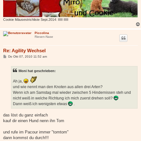
Cookie Mäusestrichliste Sept.2014: IIIII IIIII
Piccolina
Riesen-Nase
Re: Agility Wechsel
B
Do Okt 07, 2010 11:52 am
e
i
t
Moni hat geschrieben:
r
a
g
Ah ja,
und wie nennt man den Knoten aus allen drei Arten?
Wenn ich am Samstag mal wieder zwischen 5 Hindernissen steh und
nicht weiß in welche Richtung ich mich zuerst drehen soll?
Dann weiß ich wenigsten etwas
.
das löst du ganz einfach
kauf dir einen Hund nenn ihn Tom
und rufe im Pacour immer "tomtom"
dann kommst du durch!!!