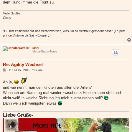
dem Hund immer die Front zu.
Viele Grüße
Cindy
"Du bist zeitlebens für das verantwortlich, was Du dir vertraut gemacht hast!" (Le petit
prince, Antoine de Saint-Exupéry)
Moni
Mega-Super-Nase
Re: Agility Wechsel
B
Do Okt 07, 2010 7:07 am
e
i
t
Ah ja,
r
und wie nennt man den Knoten aus allen drei Arten?
a
g
Wenn ich am Samstag mal wieder zwischen 5 Hindernissen steh und
nicht weiß in welche Richtung ich mich zuerst drehen soll?
Dann weiß ich wenigsten etwas
.
Liebe Grüße-