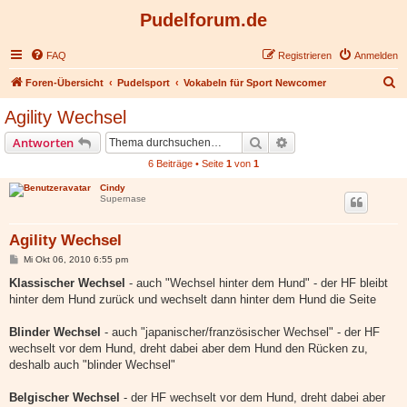
Pudelforum.de
FAQ
Registrieren
Anmelden
S
Foren-Übersicht
Pudelsport
Vokabeln für Sport Newcomer
u
Agility Wechsel
c
Suche
Erweiterte Suche
Antworten
h
6 Beiträge • Seite
1
von
1
e
Cindy
Supernase
Agility Wechsel
B
Mi Okt 06, 2010 6:55 pm
e
i
Klassischer Wechsel
- auch "Wechsel hinter dem Hund" - der HF bleibt
t
hinter dem Hund zurück und wechselt dann hinter dem Hund die Seite
r
a
g
Blinder Wechsel
- auch "japanischer/französischer Wechsel" - der HF
wechselt vor dem Hund, dreht dabei aber dem Hund den Rücken zu,
deshalb auch "blinder Wechsel"
Belgischer Wechsel
- der HF wechselt vor dem Hund, dreht dabei aber