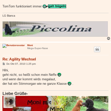
TomTom funktioniert immer
LG Bianca
Moni
Mega-Super-Nase
Re: Agility Wechsel
B
Do Okt 07, 2010 1:25 pm
e
i
Hihi,
t
geht nicht, so heißt schon mein Neffe
r
a
und wenn der kommt wirds megalaut,
g
der hat ein Stimmorgan wie ne ganze Klasse
.
Liebe Grüße-