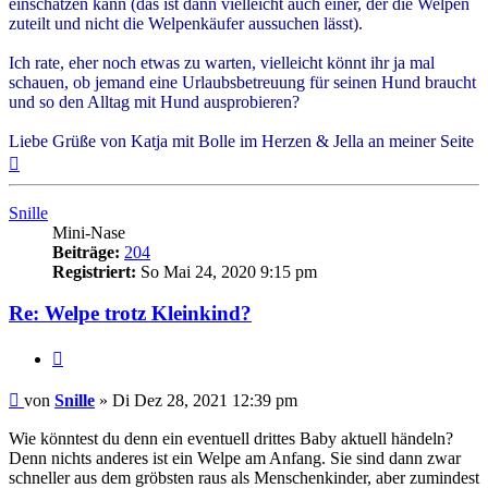
einschätzen kann (das ist dann vielleicht auch einer, der die Welpen
zuteilt und nicht die Welpenkäufer aussuchen lässt).
Ich rate, eher noch etwas zu warten, vielleicht könnt ihr ja mal
schauen, ob jemand eine Urlaubsbetreuung für seinen Hund braucht
und so den Alltag mit Hund ausprobieren?
Liebe Grüße von Katja mit Bolle im Herzen & Jella an meiner Seite
Nach
oben
Snille
Mini-Nase
Beiträge:
204
Registriert:
So Mai 24, 2020 9:15 pm
Re: Welpe trotz Kleinkind?
Zitieren
Beitrag
von
Snille
»
Di Dez 28, 2021 12:39 pm
Wie könntest du denn ein eventuell drittes Baby aktuell händeln?
Denn nichts anderes ist ein Welpe am Anfang. Sie sind dann zwar
schneller aus dem gröbsten raus als Menschenkinder, aber zumindest