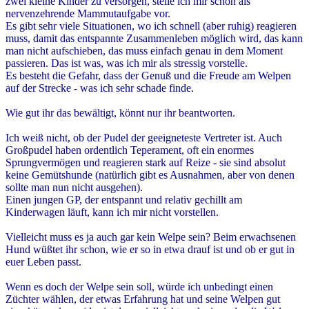
zwei kleine Kinder zu versorgen, stelle ich mir schon als
nervenzehrende Mammutaufgabe vor.
Es gibt sehr viele Situationen, wo ich schnell (aber ruhig) reagieren
muss, damit das entspannte Zusammenleben möglich wird, das kann
man nicht aufschieben, das muss einfach genau in dem Moment
passieren. Das ist was, was ich mir als stressig vorstelle.
Es besteht die Gefahr, dass der Genuß und die Freude am Welpen
auf der Strecke - was ich sehr schade finde.
Wie gut ihr das bewältigt, könnt nur ihr beantworten.
Ich weiß nicht, ob der Pudel der geeigneteste Vertreter ist. Auch
Großpudel haben ordentlich Teperament, oft ein enormes
Sprungvermögen und reagieren stark auf Reize - sie sind absolut
keine Gemütshunde (natürlich gibt es Ausnahmen, aber von denen
sollte man nun nicht ausgehen).
Einen jungen GP, der entspannt und relativ gechillt am
Kinderwagen läuft, kann ich mir nicht vorstellen.
Vielleicht muss es ja auch gar kein Welpe sein? Beim erwachsenen
Hund wüßtet ihr schon, wie er so in etwa drauf ist und ob er gut in
euer Leben passt.
Wenn es doch der Welpe sein soll, würde ich unbedingt einen
Züchter wählen, der etwas Erfahrung hat und seine Welpen gut