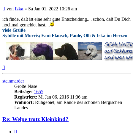
Beitrag
von
Iska
»
Sa Jan 01, 2022 10:26 am
ich finde, daß ist eine sehr gute Entscheidung.... schön, daß Du Dich
nochmal gemeldet hast....
viele Grüße
Sybille mit Morris; Fani Flausch, Paule, Olli & Iska im Herzen
Nach
oben
steinmarder
Große-Nase
Beiträge:
1655
Registriert:
Mi Jan 06, 2016 11:36 am
Wohnort:
Ruhgebiet, am Rande des schönen Bergischen
Landes
Re: Welpe trotz Kleinkind?
Zitieren