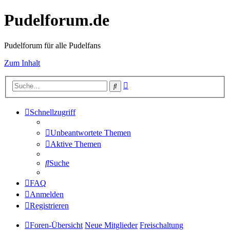
Pudelforum.de
Pudelforum für alle Pudelfans
Zum Inhalt
Erweiterte
Suche
Suche
Schnellzugriff
Unbeantwortete Themen
Aktive Themen
Suche
FAQ
Anmelden
Registrieren
Foren-Übersicht
Neue Mitglieder
Freischaltung