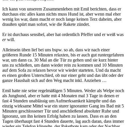
Ich kann von unserem Zusammenleben mit Emil berichten, dass er
durchaus ein: alles kann nichts muss Hund ist, aber wenn mal eher
wenig los war, dann macht er noch lange keinen Terz daheim, aber
draußen spürt man sofort, wie die Rakete zündet.
Er ist durchaus sensibel, aber hat ordentlich Pfeffer und er weiß was
er
will.
Alleinsein üben lief bei uns bspw. so ab, dass wir nach einer
größeren Runde 15 Minuten relaxten, bis er auch gut runtergefahren
war, um dann ca. 30 Mal an die Tür zu gehen und sie kurz hinter
uns zu schließen, um dann wieder rein zu kommen und 10 Minuten
auf dem Sofa zu relaxen bevor wir wieder starteten. Und da macht
es einen großen Unterschied, ob nur einer geht und das übt oder der
ganze Haushalt sich auf den Weg macht inkl. Anziehen …
Emil hatte nie seine regelmäßigen 5 Minuten. Weder als Welpe noch
als Junghund, aber er hatte mit 4 Monaten mal 3 Tage in denen er
fast 4 Stunden unablässig um Aufmerksamkeit kämpfte und das
einzig wirksame Mittel war ein sturer ignoranter Gang ins Bad mit 5
Minuten geschlossener Tür und anschließend absoluter Ruhe und
Ignoranz, um ihn keinen Erfolg haben zu lassen. Dass es an den
Tagen überhaupt fast 4 Stunden dauerte, lag auch daran, dass immer
wieder ein Telefon klingelte, der Paketbote kam oder der Nachbar