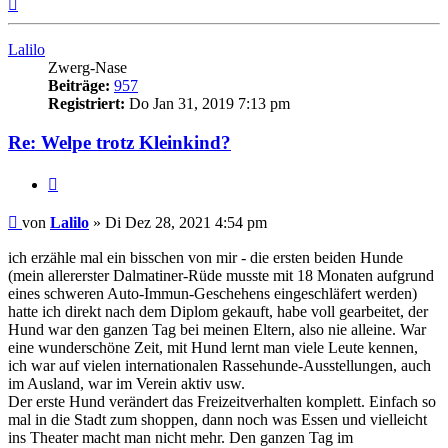
Nach
oben
Lalilo
Zwerg-Nase
Beiträge:
957
Registriert:
Do Jan 31, 2019 7:13 pm
Re: Welpe trotz Kleinkind?
Zitieren
Beitrag
von
Lalilo
»
Di Dez 28, 2021 4:54 pm
ich erzähle mal ein bisschen von mir - die ersten beiden Hunde
(mein allererster Dalmatiner-Rüde musste mit 18 Monaten aufgrund
eines schweren Auto-Immun-Geschehens eingeschläfert werden)
hatte ich direkt nach dem Diplom gekauft, habe voll gearbeitet, der
Hund war den ganzen Tag bei meinen Eltern, also nie alleine. War
eine wunderschöne Zeit, mit Hund lernt man viele Leute kennen,
ich war auf vielen internationalen Rassehunde-Ausstellungen, auch
im Ausland, war im Verein aktiv usw.
Der erste Hund verändert das Freizeitverhalten komplett. Einfach so
mal in die Stadt zum shoppen, dann noch was Essen und vielleicht
ins Theater macht man nicht mehr. Den ganzen Tag im