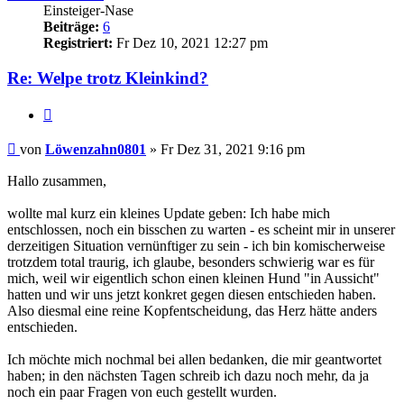
Einsteiger-Nase
Beiträge:
6
Registriert:
Fr Dez 10, 2021 12:27 pm
Re: Welpe trotz Kleinkind?
Zitieren
Beitrag
von
Löwenzahn0801
»
Fr Dez 31, 2021 9:16 pm
Hallo zusammen,
wollte mal kurz ein kleines Update geben: Ich habe mich
entschlossen, noch ein bisschen zu warten - es scheint mir in unserer
derzeitigen Situation vernünftiger zu sein - ich bin komischerweise
trotzdem total traurig, ich glaube, besonders schwierig war es für
mich, weil wir eigentlich schon einen kleinen Hund "in Aussicht"
hatten und wir uns jetzt konkret gegen diesen entschieden haben.
Also diesmal eine reine Kopfentscheidung, das Herz hätte anders
entschieden.
Ich möchte mich nochmal bei allen bedanken, die mir geantwortet
haben; in den nächsten Tagen schreib ich dazu noch mehr, da ja
noch ein paar Fragen von euch gestellt wurden.