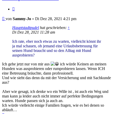
Zitieren
Beitrag
von
Sammy-Jo
»
Di Dez 28, 2021 4:21 pm
Hauptstadtpudel
hat geschrieben:
↑
Di Dez 28, 2021 11:28 am
Ich rate, eher noch etwas zu warten, vielleicht könnt ihr
ja mal schauen, ob jemand eine Urlaubsbetreuung für
seinen Hund braucht und so den Alltag mit Hund
ausprobieren?
Ich gehe jetzt nur von mir aus
ich würde Keinen an meinen
Hunden was ausprobieren oder rumprobieren lassen. Wenn ICH
eine Betreuung bräuchte, dann professionell.
Und wie sieht das denn da mit der Versicherung und mit Sachkunde
aus?
Aber wie gesagt, ich denke wo ein Wille ist , ist auch ein Weg und
man kann ja leider auch nicht immer auf perfekte Bedingungen
warten. Hunde passen sich ja auch an.
Ich würde vielleicht einige Familien fragen, wie es bei denen so
abläuft…