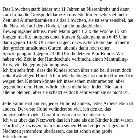
Das Löwchen starb leider mit 11 Jahren an Nierenkrebs und dann
kam Luna die Großpudeldame zu uns. Sie fordert sehr viel mehr
Zeit und Aufmerksamkeit als das Löwchen, sie ist sehr sensibel, hat
die Nase viel auf dem Boden, hat ein unglaubliches
Bewegungsbedürfniss, mein Mann geht 1-2 x die Woche 15 km
Joggen mit ihr, morgens einen kurzen Spaziergang um 6.45 Uhr,
dann gegen 14.00 Uhr einen lagen, dazwischen kann sie immer in
den großen umzäunten Garten, abends dann noch einen
Spaziergang und gegen 23.00 Uhr die letzten Pipi-Runde. Wir
haben viel Zeit in der Hundeschule verbracht, einen Mantrailing-
Kurs, viel Begegnugstraining usw.
Ich bin sehr froh, dass die Kinder schon älter sind bei diesem doch
zeitaufwändigen Hund. Ich arbeite halbtags fast nur im Homeoffice,
wegen den Kindern könnte ich inzwischen mehr arbeiten, aber
gegenüber dem Hund würde ich es nicht fair finden. Sie kann
alleine bleiben, aber sie schätzt es doch sehr wenn sie es nicht ist.
Jede Familie ist anders, jeder Hund ist anders, jedes Arbeitsleben ist
anders. Der erste Hund verändert so viel, ich denke, das
unterschätzen viele. Darauf muss man sich einlassen.
Ich war über das Netzwerk das ich hatte als die Kinder klein waren
sehr froh, zu wissen, man kann seinen Hund zu jeder Tages- und
Nachtzeit jemandem überlassen, das ist schon eine große
Erleichterung.