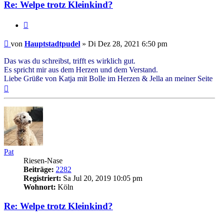
Re: Welpe trotz Kleinkind?
Zitieren
Beitrag
von
Hauptstadtpudel
»
Di Dez 28, 2021 6:50 pm
Das was du schreibst, trifft es wirklich gut.
Es spricht mir aus dem Herzen und dem Verstand.
Liebe Grüße von Katja mit Bolle im Herzen & Jella an meiner Seite
Nach
oben
Pat
Riesen-Nase
Beiträge:
2282
Registriert:
Sa Jul 20, 2019 10:05 pm
Wohnort:
Köln
Re: Welpe trotz Kleinkind?