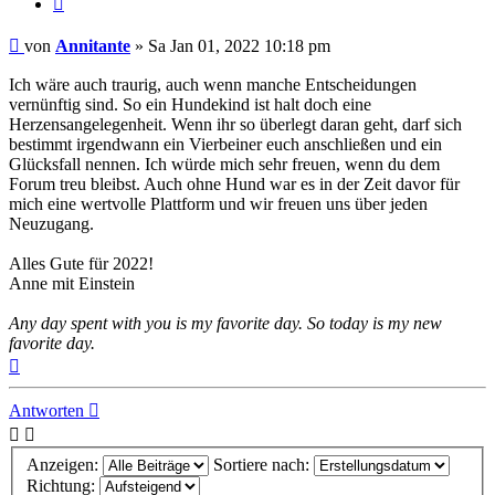
Beitrag
von
Annitante
»
Sa Jan 01, 2022 10:18 pm
Ich wäre auch traurig, auch wenn manche Entscheidungen
vernünftig sind. So ein Hundekind ist halt doch eine
Herzensangelegenheit. Wenn ihr so überlegt daran geht, darf sich
bestimmt irgendwann ein Vierbeiner euch anschließen und ein
Glücksfall nennen. Ich würde mich sehr freuen, wenn du dem
Forum treu bleibst. Auch ohne Hund war es in der Zeit davor für
mich eine wertvolle Plattform und wir freuen uns über jeden
Neuzugang.
Alles Gute für 2022!
Anne mit Einstein
Any day spent with you is my favorite day. So today is my new
favorite day.
Nach
oben
Antworten
Anzeigen:
Sortiere nach:
Richtung: