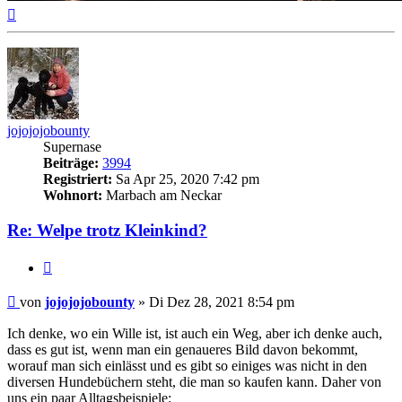
Nach
oben
jojojojobounty
Supernase
Beiträge:
3994
Registriert:
Sa Apr 25, 2020 7:42 pm
Wohnort:
Marbach am Neckar
Re: Welpe trotz Kleinkind?
Zitieren
Beitrag
von
jojojojobounty
»
Di Dez 28, 2021 8:54 pm
Ich denke, wo ein Wille ist, ist auch ein Weg, aber ich denke auch,
dass es gut ist, wenn man ein genaueres Bild davon bekommt,
worauf man sich einlässt und es gibt so einiges was nicht in den
diversen Hundebüchern steht, die man so kaufen kann. Daher von
uns ein paar Alltagsbeispiele: