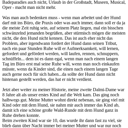
Badeparadies auch nicht, Urlaub in der Großstadt, Museen, Musical,
Oper - macht man nicht mehr.
Was man auch bedenken muss - wenn man arbeitet und der Hund
darf mit ins Büro, die Praxis oder was auch immer, dann soll er da ja
die meiste Zeit ruhig sein, auf seinem Platz liegen, mal ein bisschen
schwänzelnd jemanden begrüßen, aber stürmisch mögen die meisten
nicht, die den Hund nicht kennen. Das ist auch eher nicht das
Problem, aber irgendwann fordert der Hund dann seinen Tribut,
nach ein paar Stunden Ruhe will er Aufmerksamkeit, will lernen,
gefordert und gefördert werden, will laufen, rennen, schnuppern,
schnüffeln... dem ist es dann egal, wenn man nach einem langen
Tag im Büro erst mal seine Ruhe will, wenn man noch einkaufen
müsste, wenn da Kinder sind, die einen nach einem langen Tage
auch gerne noch für sich haben...da sollte der Hund dann nicht
hintenan gestellt werden, das hat er nicht verdient.
Jetzt aber weiter zu meiner Historie, meine zweite Dalmi-Dame war
8 Jahre alt als unser erstes Kind auf die Welt kam. Das ging noch
halbwegs gut. Meine Mutter wohnt direkt nebenan, sie ging viel mit
Kind oder mit dem Hund, sie nahm mir auch immer das Kind ab,
damit ich eine schöne große Wald-Runde mit dem Hund ganz in
Ruhe drehen konnte.
Beim zweiten Kind war sie 10, das wurde ihr dann fast zu viel, sie
blieb dann über Nacht immer bei meiner Mutter und war nur noch