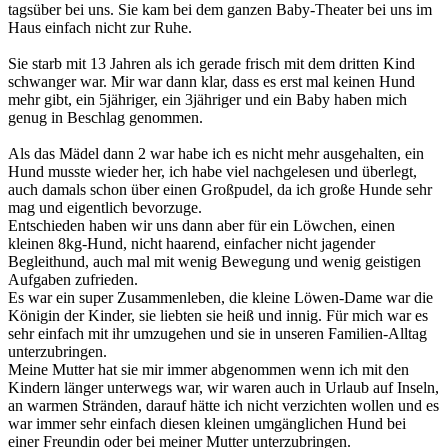
tagsüber bei uns. Sie kam bei dem ganzen Baby-Theater bei uns im
Haus einfach nicht zur Ruhe.
Sie starb mit 13 Jahren als ich gerade frisch mit dem dritten Kind
schwanger war. Mir war dann klar, dass es erst mal keinen Hund
mehr gibt, ein 5jähriger, ein 3jähriger und ein Baby haben mich
genug in Beschlag genommen.
Als das Mädel dann 2 war habe ich es nicht mehr ausgehalten, ein
Hund musste wieder her, ich habe viel nachgelesen und überlegt,
auch damals schon über einen Großpudel, da ich große Hunde sehr
mag und eigentlich bevorzuge.
Entschieden haben wir uns dann aber für ein Löwchen, einen
kleinen 8kg-Hund, nicht haarend, einfacher nicht jagender
Begleithund, auch mal mit wenig Bewegung und wenig geistigen
Aufgaben zufrieden.
Es war ein super Zusammenleben, die kleine Löwen-Dame war die
Königin der Kinder, sie liebten sie heiß und innig. Für mich war es
sehr einfach mit ihr umzugehen und sie in unseren Familien-Alltag
unterzubringen.
Meine Mutter hat sie mir immer abgenommen wenn ich mit den
Kindern länger unterwegs war, wir waren auch in Urlaub auf Inseln,
an warmen Stränden, darauf hätte ich nicht verzichten wollen und es
war immer sehr einfach diesen kleinen umgänglichen Hund bei
einer Freundin oder bei meiner Mutter unterzubringen.