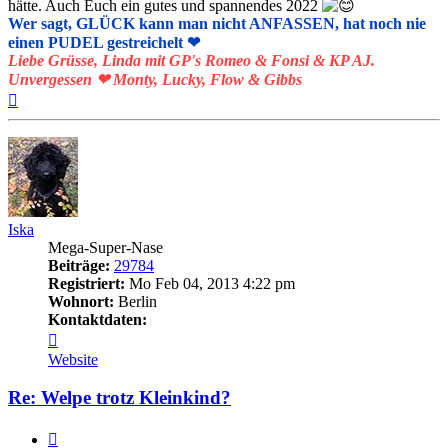
hätte. Auch Euch ein gutes und spannendes 2022
Wer sagt, GLÜCK kann man nicht ANFASSEN, hat noch nie
einen PUDEL gestreichelt ❤
Liebe Grüsse, Linda mit GP's Romeo & Fonsi & KP AJ.
Unvergessen ❤ Monty, Lucky, Flow & Gibbs
Nach
oben
Iska
Mega-Super-Nase
Beiträge:
29784
Registriert:
Mo Feb 04, 2013 4:22 pm
Wohnort:
Berlin
Kontaktdaten:
Kontaktdaten
von
Website
Iska
Re: Welpe trotz Kleinkind?
Zitieren