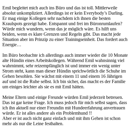
Emil begleitet mich auch ins Büro und das ist toll. Mittlerweile
absolut unkompliziert. Allerdings ist er kein Everybody’s Darling.
Er mag einige Kollegen sehr nachdem ich ihnen die besten
Kraulspots gezeigt habe. Entspannt und frei im Büronrumlaufen?
Würde mich wundern, wenn das je möglich wäre. Es hilft uns
beiden, wenn es klare Grenzen und Regeln gibt. Das macht jede
Situation aber im Prinzip zu einer Trainingseinheit. Das fordert auch
Energie…
Im Büro beobachte ich allerdings auch immer wieder die 10 Monate
alte Hündin eines Arbeitskollegen. Während Emil wahnsinnig viel
wahrnimmt, sehr reizempfänglich ist und immer ein wenig unter
Strom steht, kann man dieser Hündin sprichwörtlich die Schuhe im
Gehen besohlen. Sie wächst mit einem 11 und einem 16 Jährigen
auf und ist die Ruhe selbst. Ich bin sicher, das macht es der Familie
um einiges leichter als sie es mit Emil hätten.
Meine Eltern und einige Freunde würden Emil jederzeit betreuen.
Das ist gar keine Frage. Ich muss jedoch für mich selbst sagen, dass
ich ihn aktuell nur einer Freundin mit Hundeerfahrung anvertrauen
würde. Er ist alles andere als ein Problemhund !!
Aber er ist auch nicht ganz einfach und mit ihm Gehen ist schon
mehr als nur die Leine festhalten.