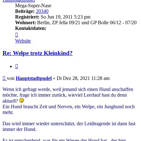
Mega-Super-Nase
Beiträge:
20340
Registriert:
So Jun 19, 2011 5:23 pm
Wohnort:
Berlin, ZP Jella 09/21 und GP Bolle 06/12 - 07/20
Kontaktdaten:
Kontaktdaten
von
Website
Hauptstadtpudel
Re: Welpe trotz Kleinkind?
Zitieren
Beitrag
von
Hauptstadtpudel
»
Di Dez 28, 2021 11:28 am
Wenn ich gefragt werde, weil jemand sich einen Hund anschaffen
möchte, frage ich immer zurück, wieviel Leerlauf hast du denn
aktuell?
Ein Hund braucht Zeit und Nerven, ein Welpe, ein Junghund noch
mehr.
Das wird immer wieder unterschätzt, der Leidtragende ist dann fast
immer der Hund.
Es ist entscheidend, was für ein Wesen der Hund hat - der hier