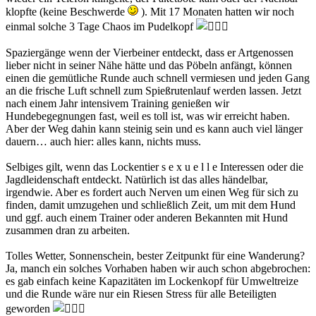
klopfte (keine Beschwerde
). Mit 17 Monaten hatten wir noch
einmal solche 3 Tage Chaos im Pudelkopf
Spaziergänge wenn der Vierbeiner entdeckt, dass er Artgenossen
lieber nicht in seiner Nähe hätte und das Pöbeln anfängt, können
einen die gemütliche Runde auch schnell vermiesen und jeden Gang
an die frische Luft schnell zum Spießrutenlauf werden lassen. Jetzt
nach einem Jahr intensivem Training genießen wir
Hundebegegnungen fast, weil es toll ist, was wir erreicht haben.
Aber der Weg dahin kann steinig sein und es kann auch viel länger
dauern… auch hier: alles kann, nichts muss.
Selbiges gilt, wenn das Lockentier s e x u e l l e Interessen oder die
Jagdleidenschaft entdeckt. Natürlich ist das alles händelbar,
irgendwie. Aber es fordert auch Nerven um einen Weg für sich zu
finden, damit umzugehen und schließlich Zeit, um mit dem Hund
und ggf. auch einem Trainer oder anderen Bekannten mit Hund
zusammen dran zu arbeiten.
Tolles Wetter, Sonnenschein, bester Zeitpunkt für eine Wanderung?
Ja, manch ein solches Vorhaben haben wir auch schon abgebrochen:
es gab einfach keine Kapazitäten im Lockenkopf für Umweltreize
und die Runde wäre nur ein Riesen Stress für alle Beteiligten
geworden