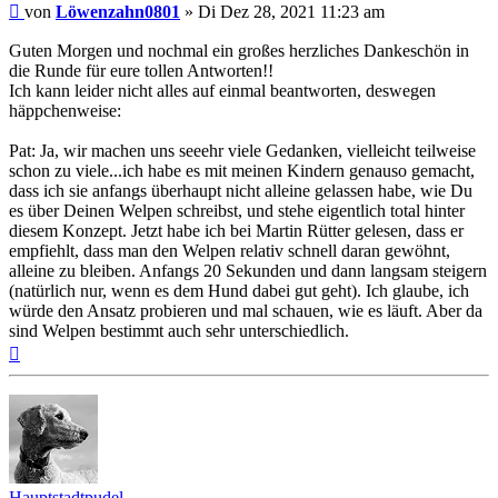
Beitrag
von
Löwenzahn0801
»
Di Dez 28, 2021 11:23 am
Guten Morgen und nochmal ein großes herzliches Dankeschön in
die Runde für eure tollen Antworten!!
Ich kann leider nicht alles auf einmal beantworten, deswegen
häppchenweise:
Pat: Ja, wir machen uns seeehr viele Gedanken, vielleicht teilweise
schon zu viele...ich habe es mit meinen Kindern genauso gemacht,
dass ich sie anfangs überhaupt nicht alleine gelassen habe, wie Du
es über Deinen Welpen schreibst, und stehe eigentlich total hinter
diesem Konzept. Jetzt habe ich bei Martin Rütter gelesen, dass er
empfiehlt, dass man den Welpen relativ schnell daran gewöhnt,
alleine zu bleiben. Anfangs 20 Sekunden und dann langsam steigern
(natürlich nur, wenn es dem Hund dabei gut geht). Ich glaube, ich
würde den Ansatz probieren und mal schauen, wie es läuft. Aber da
sind Welpen bestimmt auch sehr unterschiedlich.
Nach
oben
Hauptstadtpudel