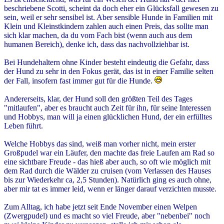
beschriebene Scotti, scheint da doch eher ein Glücksfall gewesen zu
sein, weil er sehr sensibel ist. Aber sensible Hunde in Familien mit
Klein und Kleinstkindern zahlen auch einen Preis, das sollte man
sich klar machen, da du vom Fach bist (wenn auch aus dem
humanen Bereich), denke ich, dass das nachvollziehbar ist.
Bei Hundehaltern ohne Kinder besteht eindeutig die Gefahr, dass
der Hund zu sehr in den Fokus gerät, das ist in einer Familie selten
der Fall, insofern fast immer gut für die Hunde.
Andererseits, klar, der Hund soll den größten Teil des Tages
"mitlaufen", aber es braucht auch Zeit für ihn, für seine Interessen
und Hobbys, man will ja einen glücklichen Hund, der ein erfülltes
Leben führt.
Welche Hobbys das sind, weiß man vorher nicht, mein erster
Großpudel war ein Läufer, den machte das freie Laufen am Rad so
eine sichtbare Freude - das hieß aber auch, so oft wie möglich mit
dem Rad durch die Wälder zu cruisen (vom Verlassen des Hauses
bis zur Wiederkehr ca, 2,5 Stunden). Natürlich ging es auch ohne,
aber mir tat es immer leid, wenn er länger darauf verzichten musste.
Zum Alltag, ich habe jetzt seit Ende November einen Welpen
(Zwergpudel) und es macht so viel Freude, aber "nebenbei" noch