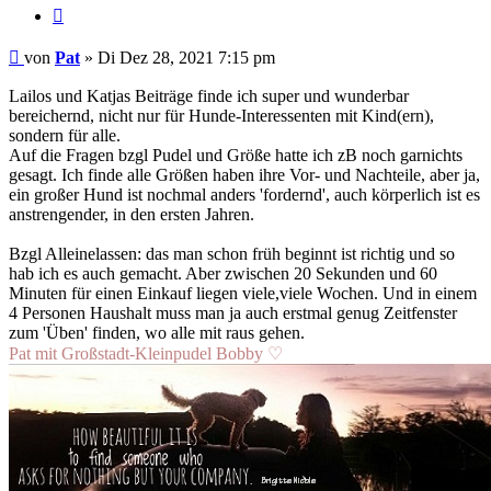
Zitieren
Beitrag
von
Pat
»
Di Dez 28, 2021 7:15 pm
Lailos und Katjas Beiträge finde ich super und wunderbar
bereichernd, nicht nur für Hunde-Interessenten mit Kind(ern),
sondern für alle.
Auf die Fragen bzgl Pudel und Größe hatte ich zB noch garnichts
gesagt. Ich finde alle Größen haben ihre Vor- und Nachteile, aber ja,
ein großer Hund ist nochmal anders 'fordernd', auch körperlich ist es
anstrengender, in den ersten Jahren.
Bzgl Alleinelassen: das man schon früh beginnt ist richtig und so
hab ich es auch gemacht. Aber zwischen 20 Sekunden und 60
Minuten für einen Einkauf liegen viele,viele Wochen. Und in einem
4 Personen Haushalt muss man ja auch erstmal genug Zeitfenster
zum 'Üben' finden, wo alle mit raus gehen.
Pat mit Großstadt-Kleinpudel Bobby ♡