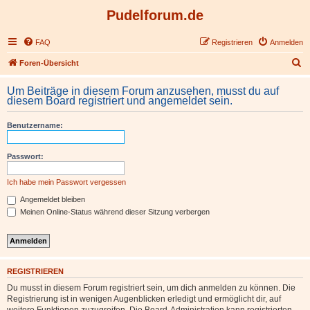
Pudelforum.de
FAQ
Registrieren
Anmelden
S
Foren-Übersicht
u
Um Beiträge in diesem Forum anzusehen, musst du auf
c
diesem Board registriert und angemeldet sein.
h
Benutzername:
e
Passwort:
Ich habe mein Passwort vergessen
Angemeldet bleiben
Meinen Online-Status während dieser Sitzung verbergen
REGISTRIEREN
Du musst in diesem Forum registriert sein, um dich anmelden zu können. Die
Registrierung ist in wenigen Augenblicken erledigt und ermöglicht dir, auf
weitere Funktionen zuzugreifen. Die Board-Administration kann registrierten