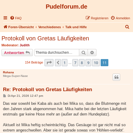
Pudelforum.de
FAQ
Registrieren
Anmelden
S
Foren-Übersicht
Verschiedenes
Talk und Hilfe
u
Protokoll von Gretas Läufigkeiten
c
Moderator:
Judith
h
Suche
Erweiterte Suche
Antworten
e
Seite
11
von
11
1
7
8
9
10
11
Vorherige
154 Beiträge
…
Rohana
Mega-Super-Nase
Re: Protokoll von Gretas Läufigkeiten
B
Di Apr 21, 2026 12:47 pm
e
i
Das war sowohl bei Kaba als auch bei Mika so, dass die Blutmenge mit
t
den Jahren stark abgenommen hat. Mika hatte bei der letzten Läufigkeit
r
a
erstmals gar keine Hose mehr an (außer auf dem Hundeplatz).
g
Aktuell ist Mika heftig scheinträchtig. Das Gesäuge ist gar nicht mal so
extrem angeschwollen. Aber sie ist gerade sowas von 'Höhlen-verliebt'.