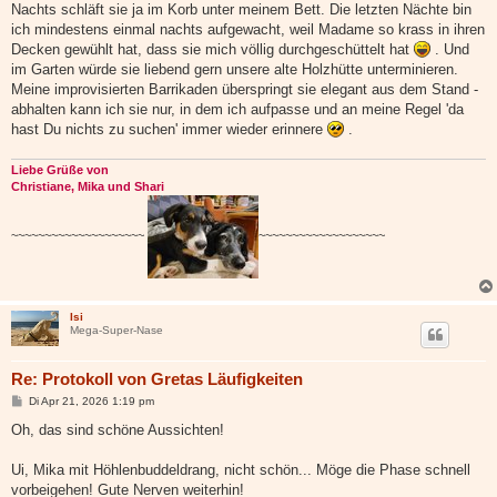
Nachts schläft sie ja im Korb unter meinem Bett. Die letzten Nächte bin
ich mindestens einmal nachts aufgewacht, weil Madame so krass in ihren
Decken gewühlt hat, dass sie mich völlig durchgeschüttelt hat
. Und
im Garten würde sie liebend gern unsere alte Holzhütte unterminieren.
Meine improvisierten Barrikaden überspringt sie elegant aus dem Stand -
abhalten kann ich sie nur, in dem ich aufpasse und an meine Regel 'da
hast Du nichts zu suchen' immer wieder erinnere
.
Liebe Grüße von
Christiane, Mika und Shari
~~~~~~~~~~~~~~~~~~~~
~~~~~~~~~~~~~~~~~~~
Isi
Mega-Super-Nase
Re: Protokoll von Gretas Läufigkeiten
B
Di Apr 21, 2026 1:19 pm
e
i
Oh, das sind schöne Aussichten!
t
r
a
Ui, Mika mit Höhlenbuddeldrang, nicht schön... Möge die Phase schnell
g
vorbeigehen! Gute Nerven weiterhin!