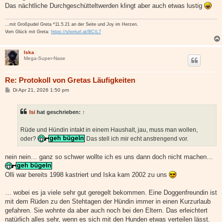
Das nächtliche Durchgeschütteltwerden klingt aber auch etwas lustig
...mit Großpudel Greta *11.5.21 an der Seite und Joy im Herzen.
Vom Glück mit Greta:
https://shorturl.at/BCIL7
Iska
Mega-Super-Nase
Re: Protokoll von Gretas Läufigkeiten
B
Di Apr 21, 2026 1:50 pm
e
i
t
Isi
hat geschrieben:
↑
r
a
g
Rüde und Hündin intakt in einem Haushalt, jau, muss man wollen,
oder?
Das stell ich mir echt anstrengend vor.
nein nein… ganz so schwer wollte ich es uns dann doch nicht machen…
Olli war bereits 1998 kastriert und Iska kam 2002 zu uns
… wobei es ja viele sehr gut geregelt bekommen. Eine Doggenfreundin ist
mit dem Rüden zu den Stehtagen der Hündin immer in einen Kurzurlaub
gefahren. Sie wohnte da aber auch noch bei den Eltern. Das erleichtert
natürlich alles sehr, wenn es sich mit den Hunden etwas verteilen lässt.