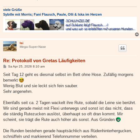
viele Grüße
Sybille mit Morris; Fani Flausch, Paule, Olli & Iska im Herzen
Isi
Mega-Super-Nase
Re: Protokoll von Gretas Läufigkeiten
B
Sa Apr 25, 2026 8:10 am
e
i
Seit Tag 12 geht es diesmal selbst im Bett ohne Hose. Zufällig morgens
t
bemerkt
r
a
Wenig Blut und sie leckt sich fein sauber.
g
Sehr angenehm.
Ebenfalls seit ca. 2 Tagen wackelt ihre Rute, sobald die Leine sie berührt.
Wir sind gerade meist mit Flexi unterwegs und sonst ist das nicht, dass
die ständig Rutezucken auslöst, überhaupt so oft dran kommt. Mir
scheint, sie trägt die Rute auch höher als sonst. Aus Gründen
Die Runden bestehen gerade hauptsächlich aus Rüdenhinterhergucken,
schnüffeln und markierend Telefonnummer verteilen.