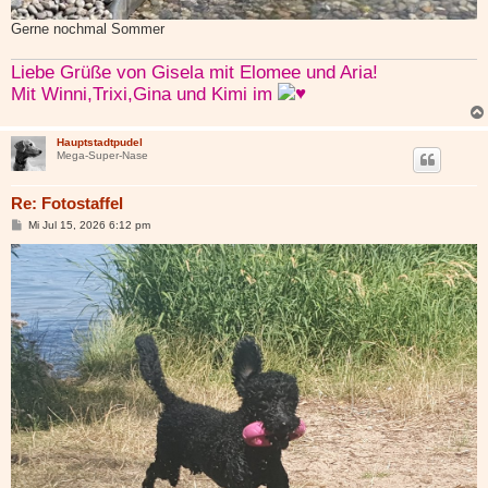
Gerne nochmal Sommer
Liebe Grüße von Gisela mit Elomee und Aria!
Mit Winni,Trixi,Gina und Kimi im
Hauptstadtpudel
Mega-Super-Nase
Re: Fotostaffel
B
Mi Jul 15, 2026 6:12 pm
e
i
t
r
a
g