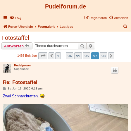
Pudelforum.de
FAQ
Registrieren
Anmelden
S
Foren-Übersicht
Fotogalerie
Lustiges
u
Fotostaffel
c
Suche
Erweiterte Suche
Antworten
h
e
Seite
97
von
98
1
94
95
96
97
98
Vorherige
Nächste
1465 Beiträge
…
Pudelpower
Supernase
Re: Fotostaffel
B
Sa Jun 13, 2026 6:13 pm
e
i
Zwei Schnarchratten.
t
r
a
g