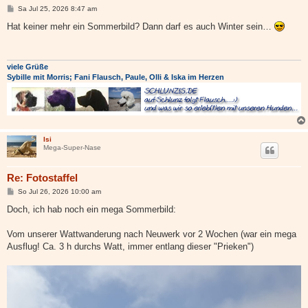
B
Sa Jul 25, 2026 8:47 am
e
i
Hat keiner mehr ein Sommerbild? Dann darf es auch Winter sein…
t
r
a
g
viele Grüße
Sybille mit Morris; Fani Flausch, Paule, Olli & Iska im Herzen
Isi
Mega-Super-Nase
Re: Fotostaffel
B
So Jul 26, 2026 10:00 am
e
i
Doch, ich hab noch ein mega Sommerbild:
t
r
a
Vom unserer Wattwanderung nach Neuwerk vor 2 Wochen (war ein mega
g
Ausflug! Ca. 3 h durchs Watt, immer entlang dieser "Prieken")