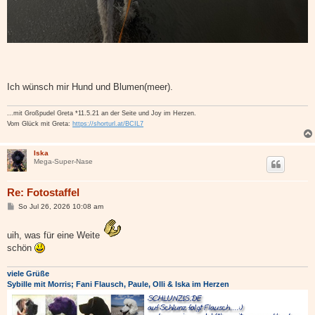
Ich wünsch mir Hund und Blumen(meer).
...mit Großpudel Greta *11.5.21 an der Seite und Joy im Herzen.
Vom Glück mit Greta:
https://shorturl.at/BCIL7
Iska
Mega-Super-Nase
Re: Fotostaffel
B
So Jul 26, 2026 10:08 am
e
i
t
uih, was für eine Weite
r
schön
a
g
viele Grüße
Sybille mit Morris; Fani Flausch, Paule, Olli & Iska im Herzen