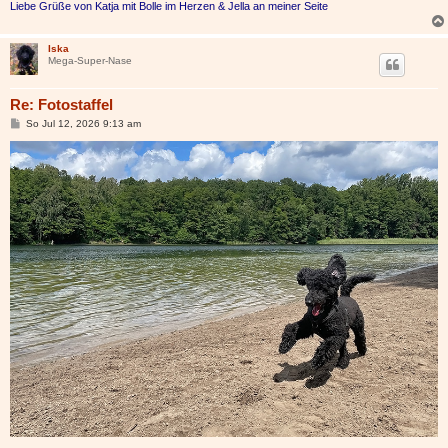
Liebe Grüße von Katja mit Bolle im Herzen & Jella an meiner Seite
Iska
Mega-Super-Nase
Re: Fotostaffel
B
So Jul 12, 2026 9:13 am
e
i
t
r
a
g