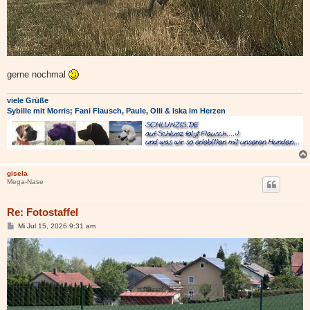
gerne nochmal
viele Grüße
Sybille mit Morris; Fani Flausch, Paule, Olli & Iska im Herzen
gisela
Mega-Nase
Re: Fotostaffel
B
Mi Jul 15, 2026 9:31 am
e
i
t
r
a
g