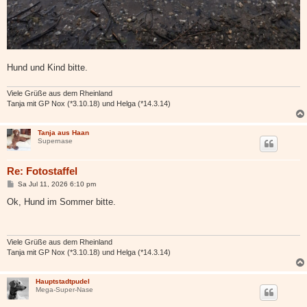
Hund und Kind bitte.
Viele Grüße aus dem Rheinland
Tanja mit GP Nox (*3.10.18) und Helga (*14.3.14)
Tanja aus Haan
Supernase
Re: Fotostaffel
B
Sa Jul 11, 2026 6:10 pm
e
i
Ok, Hund im Sommer bitte.
t
r
a
g
Viele Grüße aus dem Rheinland
Tanja mit GP Nox (*3.10.18) und Helga (*14.3.14)
Hauptstadtpudel
Mega-Super-Nase