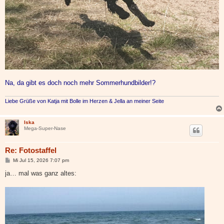
Na, da gibt es doch noch mehr Sommerhundbilder!?
Liebe Grüße von Katja mit Bolle im Herzen & Jella an meiner Seite
Iska
Mega-Super-Nase
Re: Fotostaffel
B
Mi Jul 15, 2026 7:07 pm
e
i
ja… mal was ganz altes:
t
r
a
g