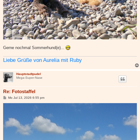
Gerne nochmal Sommerhund(e)...
Liebe Grüße von Aurelia mit Ruby
Hauptstadtpudel
Mega-Super-Nase
Re: Fotostaffel
B
Mo Jul 13, 2026 6:55 pm
e
i
t
r
a
g