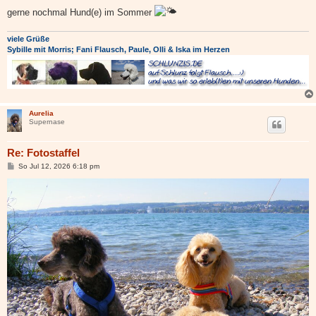
gerne nochmal Hund(e) im Sommer
viele Grüße
Sybille mit Morris; Fani Flausch, Paule, Olli & Iska im Herzen
Aurelia
Supernase
Re: Fotostaffel
B
So Jul 12, 2026 6:18 pm
e
i
t
r
a
g