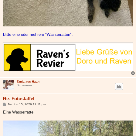
Bitte eine oder mehrere "Wasserratten".
Tanja aus Haan
Supernase
Re: Fotostaffel
B
Mo Jun 15, 2026 12:11 pm
e
i
Eine Wasserratte
t
r
a
g