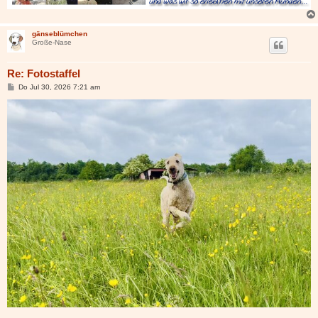
gänseblümchen
Große-Nase
Re: Fotostaffel
B
Do Jul 30, 2026 7:21 am
e
i
t
r
a
g