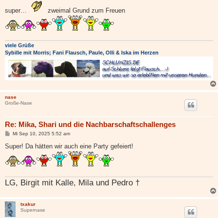
i
t
super…
zweimal Grund zum Freuen
r
a
g
viele Grüße
Sybille mit Morris; Fani Flausch, Paule, Olli & Iska im Herzen
nase
Große-Nase
Re: Mika, Shari und die Nachbarschaftschallenges
B
Mi Sep 10, 2025 5:52 am
e
i
Super! Da hätten wir auch eine Party gefeiert!
t
r
a
g
LG, Birgit mit Kalle, Mila und Pedro †
txakur
Supernase