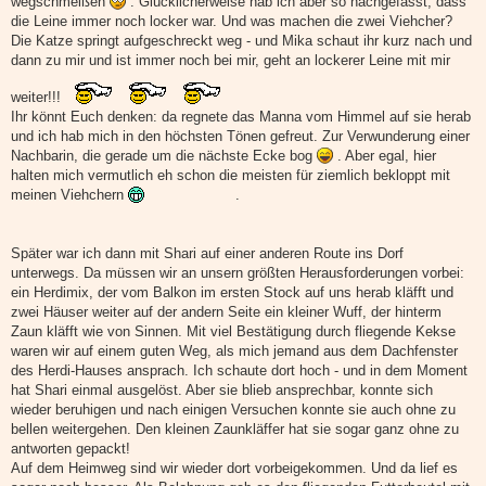
wegschmeißen
. Glücklicherweise hab ich aber so nachgefasst, dass
die Leine immer noch locker war. Und was machen die zwei Viehcher?
Die Katze springt aufgeschreckt weg - und Mika schaut ihr kurz nach und
dann zu mir und ist immer noch bei mir, geht an lockerer Leine mit mir
weiter!!!
Ihr könnt Euch denken: da regnete das Manna vom Himmel auf sie herab
und ich hab mich in den höchsten Tönen gefreut. Zur Verwunderung einer
Nachbarin, die gerade um die nächste Ecke bog
. Aber egal, hier
halten mich vermutlich eh schon die meisten für ziemlich bekloppt mit
meinen Viehchern
.
Später war ich dann mit Shari auf einer anderen Route ins Dorf
unterwegs. Da müssen wir an unsern größten Herausforderungen vorbei:
ein Herdimix, der vom Balkon im ersten Stock auf uns herab kläfft und
zwei Häuser weiter auf der andern Seite ein kleiner Wuff, der hinterm
Zaun kläfft wie von Sinnen. Mit viel Bestätigung durch fliegende Kekse
waren wir auf einem guten Weg, als mich jemand aus dem Dachfenster
des Herdi-Hauses ansprach. Ich schaute dort hoch - und in dem Moment
hat Shari einmal ausgelöst. Aber sie blieb ansprechbar, konnte sich
wieder beruhigen und nach einigen Versuchen konnte sie auch ohne zu
bellen weitergehen. Den kleinen Zaunkläffer hat sie sogar ganz ohne zu
antworten gepackt!
Auf dem Heimweg sind wir wieder dort vorbeigekommen. Und da lief es