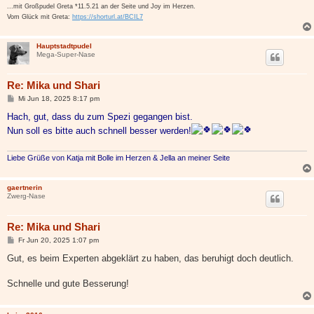
...mit Großpudel Greta *11.5.21 an der Seite und Joy im Herzen.
Vom Glück mit Greta:
https://shorturl.at/BCIL7
Hauptstadtpudel
Mega-Super-Nase
Re: Mika und Shari
B
Mi Jun 18, 2025 8:17 pm
e
i
Hach, gut, dass du zum Spezi gegangen bist.
t
Nun soll es bitte auch schnell besser werden!
r
a
g
Liebe Grüße von Katja mit Bolle im Herzen & Jella an meiner Seite
gaertnerin
Zwerg-Nase
Re: Mika und Shari
B
Fr Jun 20, 2025 1:07 pm
e
i
Gut, es beim Experten abgeklärt zu haben, das beruhigt doch deutlich.
t
r
a
Schnelle und gute Besserung!
g