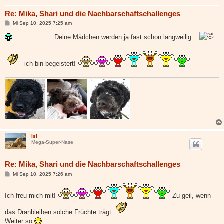
Re: Mika, Shari und die Nachbarschaftschallenges
B
Mi Sep 10, 2025 7:25 am
e
i
Deine Mädchen werden ja fast schon langweilig...
t
r
a
g
ich bin begeistert!
Isi
Mega-Super-Nase
Re: Mika, Shari und die Nachbarschaftschallenges
B
Mi Sep 10, 2025 7:26 am
e
i
t
Ich freu mich mit!
Zu geil, wenn
r
a
g
das Dranbleiben solche Früchte trägt
Weiter so