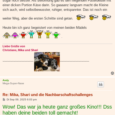
sogar noch besser. Als Belohnung gab es den fliegenden Futterbeutel mit
einer dicken Portion Käse darin. So gaaaanz langsam macht die Kleine
sich auch, wird selbstbewusster, ruhiger, entspannter. Das ist noch ein
weiter Weg, aber die ersten Schritte sind getan.
Heute bin ich ganz begeistert von meinen beiden Mädels
.
Liebe Grüße von
Christiane, Mika und Shari
~~~~~~~~~~~~~~~~~~~~
~~~~~~~~~~~~~~~~~~~
Andy
Mega-Super-Nase
Re: Mika, Shari und die Nachbarschaftschallenges
B
Di Sep 09, 2025 6:03 pm
e
Wow! Das war ja heute ganz großes Kino!!! Dss
i
t
haben deine beiden toll gemacht!
r
a