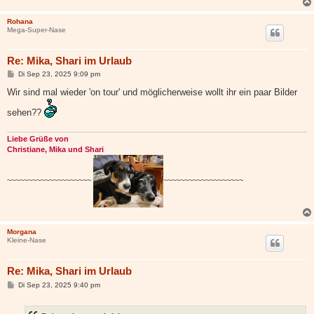
Rohana
Mega-Super-Nase
Re: Mika, Shari im Urlaub
B
Di Sep 23, 2025 9:09 pm
e
i
Wir sind mal wieder 'on tour' und möglicherweise wollt ihr ein paar Bilder
t
r
sehen??
a
g
Liebe Grüße von
Christiane, Mika und Shari
~~~~~~~~~~~~~~~~~~~~
~~~~~~~~~~~~~~~~~~~
Morgana
Kleine-Nase
Re: Mika, Shari im Urlaub
B
Di Sep 23, 2025 9:40 pm
e
i
t