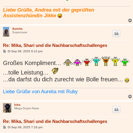
g
Liebe Grüße, Andrea mit der geprüften
Assistenzhündin Jikke
Aurelia
Supernase
Re: Mika, Shari und die Nachbarschaftschallenges
B
Di Sep 09, 2025 6:12 pm
e
i
Großes Kompliment...
t
r
a
...tolle Leistung...
g
...da darfst du dich zurecht wie Bolle freuen...
Liebe Grüße von Aurelia mit Ruby
Iska
Mega-Super-Nase
Re: Mika, Shari und die Nachbarschaftschallenges
B
Di Sep 09, 2025 7:16 pm
e