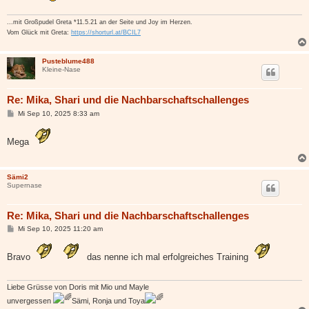
...mit Großpudel Greta *11.5.21 an der Seite und Joy im Herzen.
Vom Glück mit Greta:
https://shorturl.at/BCIL7
Pusteblume488
Kleine-Nase
Re: Mika, Shari und die Nachbarschaftschallenges
B
Mi Sep 10, 2025 8:33 am
e
i
t
Mega
r
a
g
Sämi2
Supernase
Re: Mika, Shari und die Nachbarschaftschallenges
B
Mi Sep 10, 2025 11:20 am
e
i
t
Bravo
das nenne ich mal erfolgreiches Training
r
a
g
Liebe Grüsse von Doris mit Mio und Mayle
unvergessen
Sämi, Ronja und Toya