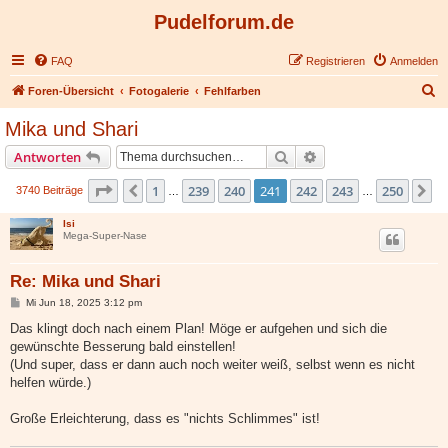
Pudelforum.de
FAQ
Registrieren
Anmelden
S
Foren-Übersicht
Fotogalerie
Fehlfarben
u
Mika und Shari
c
Suche
Erweiterte Suche
Antworten
h
e
Seite
241
von
250
1
239
240
241
242
243
250
Vorherige
N
3740 Beiträge
…
…
Isi
Mega-Super-Nase
Re: Mika und Shari
B
Mi Jun 18, 2025 3:12 pm
e
i
Das klingt doch nach einem Plan! Möge er aufgehen und sich die
t
gewünschte Besserung bald einstellen!
r
a
(Und super, dass er dann auch noch weiter weiß, selbst wenn es nicht
g
helfen würde.)
Große Erleichterung, dass es "nichts Schlimmes" ist!