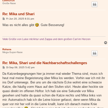
Luise2016
Große-Nase
Re: Mika und Shari
B
Fr Jun 20, 2025 8:31 pm
e
i
Was es nicht alles gibt
. Gute Besserung!
t
r
a
g
Viele Grüße von Luise mit Artur und Zappa und dem großen Carl im Herzen
Rohana
Mega-Super-Nase
Re: Mika, Shari und die Nachbarschaftschallenges
B
Di Sep 09, 2025 5:42 pm
e
i
Da Katzenbegegnungen hier ja immer mal wieder Thema sind, muss ich
t
heut mal meine Begeisterung über Mika los werden. Vorhin war ich mit ihr
r
a
ins Dorf unterwegs. Bei uns um die nächste Ecke wohnt eine schwarze
g
Katze, die häufig vorm Haus auf den Stufen sitzt. Heute aber hockte sie
quasi direkt im offenen Hoftor. Ich hab sie eine Sekunde vor Mika
gesehen und hatte da quasi schon die Katze rechts und Mika links von
mir. Automatisch hab ich die Leine kürzer gefasst, denn wenn Mika da
quer vor mir her voll in die Leine knallt, kann ich danach meine Knie