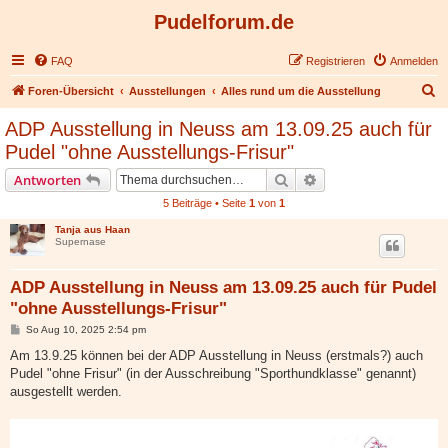
Pudelforum.de
FAQ
Registrieren
Anmelden
S
Foren-Übersicht
Ausstellungen
Alles rund um die Ausstellung
u
ADP Ausstellung in Neuss am 13.09.25 auch für
c
Pudel "ohne Ausstellungs-Frisur"
h
Suche
Erweiterte Suche
Antworten
e
5 Beiträge • Seite
1
von
1
Tanja aus Haan
Supernase
ADP Ausstellung in Neuss am 13.09.25 auch für Pudel
"ohne Ausstellungs-Frisur"
B
So Aug 10, 2025 2:54 pm
e
i
Am 13.9.25 können bei der ADP Ausstellung in Neuss (erstmals?) auch
t
Pudel "ohne Frisur" (in der Ausschreibung "Sporthundklasse" genannt)
r
a
ausgestellt werden.
g