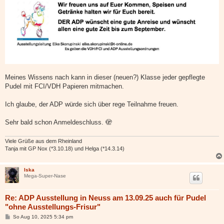
Meines Wissens nach kann in dieser (neuen?) Klasse jeder gepflegte
Pudel mit FCI/VDH Papieren mitmachen.
Ich glaube, der ADP würde sich über rege Teilnahme freuen.
Sehr bald schon Anmeldeschluss. 🫣
Viele Grüße aus dem Rheinland
Tanja mit GP Nox (*3.10.18) und Helga (*14.3.14)
Iska
Mega-Super-Nase
Re: ADP Ausstellung in Neuss am 13.09.25 auch für Pudel
"ohne Ausstellungs-Frisur"
B
So Aug 10, 2025 5:34 pm
e