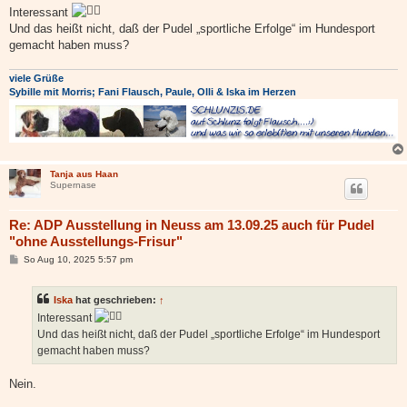
i
Interessant
t
Und das heißt nicht, daß der Pudel „sportliche Erfolge“ im Hundesport
r
a
gemacht haben muss?
g
viele Grüße
Sybille mit Morris; Fani Flausch, Paule, Olli & Iska im Herzen
Tanja aus Haan
Supernase
Re: ADP Ausstellung in Neuss am 13.09.25 auch für Pudel
"ohne Ausstellungs-Frisur"
B
So Aug 10, 2025 5:57 pm
e
i
t
Iska
hat geschrieben:
↑
r
a
Interessant
g
Und das heißt nicht, daß der Pudel „sportliche Erfolge“ im Hundesport
gemacht haben muss?
Nein.