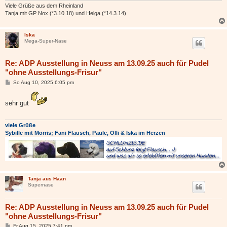
Viele Grüße aus dem Rheinland
Tanja mit GP Nox (*3.10.18) und Helga (*14.3.14)
Iska
Mega-Super-Nase
Re: ADP Ausstellung in Neuss am 13.09.25 auch für Pudel
"ohne Ausstellungs-Frisur"
B
So Aug 10, 2025 6:05 pm
e
i
t
sehr gut
r
a
g
viele Grüße
Sybille mit Morris; Fani Flausch, Paule, Olli & Iska im Herzen
Tanja aus Haan
Supernase
Re: ADP Ausstellung in Neuss am 13.09.25 auch für Pudel
"ohne Ausstellungs-Frisur"
B
Fr Aug 15, 2025 7:41 pm