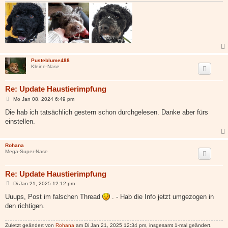
Pusteblume488
Kleine-Nase
Re: Update Haustierimpfung
B
Mo Jan 08, 2024 6:49 pm
e
i
Die hab ich tatsächlich gestern schon durchgelesen. Danke aber fürs
t
einstellen.
r
a
g
Rohana
Mega-Super-Nase
Re: Update Haustierimpfung
B
Di Jan 21, 2025 12:12 pm
e
i
Uuups, Post im falschen Thread
. - Hab die Info jetzt umgezogen in
t
den richtigen.
r
a
g
Zuletzt geändert von
Rohana
am Di Jan 21, 2025 12:34 pm, insgesamt 1-mal geändert.