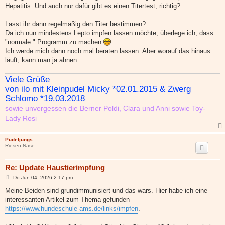
Hepatitis. Und auch nur dafür gibt es einen Titertest, richtig?
Lasst ihr dann regelmäßig den Titer bestimmen?
Da ich nun mindestens Lepto impfen lassen möchte, überlege ich, dass
"normale " Programm zu machen
Ich werde mich dann noch mal beraten lassen. Aber worauf das hinaus
läuft, kann man ja ahnen.
Viele Grüße
von ilo mit Kleinpudel Micky *02.01.2015 & Zwerg
Schlomo *19.03.2018
sowie unvergessen die Berner Poldi, Clara und Anni sowie Toy-
Lady Rosi
Pudeljungs
Riesen-Nase
Re: Update Haustierimpfung
B
Do Jun 04, 2026 2:17 pm
e
i
Meine Beiden sind grundimmunisiert und das wars. Hier habe ich eine
t
interessanten Artikel zum Thema gefunden
r
a
https://www.hundeschule-ams.de/links/impfen
.
g