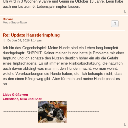
Ulli wird in 3 Wochen 9 Jahre und Günni im Oktober 13 Jahre. Leon habe
auch nur bis zum 6. Lebensjahr impfen lassen.
Rohana
Mega-Super-Nase
Re: Update Haustierimpfung
B
Do Jun 04, 2026 3:14 pm
e
i
Ich bin das Gegenbeispiel: Meine Hunde sind ein Leben lang komplett
t
durchgeimpft: SHPPiLT. Keiner meiner Hunde hatte je Probleme mit einer
r
a
Impfung und ich schätze den Nutzen deutlich höher ein als die Gefahr
g
eines Impfschadens. Es ist immer eine Risikoabschätzung, die natürlich
auch davon abhängt was man mit den Hunden macht, wo man wohnt,
welche Vorerkrankungen die Hunde haben, etc. Ich behaupte nicht, dass
es den einen Königsweg gibt. Aber für mich und meine Hunde passt es
so.
Liebe Grüße von
Christiane, Mika und Shari
~~~~~~~~~~~~~~~~~~~~
~~~~~~~~~~~~~~~~~~~