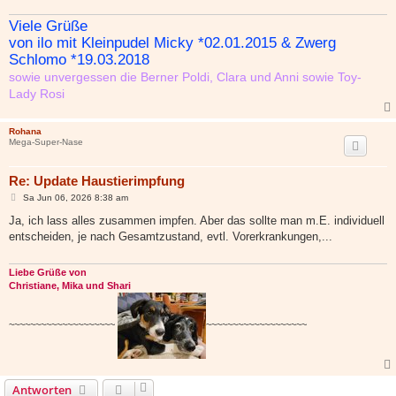
a
g
Viele Grüße
von ilo mit Kleinpudel Micky *02.01.2015 & Zwerg
Schlomo *19.03.2018
sowie unvergessen die Berner Poldi, Clara und Anni sowie Toy-
Lady Rosi
Rohana
Mega-Super-Nase
Re: Update Haustierimpfung
B
Sa Jun 06, 2026 8:38 am
e
i
Ja, ich lass alles zusammen impfen. Aber das sollte man m.E. individuell
t
entscheiden, je nach Gesamtzustand, evtl. Vorerkrankungen,...
r
a
g
Liebe Grüße von
Christiane, Mika und Shari
~~~~~~~~~~~~~~~~~~~~
~~~~~~~~~~~~~~~~~~~
Antworten