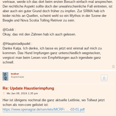
vertraue, werde ich das dort beim ersten Besuch einfach mal ansprechen.
Der rechtliche Aspekt sollte doch der unwahrscheinliche Fall eintreten, ist
aber auch ein guter Grund doch früher zu impfen. Zur SRMA hab ich
leider nichts an Quellen, scheint wohl so ein Mythos in der Szene der
Beagle und Nova Scotia Tolling Retriver zu sein.
@Goldi :
Okay, das mit den Zähnen hab ich auch gelesen.
@Hauptstadtpudel :
Danke Katja. Ich denke, ich lasse es jetzt erst einmal auf mich zu
kommen. Das Hund Impfungen ganz unterschiedlich wegstecken,
vergisst man beim Lesen von Empfehlungen auch irgendwie ganz
schnell.
txakur
Supernase
Re: Update Haustierimpfung
B
Mo Jan 08, 2024 1:35 pm
e
i
Hier ist übrigens nochmal die ganz aktuelle Leitlinie, wo Tollwut jetzt
t
schon als non-core gelistet ist:
r
a
https://www.openagrar.de/servlets/MCRFi ... -03-01.pdf
g