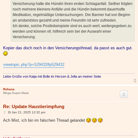
Versicherung hatte die Hündin ihren ersten Schlaganfall. Seither folgten
noch mehrere kleinere Anfälle und die Hündin bekommt dauerhafte
Medikation, regelmäßige Untersuchungen. Die Barmer hat von Beginn
an anstandslos gezahlt und meine Freundin ist sehr zufrieden.
Ich denke, solche Positivbeispiele sind es auch wert, weitergegeben zu
werden und können vlt. hilfreich sein bei der Auswahl einer
Versicherung.
Kopier das doch noch in den Versicherungsthread, da passt es auch gut.
viewtopic.php?p=529432#p529432
Liebe Grüße von Katja mit Bolle im Herzen & Jella an meiner Seite
Rohana
Mega-Super-Nase
Re: Update Haustierimpfung
B
Di Jan 21, 2025 12:32 pm
e
i
Ach Mist, ich bin im falschen Thread gelandet
t
r
a
g