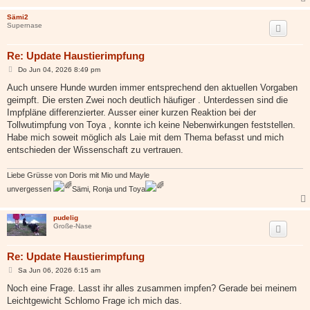
Sämi2
Supernase
Re: Update Haustierimpfung
B
Do Jun 04, 2026 8:49 pm
e
i
Auch unsere Hunde wurden immer entsprechend den aktuellen Vorgaben
t
geimpft. Die ersten Zwei noch deutlich häufiger . Unterdessen sind die
r
a
Impfpläne differenzierter. Ausser einer kurzen Reaktion bei der
g
Tollwutimpfung von Toya , konnte ich keine Nebenwirkungen feststellen.
Habe mich soweit möglich als Laie mit dem Thema befasst und mich
entschieden der Wissenschaft zu vertrauen.
Liebe Grüsse von Doris mit Mio und Mayle
unvergessen
Sämi, Ronja und Toya
pudelig
Große-Nase
Re: Update Haustierimpfung
B
Sa Jun 06, 2026 6:15 am
e
i
Noch eine Frage. Lasst ihr alles zusammen impfen? Gerade bei meinem
t
Leichtgewicht Schlomo Frage ich mich das.
r