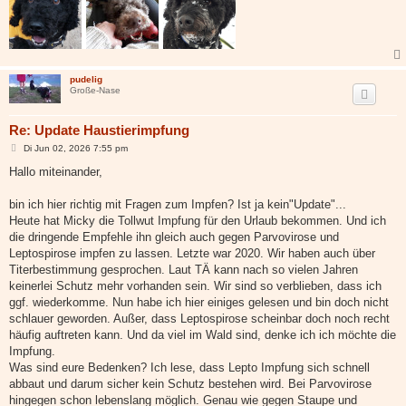
pudelig
Große-Nase
Re: Update Haustierimpfung
B
Di Jun 02, 2026 7:55 pm
e
i
Hallo miteinander,
t
r
a
bin ich hier richtig mit Fragen zum Impfen? Ist ja kein"Update"...
g
Heute hat Micky die Tollwut Impfung für den Urlaub bekommen. Und ich
die dringende Empfehle ihn gleich auch gegen Parvovirose und
Leptospirose impfen zu lassen. Letzte war 2020. Wir haben auch über
Titerbestimmung gesprochen. Laut TÄ kann nach so vielen Jahren
keinerlei Schutz mehr vorhanden sein. Wir sind so verblieben, dass ich
ggf. wiederkomme. Nun habe ich hier einiges gelesen und bin doch nicht
schlauer geworden. Außer, dass Leptospirose scheinbar doch noch recht
häufig auftreten kann. Und da viel im Wald sind, denke ich ich möchte die
Impfung.
Was sind eure Bedenken? Ich lese, dass Lepto Impfung sich schnell
abbaut und darum sicher kein Schutz bestehen wird. Bei Parvovirose
hingegen schon lebenslang möglich. Genau wie gegen Staupe und