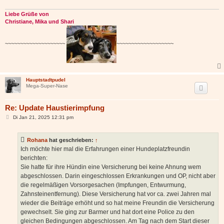
Liebe Grüße von
Christiane, Mika und Shari
~~~~~~~~~~~~~~~~~~~~
~~~~~~~~~~~~~~~~~~~
Hauptstadtpudel
Mega-Super-Nase
Re: Update Haustierimpfung
B
Di Jan 21, 2025 12:31 pm
e
i
t
Rohana
hat geschrieben:
↑
r
a
Ich möchte hier mal die Erfahrungen einer Hundeplatzfreundin
g
berichten:
Sie hatte für ihre Hündin eine Versicherung bei keine Ahnung wem
abgeschlossen. Darin eingeschlossen Erkrankungen und OP, nicht aber
die regelmäßigen Vorsorgesachen (Impfungen, Entwurmung,
Zahnsteinentfernung). Diese Versicherung hat vor ca. zwei Jahren mal
wieder die Beiträge erhöht und so hat meine Freundin die Versicherung
gewechselt. Sie ging zur Barmer und hat dort eine Police zu den
gleichen Bedingungen abgeschlossen. Am Tag nach dem Start dieser