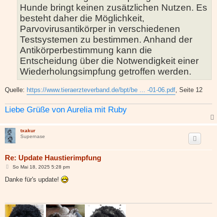
Hunde bringt keinen zusätzlichen Nutzen. Es
besteht daher die Möglichkeit,
Parvovirusantikörper in verschiedenen
Testsystemen zu bestimmen. Anhand der
Antikörperbestimmung kann die
Entscheidung über die Notwendigkeit einer
Wiederholungsimpfung getroffen werden.
Quelle:
https://www.tieraerzteverband.de/bpt/be ... -01-06.pdf
, Seite 12
Liebe Grüße von Aurelia mit Ruby
txakur
Supernase
Re: Update Haustierimpfung
B
So Mai 18, 2025 5:28 pm
e
i
Danke für's update!
t
r
a
g