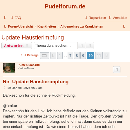
Pudelforum.de
FAQ
Registrieren
Anmelden
S
Foren-Übersicht
Krankheiten
Allgemeines zu Krankheiten
u
Update Haustierimpfung
c
Suche
Erweiterte Suche
Antworten
h
e
Seite
10
von
11
1
7
8
9
10
11
Vorherige
Nächste
151 Beiträge
…
Pusteblume488
Kleine-Nase
Re: Update Haustierimpfung
B
Mo Jan 08, 2024 9:12 am
e
i
Dankeschön für die schnelle Rückmeldung.
t
r
a
@txakur :
g
Dankeschön für den Link. Ich habe defintiv vor den Kleinen vollständig zu
impfen. Nur der richtige Zeitpunkt ist halt die Frage. Den größten Vorteil
bei einer späteren Tollwutimpfung, sehe ich halt darin dass es dann nur
eine einfach Impfung ist. Da wir einen Tierarzt haben, dem ich sehr