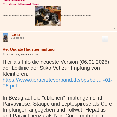
Liebe Grüße von
Christiane, Mika und Shari
~~~~~~~~~~~~~~~~~~~~
~~~~~~~~~~~~~~~~~~~
Aurelia
Supernase
Re: Update Haustierimpfung
B
So Mai 18, 2025 3:41 pm
e
Hier als Info die neueste Version (06.01.2025)
i
t
der Leitlinie der Stiko Vet zur Impfung von
r
a
Kleintieren:
g
https://www.tieraerzteverband.de/bpt/be ... -01-
06.pdf
In Bezug auf die "üblichen" Impfungen sind
Parvovirose, Staupe und Leptospirose als Core-
Impfungen angegeben und Tollwut, Hepatitis
und Parainfluenza als Non-Core-Impfungen