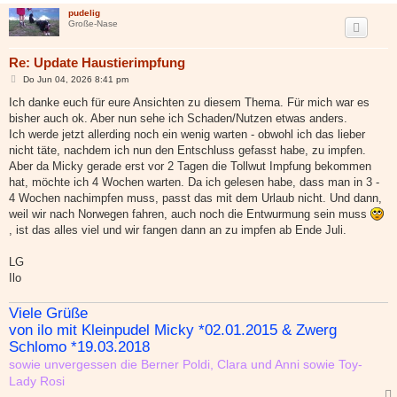
pudelig
Große-Nase
Re: Update Haustierimpfung
B
Do Jun 04, 2026 8:41 pm
e
i
Ich danke euch für eure Ansichten zu diesem Thema. Für mich war es
t
bisher auch ok. Aber nun sehe ich Schaden/Nutzen etwas anders.
r
a
Ich werde jetzt allerding noch ein wenig warten - obwohl ich das lieber
g
nicht täte, nachdem ich nun den Entschluss gefasst habe, zu impfen.
Aber da Micky gerade erst vor 2 Tagen die Tollwut Impfung bekommen
hat, möchte ich 4 Wochen warten. Da ich gelesen habe, dass man in 3 -
4 Wochen nachimpfen muss, passt das mit dem Urlaub nicht. Und dann,
weil wir nach Norwegen fahren, auch noch die Entwurmung sein muss
, ist das alles viel und wir fangen dann an zu impfen ab Ende Juli.
LG
Ilo
Viele Grüße
von ilo mit Kleinpudel Micky *02.01.2015 & Zwerg
Schlomo *19.03.2018
sowie unvergessen die Berner Poldi, Clara und Anni sowie Toy-
Lady Rosi