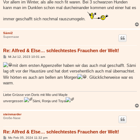
Vor allem im Winter, als alle noch fit waren. Bei 3 schwarzen Hunden
r
a
kann man im Dunklen schon mal durcheinander kommen und einer hat es
g
immer geschafft sich nochmal rauszumogeln.
Sämi2
Supernase
Re: Alfred & Else… schlechtestes Frauchen der Welt!
B
Mi Jul 12, 2023 10:01 am
e
i
mit dem ersten Appenzeller haben wir das auch mal geschafft. Sämi
t
lag oft vor der Haustüre und hat dort versehentlich auch mal übernachtet.
r
a
Wir hörten es auch am bellen am Morgen
. Glücklicherweise war es
g
warm.
Liebe Grüsse von Doris mit Mio und Mayle
unvergessen
Sämi, Ronja und Toya
steinmarder
Große-Nase
Re: Alfred & Else… schlechtestes Frauchen der Welt!
B
Mo Feb 05, 2024 11:32 pm