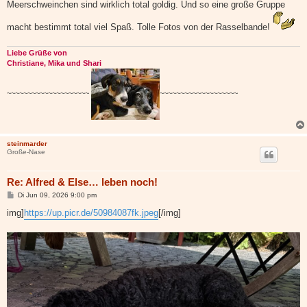
Meerschweinchen sind wirklich total goldig. Und so eine große Gruppe
macht bestimmt total viel Spaß. Tolle Fotos von der Rasselbande!
Liebe Grüße von
Christiane, Mika und Shari
~~~~~~~~~~~~~~~~~~~~
~~~~~~~~~~~~~~~~~~~
steinmarder
Große-Nase
Re: Alfred & Else… leben noch!
B
Di Jun 09, 2026 9:00 pm
e
i
img]
https://up.picr.de/50984087fk.jpeg
[/img]
t
r
a
g