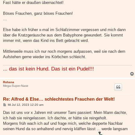
Fast hätte er draußen übernachtet!
Böses Frauchen, ganz böses Frauchen!
…
Else habe ich früher x-mal im Schlafzimmer vergessen und mich dann
über die Kratzgeräusche aus dem Babyphone gewundert. Sie kommt
immer mit, wenn das Kind ins Bett gebracht wird.
Mittlerweile muss ich nur noch morgens aufpassen, weil sie nach dem
Aufstehen gerne wieder ins Körbchen schleicht.
... das ist kein Hund. Das ist ein Pudel!!!
Rohana
Mega-Super-Nase
Re: Alfred & Else… schlechtestes Frauchen der Welt!
B
Mi Jul 12, 2023 12:20 am
e
i
Das ist uns vor x Jahren mit unserer Tami passiert: Mein Mann dachte,
t
ich hab sie reingelassen. Ich dachte, er hätte sie reingeholt.
r
a
Morgens früh wach ich auf und frage mich, welche depperte Nachbar
g
seinen Hund da so anhaltend und nervig kläffen lässt ... werde langsam