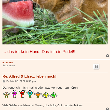
... das ist kein Hund. Das ist ein Pudel!!!
isiariane
Supernase
Re: Alfred & Else… leben noch!
B
Do Mär 05, 2026 8:58 pm
e
i
Da freue ich mich mal wieder was von euch zu hören.
t
r
a
g
Viele Grüße von Ariane mit Mozart, Humboldt, Odin und den Mädels