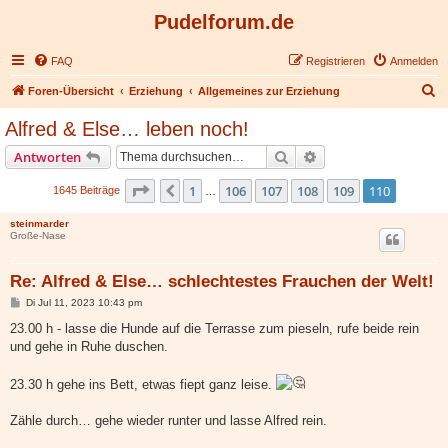
Pudelforum.de
FAQ
Registrieren
Anmelden
S
Foren-Übersicht
Erziehung
Allgemeines zur Erziehung
u
Alfred & Else… leben noch!
c
Suche
Erweiterte Suche
Antworten
h
e
Seite
110
von
110
1
106
107
108
109
110
Vorherige
1645 Beiträge
…
steinmarder
Große-Nase
Re: Alfred & Else… schlechtestes Frauchen der Welt!
B
Di Jul 11, 2023 10:43 pm
e
i
23.00 h - lasse die Hunde auf die Terrasse zum pieseln, rufe beide rein
t
und gehe in Ruhe duschen.
r
a
g
23.30 h gehe ins Bett, etwas fiept ganz leise.
Zähle durch… gehe wieder runter und lasse Alfred rein.