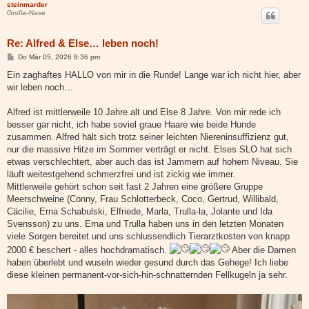
steinmarder
Große-Nase
Re: Alfred & Else… leben noch!
B
Do Mär 05, 2026 8:36 pm
e
i
Ein zaghaftes HALLO von mir in die Runde! Lange war ich nicht hier, aber
t
wir leben noch…
r
a
g
Alfred ist mittlerweile 10 Jahre alt und Else 8 Jahre. Von mir rede ich
besser gar nicht, ich habe soviel graue Haare wie beide Hunde
zusammen. Alfred hält sich trotz seiner leichten Niereninsuffizienz gut,
nur die massive Hitze im Sommer verträgt er nicht. Elses SLO hat sich
etwas verschlechtert, aber auch das ist Jammern auf hohem Niveau. Sie
läuft weitestgehend schmerzfrei und ist zickig wie immer.
Mittlerweile gehört schon seit fast 2 Jahren eine größere Gruppe
Meerschweine (Conny, Frau Schlotterbeck, Coco, Gertrud, Willibald,
Cäcilie, Erna Schabulski, Elfriede, Marla, Trulla-la, Jolante und Ida
Svensson) zu uns. Erna und Trulla haben uns in den letzten Monaten
viele Sorgen bereitet und uns schlussendlich Tierarztkosten von knapp
2000 € beschert - alles hochdramatisch.
Aber die Damen
haben überlebt und wuseln wieder gesund durch das Gehege! Ich liebe
diese kleinen permanent-vor-sich-hin-schnatternden Fellkugeln ja sehr.