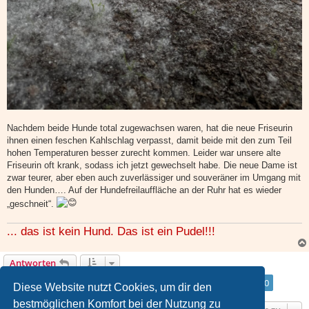
Nachdem beide Hunde total zugewachsen waren, hat die neue Friseurin
ihnen einen feschen Kahlschlag verpasst, damit beide mit den zum Teil
hohen Temperaturen besser zurecht kommen. Leider war unsere alte
Friseurin oft krank, sodass ich jetzt gewechselt habe. Die neue Dame ist
zwar teurer, aber eben auch zuverlässiger und souveräner im Umgang mit
den Hunden…. Auf der Hundefreilauffläche an der Ruhr hat es wieder
„geschneit“.
... das ist kein Hund. Das ist ein Pudel!!!
Antworten
Seite
110
von
110
1
106
107
108
109
110
Vorherige
1645 Beiträge
…
Diese Website nutzt Cookies, um dir den
bestmöglichen Komfort bei der Nutzung zu