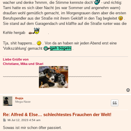
wacher und denke 'hmmm, die Stimme kennste doch'
- und richtig:
Tami hatte es sich über Nacht (es war Sommer und angenehm warm)
draußen wohl gemütlich gemacht, im Morgengrauen dann aber die ersten
Berufspendler aus der Straße mit ihrem Gekläff in den Tag begleitet
.
Sie stand auf dem Garagendach und kläffte auf die Straße runter was die
Kehle hergab
.
Tja, shit happens...
. Von da an haben wir jeden Abend erst eine
'Volkszählung' gemacht
.
Liebe Grüße von
Christiane, Mika und Shari
~~~~~~~~~~~~~~~~~~~~
~~~~~~~~~~~~~~~~~~~
Bupja
Mega-Nase
Re: Alfred & Else… schlechtestes Frauchen der Welt!
B
Mi Jul 12, 2023 4:54 am
e
i
Sowas ist mir schon öfter passiert.
t