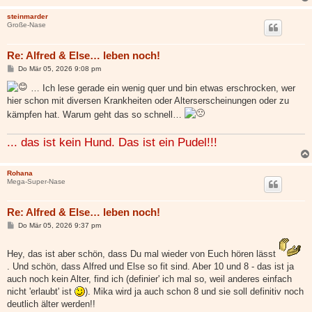
steinmarder
Große-Nase
Re: Alfred & Else… leben noch!
B
Do Mär 05, 2026 9:08 pm
e
i
… Ich lese gerade ein wenig quer und bin etwas erschrocken, wer
t
hier schon mit diversen Krankheiten oder Alterserscheinungen oder zu
r
a
kämpfen hat. Warum geht das so schnell…
g
... das ist kein Hund. Das ist ein Pudel!!!
Rohana
Mega-Super-Nase
Re: Alfred & Else… leben noch!
B
Do Mär 05, 2026 9:37 pm
e
i
t
Hey, das ist aber schön, dass Du mal wieder von Euch hören lässt
r
. Und schön, dass Alfred und Else so fit sind. Aber 10 und 8 - das ist ja
a
g
auch noch kein Alter, find ich (definier' ich mal so, weil anderes einfach
nicht 'erlaubt' ist
). Mika wird ja auch schon 8 und sie soll definitiv noch
deutlich älter werden!!