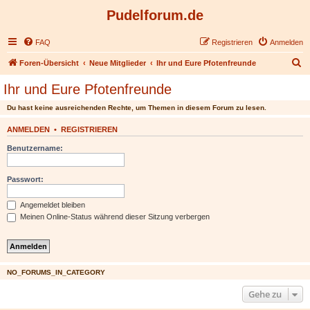
Pudelforum.de
FAQ
Registrieren
Anmelden
S
Foren-Übersicht
Neue Mitglieder
Ihr und Eure Pfotenfreunde
u
Ihr und Eure Pfotenfreunde
c
Du hast keine ausreichenden Rechte, um Themen in diesem Forum zu lesen.
h
e
ANMELDEN
•
REGISTRIEREN
Benutzername:
Passwort:
Angemeldet bleiben
Meinen Online-Status während dieser Sitzung verbergen
NO_FORUMS_IN_CATEGORY
Gehe zu