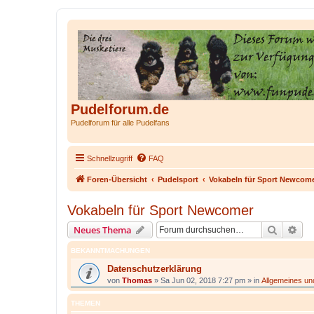
Pudelforum.de
Pudelforum für alle Pudelfans
Schnellzugriff
FAQ
Foren-Übersicht
Pudelsport
Vokabeln für Sport Newcom
Vokabeln für Sport Newcomer
Suche
Erw
Neues Thema
BEKANNTMACHUNGEN
Datenschutzerklärung
von
Thomas
»
Sa Jun 02, 2018 7:27 pm
» in
Allgemeines u
THEMEN