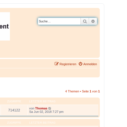
Suche
Erweiterte Suche
Registrieren
Anmelden
4 Themen • Seite
1
von
1
ZUGRIFFE
LETZTER BEITRAG
von
Thomas
714122
Sa Jun 02, 2018 7:27 pm
ZUGRIFFE
LETZTER BEITRAG