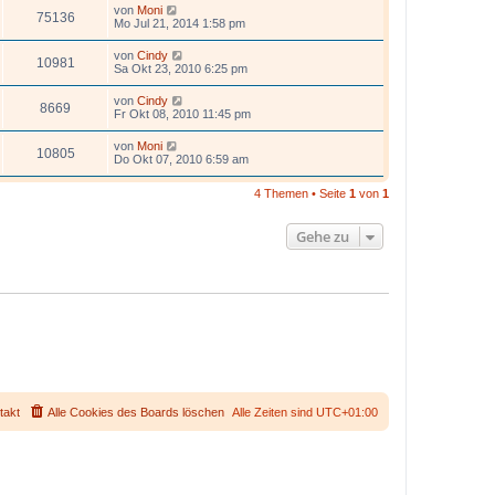
von
Moni
75136
Mo Jul 21, 2014 1:58 pm
von
Cindy
10981
Sa Okt 23, 2010 6:25 pm
von
Cindy
8669
Fr Okt 08, 2010 11:45 pm
von
Moni
10805
Do Okt 07, 2010 6:59 am
4 Themen • Seite
1
von
1
Gehe zu
takt
Alle Cookies des Boards löschen
Alle Zeiten sind
UTC+01:00