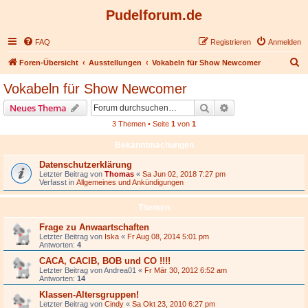
Pudelforum.de
FAQ
Registrieren
Anmelden
S
Foren-Übersicht
Ausstellungen
Vokabeln für Show Newcomer
u
Vokabeln für Show Newcomer
c
Suche
Erweiterte Suche
Neues Thema
h
3 Themen • Seite
1
von
1
e
Bekanntmachungen
Datenschutzerklärung
Letzter Beitrag von
Thomas
«
Sa Jun 02, 2018 7:27 pm
Verfasst in
Allgemeines und Ankündigungen
Themen
Frage zu Anwaartschaften
Letzter Beitrag von
Iska
«
Fr Aug 08, 2014 5:01 pm
Antworten:
4
CACA, CACIB, BOB und CO !!!!
Letzter Beitrag von
Andrea01
«
Fr Mär 30, 2012 6:52 am
Antworten:
14
Klassen-Altersgruppen!
Letzter Beitrag von
Cindy
«
Sa Okt 23, 2010 6:27 pm