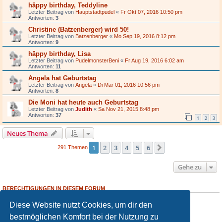
häppy birthday, Teddyline
Letzter Beitrag von
Hauptstadtpudel
«
Fr Okt 07, 2016 10:50 pm
Antworten:
3
Christine (Batzenberger) wird 50!
Letzter Beitrag von
Batzenberger
«
Mo Sep 19, 2016 8:12 pm
Antworten:
9
häppy birthday, Lisa
Letzter Beitrag von
PudelmonsterBeni
«
Fr Aug 19, 2016 6:02 am
Antworten:
11
Angela hat Geburtstag
Letzter Beitrag von
Angela
«
Di Mär 01, 2016 10:56 pm
Antworten:
8
Die Moni hat heute auch Geburtstag
Letzter Beitrag von
Judith
«
Sa Nov 21, 2015 8:48 pm
Antworten:
37
1
2
3
Neues Thema
1
2
3
4
5
6
Nächste
291 Themen
Gehe zu
BERECHTIGUNGEN IN DIESEM FORUM
Du darfst
keine
neuen Themen in diesem Forum erstellen.
Diese Website nutzt Cookies, um dir den
Du darfst
keine
Antworten zu Themen in diesem Forum erstellen.
Du darfst deine Beiträge in diesem Forum
nicht
ändern.
bestmöglichen Komfort bei der Nutzung zu
Du darfst deine Beiträge in diesem Forum
nicht
löschen.