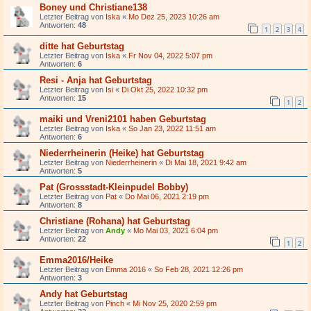
Boney und Christiane138
Letzter Beitrag von
Iska
«
Mo Dez 25, 2023 10:26 am
Antworten:
48
1
2
3
4
ditte hat Geburtstag
Letzter Beitrag von
Iska
«
Fr Nov 04, 2022 5:07 pm
Antworten:
6
Resi - Anja hat Geburtstag
Letzter Beitrag von
Isi
«
Di Okt 25, 2022 10:32 pm
Antworten:
15
1
2
maiki und Vreni2101 haben Geburtstag
Letzter Beitrag von
Iska
«
So Jan 23, 2022 11:51 am
Antworten:
6
Niederrheinerin (Heike) hat Geburtstag
Letzter Beitrag von
Niederrheinerin
«
Di Mai 18, 2021 9:42 am
Antworten:
5
Pat (Grossstadt-Kleinpudel Bobby)
Letzter Beitrag von
Pat
«
Do Mai 06, 2021 2:19 pm
Antworten:
8
Christiane (Rohana) hat Geburtstag
Letzter Beitrag von
Andy
«
Mo Mai 03, 2021 6:04 pm
Antworten:
22
1
2
Emma2016/Heike
Letzter Beitrag von
Emma 2016
«
So Feb 28, 2021 12:26 pm
Antworten:
3
Andy hat Geburtstag
Letzter Beitrag von
Pinch
«
Mi Nov 25, 2020 2:59 pm