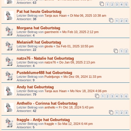
Antworten:
63
1
2
3
4
5
Pat hat heute Geburtstag
Letzter Beitrag von
Tanja aus Haan
«
Di Mai 06, 2025 10:38 am
Antworten:
38
1
2
3
Morgana hat Geburtstag
Letzter Beitrag von
gaertnerin
«
Mo Feb 10, 2025 2:12 pm
Antworten:
4
MelanieR hat Geburtstag
Letzter Beitrag von
gisela
«
Sa Feb 01, 2025 10:55 pm
Antworten:
22
1
2
natze76 - Natalie hat Geburtstag
Letzter Beitrag von
natze76
«
Do Jan 09, 2025 2:13 pm
Antworten:
4
Pusteblume488 hat Geburtstag
Letzter Beitrag von
Pudeljungs
«
Mo Dez 09, 2024 11:33 pm
Antworten:
9
Andy hat Geburtstag
Letzter Beitrag von
Tanja aus Haan
«
Mo Nov 18, 2024 4:06 pm
Antworten:
79
1
2
3
4
5
6
Anthello - Corinna hat Geburtstag
Letzter Beitrag von
anthello
«
Fr Okt 18, 2024 5:43 pm
Antworten:
42
1
2
3
fraggle - Antje hat Geburtstag
Letzter Beitrag von
fraggle
«
So Mai 12, 2024 6:44 pm
Antworten:
5