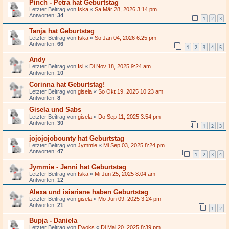
Pinch - Petra hat Geburtstag
Letzter Beitrag von
Iska
«
Sa Mär 28, 2026 3:14 pm
Antworten:
34
1
2
3
Tanja hat Geburtstag
Letzter Beitrag von
Iska
«
So Jan 04, 2026 6:25 pm
Antworten:
66
1
2
3
4
5
Andy
Letzter Beitrag von
Isi
«
Di Nov 18, 2025 9:24 am
Antworten:
10
Corinna hat Geburtstag!
Letzter Beitrag von
gisela
«
So Okt 19, 2025 10:23 am
Antworten:
8
Gisela und Sabs
Letzter Beitrag von
gisela
«
Do Sep 11, 2025 3:54 pm
Antworten:
30
1
2
3
jojojojobounty hat Geburtstag
Letzter Beitrag von
Jymmie
«
Mi Sep 03, 2025 8:24 pm
Antworten:
47
1
2
3
4
Jymmie - Jenni hat Geburtstag
Letzter Beitrag von
Iska
«
Mi Jun 25, 2025 8:04 am
Antworten:
12
Alexa und isiariane haben Geburtstag
Letzter Beitrag von
gisela
«
Mo Jun 09, 2025 3:24 pm
Antworten:
21
1
2
Bupja - Daniela
Letzter Beitrag von
Ewoks
«
Di Mai 20, 2025 8:39 pm