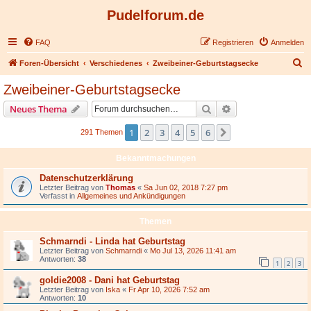
Pudelforum.de
FAQ
Registrieren
Anmelden
S
Foren-Übersicht
Verschiedenes
Zweibeiner-Geburtstagsecke
u
Zweibeiner-Geburtstagsecke
c
Suche
Erweiterte Suche
Neues Thema
h
e
1
2
3
4
5
6
Nächste
291 Themen
Bekanntmachungen
Datenschutzerklärung
Letzter Beitrag von
Thomas
«
Sa Jun 02, 2018 7:27 pm
Verfasst in
Allgemeines und Ankündigungen
Themen
Schmarndi - Linda hat Geburtstag
Letzter Beitrag von
Schmarndi
«
Mo Jul 13, 2026 11:41 am
Antworten:
38
1
2
3
goldie2008 - Dani hat Geburtstag
Letzter Beitrag von
Iska
«
Fr Apr 10, 2026 7:52 am
Antworten:
10