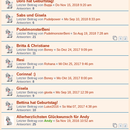
Doro hat Geburtstag!
Letzter Beitrag von
Bupja
«
Do Nov 15, 2018 9:20 am
Antworten:
8
Sabs und Gisela
Letzter Beitrag von
Pudelpower
«
Mo Sep 10, 2018 8:33 pm
Antworten:
6
PudelmonsterBeni
Letzter Beitrag von
PudelmonsterBeni
«
So Aug 19, 2018 7:28 am
Antworten:
21
1
2
Britta & Christiane
Letzter Beitrag von
Boney
«
So Dez 24, 2017 9:09 pm
Antworten:
11
Resi
Letzter Beitrag von
Rohana
«
Mi Okt 25, 2017 9:46 pm
Antworten:
2
Corinna! :)
Letzter Beitrag von
Boney
«
Mo Okt 16, 2017 8:00 pm
Antworten:
8
Gisela
Letzter Beitrag von
gisela
«
Mo Sep 18, 2017 12:39 pm
Antworten:
9
Bettina hat Geburtstag!
Letzter Beitrag von
Luise2016
«
So Mai 07, 2017 4:38 pm
Antworten:
10
Allerherzlichsten Glückwunsch für Andy
Letzter Beitrag von
Andy
«
Sa Nov 19, 2016 10:52 am
Antworten:
25
1
2