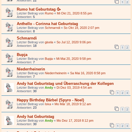
Antworten:
22
1
2
Rumo hat Geburtstag 🥳
Letzter Beitrag von
Rumo
«
Mi Okt 21, 2020 8:55 pm
Antworten:
5
Anthello - Corinna hat Geburtstag
Letzter Beitrag von
Schmarndi
«
So Okt 18, 2020 2:07 pm
Antworten:
8
Schmarndi
Letzter Beitrag von
gisela
«
So Jul 12, 2020 9:06 pm
Antworten:
18
1
2
Bupja
Letzter Beitrag von
Bupja
«
Mi Mai 20, 2020 9:58 pm
Antworten:
7
Niederrheinerin
Letzter Beitrag von
Niederrheinerin
«
Sa Mai 16, 2020 8:58 pm
Antworten:
7
Andy hat Geburtstag und Überraschung der Kollegen
Letzter Beitrag von
Andy
«
Di Dez 03, 2019 4:54 am
Antworten:
30
1
2
3
Happy Birthday Bärbel (Spyro - Noel)
Letzter Beitrag von
Iska
«
Mo Mär 18, 2019 9:12 am
Antworten:
23
1
2
Andy hat Geburtstag
Letzter Beitrag von
Andy
«
Mo Dez 17, 2018 8:12 pm
Antworten:
30
1
2
3