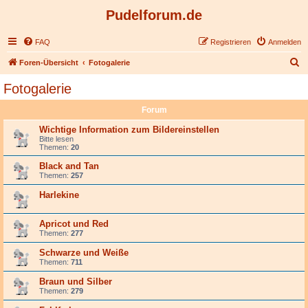
Pudelforum.de
FAQ
Registrieren
Anmelden
S
Foren-Übersicht
Fotogalerie
u
Fotogalerie
c
Forum
h
e
Wichtige Information zum Bildereinstellen
Bitte lesen
Themen:
20
Black and Tan
Themen:
257
Harlekine
Apricot und Red
Themen:
277
Schwarze und Weiße
Themen:
711
Braun und Silber
Themen:
279