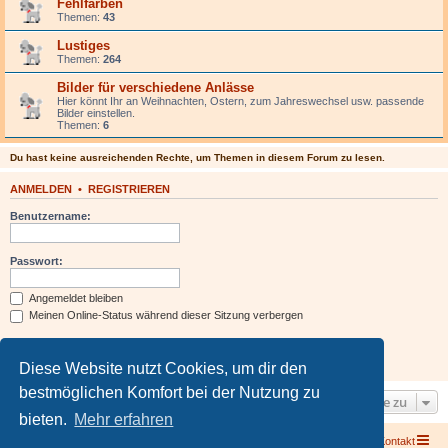
Fehlfarben
Themen:
43
Lustiges
Themen:
264
Bilder für verschiedene Anlässe
Hier könnt Ihr an Weihnachten, Ostern, zum Jahreswechsel usw. passende
Bilder einstellen.
Themen:
6
Du hast keine ausreichenden Rechte, um Themen in diesem Forum zu lesen.
ANMELDEN
•
REGISTRIEREN
Benutzername:
Passwort:
Angemeldet bleiben
Meinen Online-Status während dieser Sitzung verbergen
Diese Website nutzt Cookies, um dir den
bestmöglichen Komfort bei der Nutzung zu
Gehe zu
bieten.
Mehr erfahren
Foren-Übersicht
Kontakt