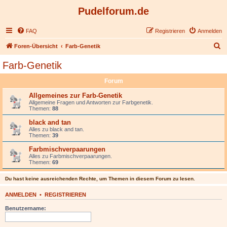
Pudelforum.de
FAQ
Registrieren
Anmelden
S
Foren-Übersicht
Farb-Genetik
u
Farb-Genetik
c
Forum
h
e
Allgemeines zur Farb-Genetik
Allgemeine Fragen und Antworten zur Farbgenetik.
Themen:
88
black and tan
Alles zu black and tan.
Themen:
39
Farbmischverpaarungen
Alles zu Farbmischverpaarungen.
Themen:
69
Du hast keine ausreichenden Rechte, um Themen in diesem Forum zu lesen.
ANMELDEN
•
REGISTRIEREN
Benutzername: