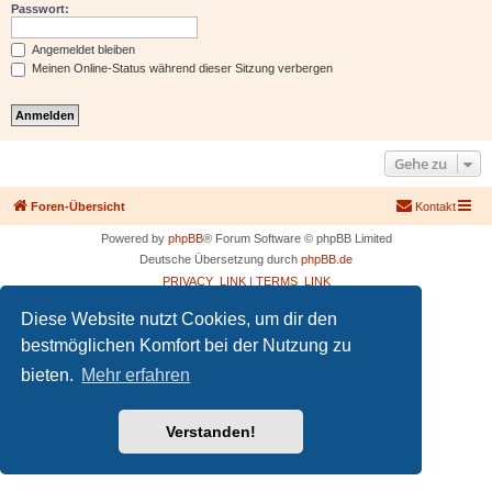
Passwort:
Angemeldet bleiben
Meinen Online-Status während dieser Sitzung verbergen
Gehe zu
Foren-Übersicht
Kontakt
Powered by
phpBB
® Forum Software © phpBB Limited
Deutsche Übersetzung durch
phpBB.de
PRIVACY_LINK
|
TERMS_LINK
Diese Website nutzt Cookies, um dir den
bestmöglichen Komfort bei der Nutzung zu
bieten.
Mehr erfahren
Verstanden!