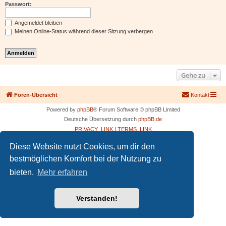
Passwort:
Angemeldet bleiben
Meinen Online-Status während dieser Sitzung verbergen
Gehe zu
Foren-Übersicht
Kontakt
Powered by
phpBB
® Forum Software © phpBB Limited
Deutsche Übersetzung durch
phpBB.de
PRIVACY_LINK
|
TERMS_LINK
Diese Website nutzt Cookies, um dir den
bestmöglichen Komfort bei der Nutzung zu
bieten.
Mehr erfahren
Verstanden!