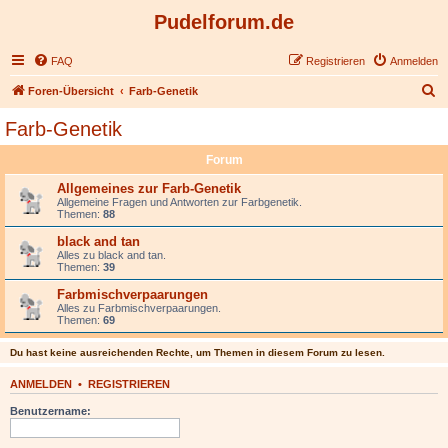
Pudelforum.de
FAQ
Registrieren
Anmelden
S
Foren-Übersicht
Farb-Genetik
u
Farb-Genetik
c
Forum
h
e
Allgemeines zur Farb-Genetik
Allgemeine Fragen und Antworten zur Farbgenetik.
Themen:
88
black and tan
Alles zu black and tan.
Themen:
39
Farbmischverpaarungen
Alles zu Farbmischverpaarungen.
Themen:
69
Du hast keine ausreichenden Rechte, um Themen in diesem Forum zu lesen.
ANMELDEN
•
REGISTRIEREN
Benutzername: