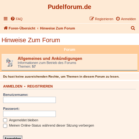
Pudelforum.de
FAQ
Registrieren
Anmelden
S
Foren-Übersicht
Hinweise Zum Forum
u
Hinweise Zum Forum
c
Forum
h
e
Allgemeines und Ankündigungen
Informationen zum Betrieb des Forums
Themen:
57
Du hast keine ausreichenden Rechte, um Themen in diesem Forum zu lesen.
ANMELDEN
•
REGISTRIEREN
Benutzername:
Passwort:
Angemeldet bleiben
Meinen Online-Status während dieser Sitzung verbergen