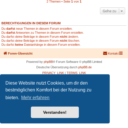
2 Themen • Seite
1
von
1
Gehe zu
BERECHTIGUNGEN IN DIESEM FORUM
Du
darfst
neue Themen in diesem Forum erstellen.
Du
darfst
Antworten zu Themen in diesem Forum erstellen.
Du darfst deine Beiträge in diesem Forum
nicht
ändern.
Du darfst deine Beiträge in diesem Forum
nicht
löschen.
Du darfst
keine
Dateianhänge in diesem Forum erstellen.
Foren-Übersicht
Kontakt
Powered by
phpBB
® Forum Software © phpBB Limited
Deutsche Übersetzung durch
phpBB.de
PRIVACY_LINK
|
TERMS_LINK
Diese Website nutzt Cookies, um dir den
bestmöglichen Komfort bei der Nutzung zu
bieten.
Mehr erfahren
Verstanden!