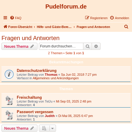
Pudelforum.de
FAQ
Registrieren
Anmelden
S
Foren-Übersicht
Hilfe- und Gäste-Bereich (Postings auch ohne Login)
Fragen und Antworten
u
Fragen und Antworten
c
Suche
Erweiterte Suche
Neues Thema
h
2 Themen • Seite
1
von
1
e
Bekanntmachungen
Datenschutzerklärung
Letzter Beitrag von
Thomas
«
Sa Jun 02, 2018 7:27 pm
Verfasst in
Allgemeines und Ankündigungen
Themen
Freischaltung
Letzter Beitrag von
TelJu
«
Mi Sep 03, 2025 2:48 pm
Antworten:
4
Passwort vergessen
Letzter Beitrag von
Judith
«
Di Mai 06, 2025 6:47 pm
Antworten:
1
Neues Thema