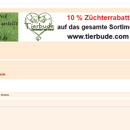
etik
 lesen.