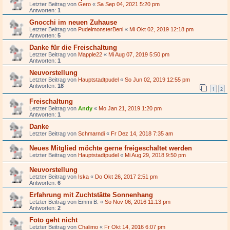
Letzter Beitrag von
Gero
«
Sa Sep 04, 2021 5:20 pm
Antworten:
1
Gnocchi im neuen Zuhause
Letzter Beitrag von
PudelmonsterBeni
«
Mi Okt 02, 2019 12:18 pm
Antworten:
5
Danke für die Freischaltung
Letzter Beitrag von
Mapple22
«
Mi Aug 07, 2019 5:50 pm
Antworten:
1
Neuvorstellung
Letzter Beitrag von
Hauptstadtpudel
«
So Jun 02, 2019 12:55 pm
Antworten:
18
1
2
Freischaltung
Letzter Beitrag von
Andy
«
Mo Jan 21, 2019 1:20 pm
Antworten:
1
Danke
Letzter Beitrag von
Schmarndi
«
Fr Dez 14, 2018 7:35 am
Neues Mitglied möchte gerne freigeschaltet werden
Letzter Beitrag von
Hauptstadtpudel
«
Mi Aug 29, 2018 9:50 pm
Neuvorstellung
Letzter Beitrag von
Iska
«
Do Okt 26, 2017 2:51 pm
Antworten:
6
Erfahrung mit Zuchtstätte Sonnenhang
Letzter Beitrag von
Emmi B.
«
So Nov 06, 2016 11:13 pm
Antworten:
2
Foto geht nicht
Letzter Beitrag von
Chalimo
«
Fr Okt 14, 2016 6:07 pm