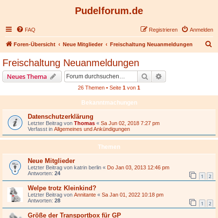
Pudelforum.de
FAQ
Registrieren
Anmelden
S
Foren-Übersicht
Neue Mitglieder
Freischaltung Neuanmeldungen
u
Freischaltung Neuanmeldungen
c
Suche
Erweiterte Suche
Neues Thema
h
26 Themen • Seite
1
von
1
e
Bekanntmachungen
Datenschutzerklärung
Letzter Beitrag von
Thomas
«
Sa Jun 02, 2018 7:27 pm
Verfasst in
Allgemeines und Ankündigungen
Themen
Neue Mitglieder
Letzter Beitrag von
katrin berlin
«
Do Jan 03, 2013 12:46 pm
Antworten:
24
1
2
Welpe trotz Kleinkind?
Letzter Beitrag von
Annitante
«
Sa Jan 01, 2022 10:18 pm
Antworten:
28
1
2
Größe der Transportbox für GP