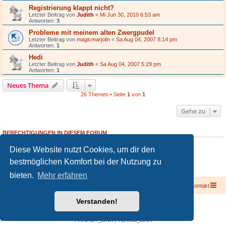
Registrierung klappt nicht?
Letzter Beitrag von
Judith
«
Mi Jun 30, 2010 6:53 am
Antworten:
3
Probleme mit meinem alten Zwergpudel
Letzter Beitrag von
magicmarjolin
«
Sa Aug 04, 2007 8:14 pm
Antworten:
1
Hedi
Letzter Beitrag von
Judith
«
Sa Aug 04, 2007 5:29 pm
Antworten:
1
Neues Thema
26 Themen • Seite
1
von
1
Gehe zu
BERECHTIGUNGEN IN DIESEM FORUM
Du darfst
keine
neuen Themen in diesem Forum erstellen.
Diese Website nutzt Cookies, um dir den
Du darfst
keine
Antworten zu Themen in diesem Forum erstellen.
Du darfst deine Beiträge in diesem Forum
nicht
ändern.
bestmöglichen Komfort bei der Nutzung zu
Du darfst deine Beiträge in diesem Forum
nicht
löschen.
Du darfst
keine
Dateianhänge in diesem Forum erstellen.
bieten.
Mehr erfahren
Foren-Übersicht
Kontakt
Verstanden!
Powered by
phpBB
® Forum Software © phpBB Limited
Deutsche Übersetzung durch
phpBB.de
PRIVACY_LINK
|
TERMS_LINK