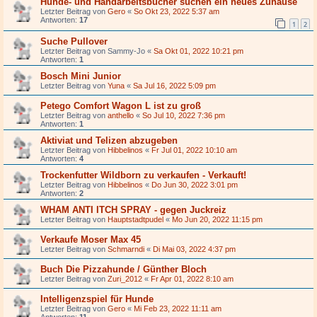
Hunde- und Handarbeitsbücher suchen ein neues Zuhause
Letzter Beitrag von
Gero
«
So Okt 23, 2022 5:37 am
Antworten:
17
1
2
Suche Pullover
Letzter Beitrag von
Sammy-Jo
«
Sa Okt 01, 2022 10:21 pm
Antworten:
1
Bosch Mini Junior
Letzter Beitrag von
Yuna
«
Sa Jul 16, 2022 5:09 pm
Petego Comfort Wagon L ist zu groß
Letzter Beitrag von
anthello
«
So Jul 10, 2022 7:36 pm
Antworten:
1
Aktiviat und Telizen abzugeben
Letzter Beitrag von
Hibbelinos
«
Fr Jul 01, 2022 10:10 am
Antworten:
4
Trockenfutter Wildborn zu verkaufen - Verkauft!
Letzter Beitrag von
Hibbelinos
«
Do Jun 30, 2022 3:01 pm
Antworten:
2
WHAM ANTI ITCH SPRAY - gegen Juckreiz
Letzter Beitrag von
Hauptstadtpudel
«
Mo Jun 20, 2022 11:15 pm
Verkaufe Moser Max 45
Letzter Beitrag von
Schmarndi
«
Di Mai 03, 2022 4:37 pm
Buch Die Pizzahunde / Günther Bloch
Letzter Beitrag von
Zuri_2012
«
Fr Apr 01, 2022 8:10 am
Intelligenzspiel für Hunde
Letzter Beitrag von
Gero
«
Mi Feb 23, 2022 11:11 am