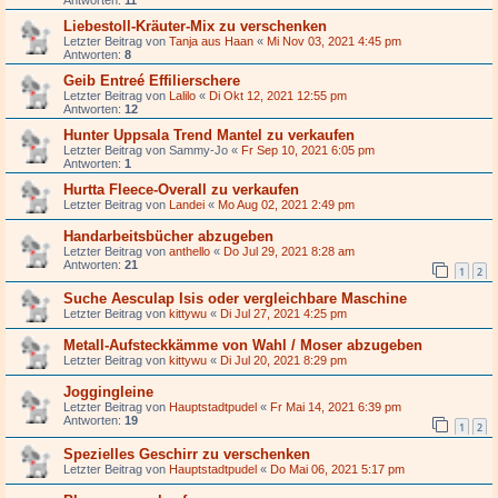
Antworten:
11
Liebestoll-Kräuter-Mix zu verschenken
Letzter Beitrag von
Tanja aus Haan
«
Mi Nov 03, 2021 4:45 pm
Antworten:
8
Geib Entreé Effilierschere
Letzter Beitrag von
Lalilo
«
Di Okt 12, 2021 12:55 pm
Antworten:
12
Hunter Uppsala Trend Mantel zu verkaufen
Letzter Beitrag von
Sammy-Jo
«
Fr Sep 10, 2021 6:05 pm
Antworten:
1
Hurtta Fleece-Overall zu verkaufen
Letzter Beitrag von
Landei
«
Mo Aug 02, 2021 2:49 pm
Handarbeitsbücher abzugeben
Letzter Beitrag von
anthello
«
Do Jul 29, 2021 8:28 am
Antworten:
21
1
2
Suche Aesculap Isis oder vergleichbare Maschine
Letzter Beitrag von
kittywu
«
Di Jul 27, 2021 4:25 pm
Metall-Aufsteckkämme von Wahl / Moser abzugeben
Letzter Beitrag von
kittywu
«
Di Jul 20, 2021 8:29 pm
Joggingleine
Letzter Beitrag von
Hauptstadtpudel
«
Fr Mai 14, 2021 6:39 pm
Antworten:
19
1
2
Spezielles Geschirr zu verschenken
Letzter Beitrag von
Hauptstadtpudel
«
Do Mai 06, 2021 5:17 pm