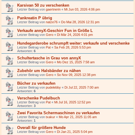
Karsivan 50 zu verschenken
Letzter Beitrag von
gaertnerin
«
Mi Jun 03, 2026 4:06 pm
Pankreatin P übrig
Letzter Beitrag von
natze76
«
Do Mai 28, 2026 12:31 pm
Verkaufe annyX-Geschirr Fun in Größe L
Letzter Beitrag von
Gero
«
Di Mär 24, 2026 4:01 pm
Hundegarderobe schrumpft weiter: verkaufe und verschenke
Letzter Beitrag von
Pat
«
Sa Feb 28, 2026 5:53 pm
Antworten:
6
Schultertasche in Grau von annyX
Letzter Beitrag von
Gero
«
Mo Dez 15, 2025 7:58 am
Zubehör um Halsbänder zu nähen
Letzter Beitrag von
Gero
«
So Nov 09, 2025 12:38 pm
Bücher zu verkaufen
Letzter Beitrag von
pudelebby
«
Di Jul 22, 2025 7:00 am
Antworten:
6
Verschenke Pudelbuch
Letzter Beitrag von
Pat
«
Mi Jul 16, 2025 12:52 pm
Antworten:
3
Zwei Favorita Schermaschinen zu verkaufen
Letzter Beitrag von
txakur
«
Mo Apr 21, 2025 11:05 am
Antworten:
1
Overall für größere Hunde
Letzter Beitrag von
Gero
«
Di Jan 21, 2025 5:04 pm