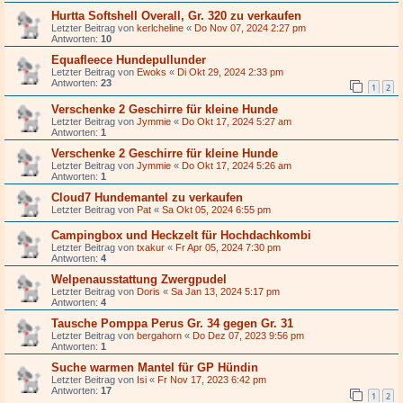
Hurtta Softshell Overall, Gr. 320 zu verkaufen
Letzter Beitrag von
kerlcheline
«
Do Nov 07, 2024 2:27 pm
Antworten:
10
Equafleece Hundepullunder
Letzter Beitrag von
Ewoks
«
Di Okt 29, 2024 2:33 pm
Antworten:
23
1
2
Verschenke 2 Geschirre für kleine Hunde
Letzter Beitrag von
Jymmie
«
Do Okt 17, 2024 5:27 am
Antworten:
1
Verschenke 2 Geschirre für kleine Hunde
Letzter Beitrag von
Jymmie
«
Do Okt 17, 2024 5:26 am
Antworten:
1
Cloud7 Hundemantel zu verkaufen
Letzter Beitrag von
Pat
«
Sa Okt 05, 2024 6:55 pm
Campingbox und Heckzelt für Hochdachkombi
Letzter Beitrag von
txakur
«
Fr Apr 05, 2024 7:30 pm
Antworten:
4
Welpenausstattung Zwergpudel
Letzter Beitrag von
Doris
«
Sa Jan 13, 2024 5:17 pm
Antworten:
4
Tausche Pomppa Perus Gr. 34 gegen Gr. 31
Letzter Beitrag von
bergahorn
«
Do Dez 07, 2023 9:56 pm
Antworten:
1
Suche warmen Mantel für GP Hündin
Letzter Beitrag von
Isi
«
Fr Nov 17, 2023 6:42 pm
Antworten:
17
1
2