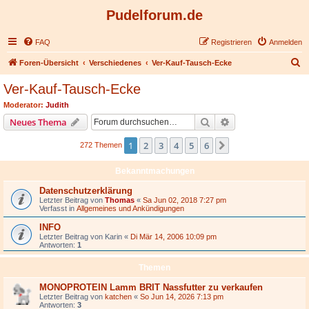
Pudelforum.de
FAQ
Registrieren
Anmelden
S
Foren-Übersicht
Verschiedenes
Ver-Kauf-Tausch-Ecke
u
Ver-Kauf-Tausch-Ecke
c
Moderator:
Judith
h
Suche
Erweiterte Suche
Neues Thema
e
1
2
3
4
5
6
Nächste
272 Themen
Bekanntmachungen
Datenschutzerklärung
Letzter Beitrag von
Thomas
«
Sa Jun 02, 2018 7:27 pm
Verfasst in
Allgemeines und Ankündigungen
INFO
Letzter Beitrag von
Karin
«
Di Mär 14, 2006 10:09 pm
Antworten:
1
Themen
MONOPROTEIN Lamm BRIT Nassfutter zu verkaufen
Letzter Beitrag von
katchen
«
So Jun 14, 2026 7:13 pm
Antworten:
3