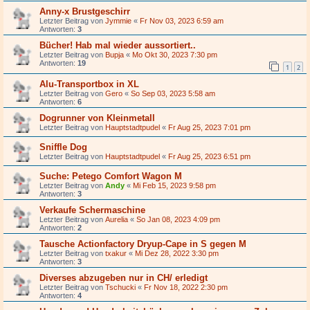
Anny-x Brustgeschirr
Letzter Beitrag von
Jymmie
«
Fr Nov 03, 2023 6:59 am
Antworten:
3
Bücher! Hab mal wieder aussortiert..
Letzter Beitrag von
Bupja
«
Mo Okt 30, 2023 7:30 pm
Antworten:
19
1
2
Alu-Transportbox in XL
Letzter Beitrag von
Gero
«
So Sep 03, 2023 5:58 am
Antworten:
6
Dogrunner von Kleinmetall
Letzter Beitrag von
Hauptstadtpudel
«
Fr Aug 25, 2023 7:01 pm
Sniffle Dog
Letzter Beitrag von
Hauptstadtpudel
«
Fr Aug 25, 2023 6:51 pm
Suche: Petego Comfort Wagon M
Letzter Beitrag von
Andy
«
Mi Feb 15, 2023 9:58 pm
Antworten:
3
Verkaufe Schermaschine
Letzter Beitrag von
Aurelia
«
So Jan 08, 2023 4:09 pm
Antworten:
2
Tausche Actionfactory Dryup-Cape in S gegen M
Letzter Beitrag von
txakur
«
Mi Dez 28, 2022 3:30 pm
Antworten:
3
Diverses abzugeben nur in CH/ erledigt
Letzter Beitrag von
Tschucki
«
Fr Nov 18, 2022 2:30 pm
Antworten:
4