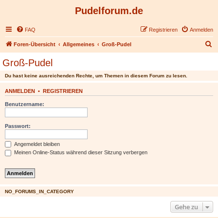
Pudelforum.de
FAQ
Registrieren
Anmelden
S
Foren-Übersicht
Allgemeines
Groß-Pudel
u
Groß-Pudel
c
Du hast keine ausreichenden Rechte, um Themen in diesem Forum zu lesen.
h
e
ANMELDEN
•
REGISTRIEREN
Benutzername:
Passwort:
Angemeldet bleiben
Meinen Online-Status während dieser Sitzung verbergen
NO_FORUMS_IN_CATEGORY
Gehe zu