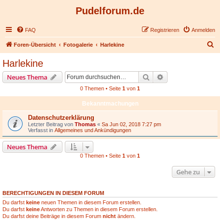
Pudelforum.de
FAQ
Registrieren
Anmelden
S
Foren-Übersicht
Fotogalerie
Harlekine
u
Harlekine
c
Suche
Erweiterte Suche
Neues Thema
h
0 Themen • Seite
1
von
1
e
Bekanntmachungen
Datenschutzerklärung
Letzter Beitrag von
Thomas
«
Sa Jun 02, 2018 7:27 pm
Verfasst in
Allgemeines und Ankündigungen
Neues Thema
0 Themen • Seite
1
von
1
Gehe zu
BERECHTIGUNGEN IN DIESEM FORUM
Du darfst
keine
neuen Themen in diesem Forum erstellen.
Du darfst
keine
Antworten zu Themen in diesem Forum erstellen.
Du darfst deine Beiträge in diesem Forum
nicht
ändern.