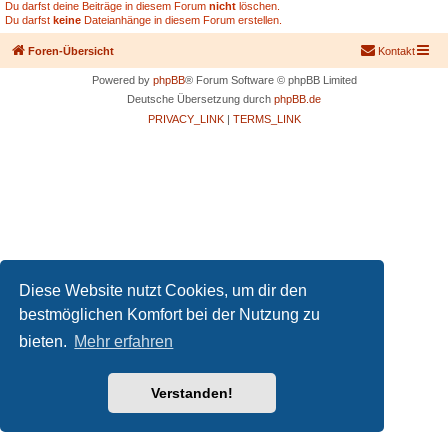
Du darfst deine Beiträge in diesem Forum
nicht
löschen.
Du darfst
keine
Dateianhänge in diesem Forum erstellen.
Foren-Übersicht
Kontakt
Powered by
phpBB
® Forum Software © phpBB Limited
Deutsche Übersetzung durch
phpBB.de
PRIVACY_LINK
|
TERMS_LINK
Diese Website nutzt Cookies, um dir den
bestmöglichen Komfort bei der Nutzung zu
bieten.
Mehr erfahren
Verstanden!