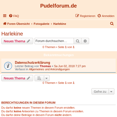
Pudelforum.de
FAQ
Registrieren
Anmelden
S
Foren-Übersicht
Fotogalerie
Harlekine
u
Harlekine
c
Suche
Erweiterte Suche
Neues Thema
h
0 Themen • Seite
1
von
1
e
Bekanntmachungen
Datenschutzerklärung
Letzter Beitrag von
Thomas
«
Sa Jun 02, 2018 7:27 pm
Verfasst in
Allgemeines und Ankündigungen
Neues Thema
0 Themen • Seite
1
von
1
Gehe zu
BERECHTIGUNGEN IN DIESEM FORUM
Du darfst
keine
neuen Themen in diesem Forum erstellen.
Du darfst
keine
Antworten zu Themen in diesem Forum erstellen.
Du darfst deine Beiträge in diesem Forum
nicht
ändern.