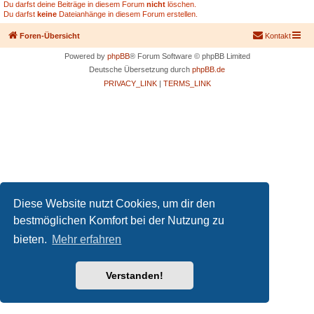
Du darfst deine Beiträge in diesem Forum
nicht
löschen.
Du darfst
keine
Dateianhänge in diesem Forum erstellen.
Foren-Übersicht
Kontakt
Powered by
phpBB
® Forum Software © phpBB Limited
Deutsche Übersetzung durch
phpBB.de
PRIVACY_LINK
|
TERMS_LINK
Diese Website nutzt Cookies, um dir den
bestmöglichen Komfort bei der Nutzung zu
bieten.
Mehr erfahren
Verstanden!