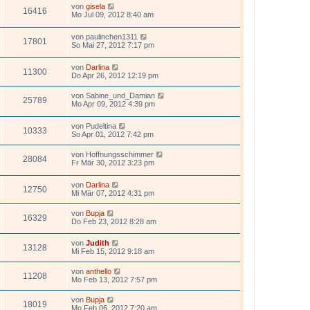
von
gisela
16416
Mo Jul 09, 2012 8:40 am
von
paulinchen1311
17801
So Mai 27, 2012 7:17 pm
von
Darlina
11300
Do Apr 26, 2012 12:19 pm
von
Sabine_und_Damian
25789
Mo Apr 09, 2012 4:39 pm
von
Pudeltina
10333
So Apr 01, 2012 7:42 pm
von
Hoffnungsschimmer
28084
Fr Mär 30, 2012 3:23 pm
von
Darlina
12750
Mi Mär 07, 2012 4:31 pm
von
Bupja
16329
Do Feb 23, 2012 8:28 am
von
Judith
13128
Mi Feb 15, 2012 9:18 am
von
anthello
11208
Mo Feb 13, 2012 7:57 pm
von
Bupja
18019
Mo Feb 06, 2012 7:20 am