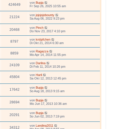
von
Bupja
424649
Fr Sep 26, 2025 10:55 am
von
jojojojobounty
21224
Sa Aug 06, 2022 9:23 pm
von
Pinch
20468
Do Nov 23, 2017 4:10 pm
von
knöpfchen
8797
Di Okt 21, 2014 6:30 am
von
Ragazza
8859
Mo Apr 14, 2014 11:55 pm
von
Darlina
24109
Di Feb 11, 2014 10:26 pm
von
Harli
45804
Sa Okt 12, 2013 12:45 pm
von
Bupja
17642
So Aug 18, 2013 9:15 am
von
Bupja
28694
Mo Jun 17, 2013 10:36 am
von
Bupja
20291
So Jun 02, 2013 7:19 pm
von
Landina2011
34312