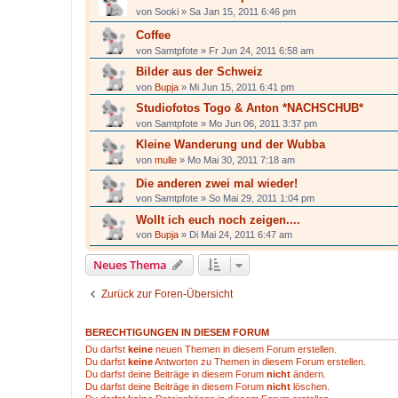
von
Sooki
»
Sa Jan 15, 2011 6:46 pm
Coffee
von
Samtpfote
»
Fr Jun 24, 2011 6:58 am
Bilder aus der Schweiz
von
Bupja
»
Mi Jun 15, 2011 6:41 pm
Studiofotos Togo & Anton *NACHSCHUB*
von
Samtpfote
»
Mo Jun 06, 2011 3:37 pm
Kleine Wanderung und der Wubba
von
mulle
»
Mo Mai 30, 2011 7:18 am
Die anderen zwei mal wieder!
von
Samtpfote
»
So Mai 29, 2011 1:04 pm
Wollt ich euch noch zeigen....
von
Bupja
»
Di Mai 24, 2011 6:47 am
Neues Thema
Zurück zur Foren-Übersicht
BERECHTIGUNGEN IN DIESEM FORUM
Du darfst
keine
neuen Themen in diesem Forum erstellen.
Du darfst
keine
Antworten zu Themen in diesem Forum erstellen.
Du darfst deine Beiträge in diesem Forum
nicht
ändern.
Du darfst deine Beiträge in diesem Forum
nicht
löschen.