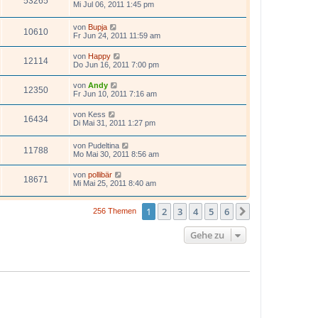
53265
Mi Jul 06, 2011 1:45 pm
von
Bupja
10610
Fr Jun 24, 2011 11:59 am
von
Happy
12114
Do Jun 16, 2011 7:00 pm
von
Andy
12350
Fr Jun 10, 2011 7:16 am
von
Kess
16434
Di Mai 31, 2011 1:27 pm
von
Pudeltina
11788
Mo Mai 30, 2011 8:56 am
von
pollibär
18671
Mi Mai 25, 2011 8:40 am
1
2
3
4
5
6
Nächste
256 Themen
Gehe zu