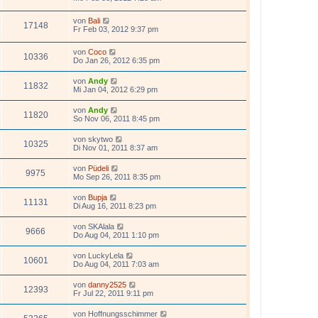
von
Bali
17148
Fr Feb 03, 2012 9:37 pm
von
Coco
10336
Do Jan 26, 2012 6:35 pm
von
Andy
11832
Mi Jan 04, 2012 6:29 pm
von
Andy
11820
So Nov 06, 2011 8:45 pm
von
skytwo
10325
Di Nov 01, 2011 8:37 am
von
Püdeli
9975
Mo Sep 26, 2011 8:35 pm
von
Bupja
11131
Di Aug 16, 2011 8:23 pm
von
SKAlala
9666
Do Aug 04, 2011 1:10 pm
von
LuckyLela
10601
Do Aug 04, 2011 7:03 am
von
danny2525
12393
Fr Jul 22, 2011 9:11 pm
von
Hoffnungsschimmer