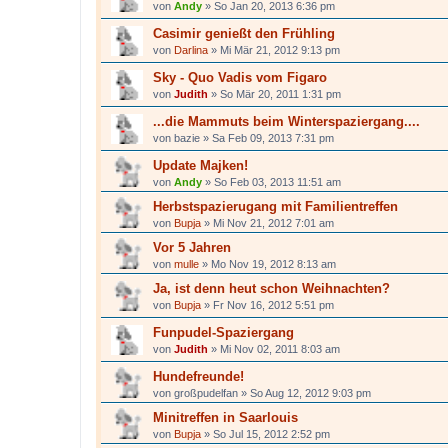
von
Andy
»
So Jan 20, 2013 6:36 pm
Casimir genießt den Frühling
von
Darlina
»
Mi Mär 21, 2012 9:13 pm
Sky - Quo Vadis vom Figaro
von
Judith
»
So Mär 20, 2011 1:31 pm
...die Mammuts beim Winterspaziergang....
von
bazie
»
Sa Feb 09, 2013 7:31 pm
Update Majken!
von
Andy
»
So Feb 03, 2013 11:51 am
Herbstspazierugang mit Familientreffen
von
Bupja
»
Mi Nov 21, 2012 7:01 am
Vor 5 Jahren
von
mulle
»
Mo Nov 19, 2012 8:13 am
Ja, ist denn heut schon Weihnachten?
von
Bupja
»
Fr Nov 16, 2012 5:51 pm
Funpudel-Spaziergang
von
Judith
»
Mi Nov 02, 2011 8:03 am
Hundefreunde!
von
großpudelfan
»
So Aug 12, 2012 9:03 pm
Minitreffen in Saarlouis
von
Bupja
»
So Jul 15, 2012 2:52 pm