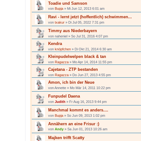
Toadie und Samson
von
Bupja
»
Mi Jun 12, 2013 6:01 am
Ravi - lernt jetzt (hoffentlich) schwimmen...
von
txakur
»
Di Jul 05, 2022 7:31 pm
Timmy aus Niederbayern
von
naheniel
»
So Jul 31, 2016 4:07 pm
Kendra
von
knöpfchen
»
Di Okt 21, 2014 6:30 am
Kleinpudelwelpen black & tan
von
Ragazza
»
Mo Apr 14, 2014 11:55 pm
Cajetana - ZTP bestanden
von
Ragazza
»
Do Jun 27, 2013 4:55 pm
Amon, ich bin der Neue
von
Annette
»
Mo Mär 14, 2011 10:22 pm
Funpudel Daena
von
Judith
»
Fr Aug 16, 2013 9:44 pm
Manchmal kommt es anders....
von
Bupja
»
So Jun 09, 2013 1:02 pm
Annähern an eine Frisur :)
von
Andy
»
Sa Jun 01, 2013 10:26 am
Majken trifft Scatty