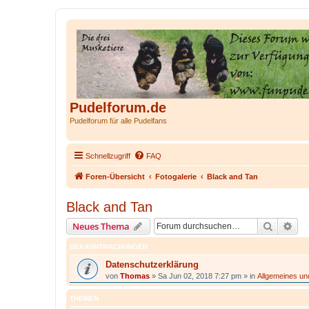
Pudelforum.de
Pudelforum für alle Pudelfans
Schnellzugriff
FAQ
Foren-Übersicht
Fotogalerie
Black and Tan
Black and Tan
Suche
Erw
Neues Thema
BEKANNTMACHUNGEN
Datenschutzerklärung
von
Thomas
»
Sa Jun 02, 2018 7:27 pm
» in
Allgemeines u
THEMEN