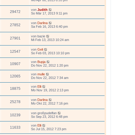
Mo Apr 08, 2013 8:55 pm
von
Judith
29472
So Mär 17, 2013 9:11 pm
von
Darlina
27852
Sa Feb 16, 2013 6:40 pm
von
bazie
27901
Mi Feb 13, 2013 10:24 am
von
Geli
12547
So Feb 03, 2013 10:10 pm
von
Bupja
10907
Do Nov 22, 2012 1:20 pm
von
mulle
12065
Do Nov 22, 2012 7:34 am
von
Elli
18875
Mo Nov 19, 2012 2:13 pm
von
Darlina
25278
Mo Okt 22, 2012 7:16 pm
von
großpudelfan
10239
So Sep 23, 2012 6:48 pm
von
Elli
11633
So Jul 15, 2012 7:23 pm