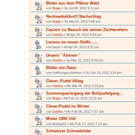
Bilder aus dem Pfälzer Wald
von
Bupja
»
So Jul 08, 2012 6:11 pm
Nordseefoddos!!! Nachschlag
von
Bupja
»
Sa Mai 26, 2012 5:56 pm
Casimir zu Besuch bei seinen Züchtereltern
von
Darlina
»
Mi Apr 25, 2012 8:53 pm
Lennox im neuen Outfit.......
von
bazie
»
Mi Apr 04, 2012 8:37 pm
Unsere " Kleinen "
von
Darlina
»
Sa Mär 31, 2012 8:39 pm
Bilder von Dana
von
Hoffnungsschimmer
»
So Jun 19, 2011 3:24 pm
Clever -Pudel Alltag
von
Darlina
»
Mo Mär 05, 2012 6:53 pm
Sonnenspaziergang der Bullpudelgang ;
von
Bupja
»
Mi Feb 22, 2012 10:22 am
Clever-Pudel im Winter
von
Darlina
»
Mo Feb 06, 2012 7:57 am
Mister 1000 Volt
von
Andrea01
»
Mo Feb 13, 2012 7:19 am
Schweizer Schneebilder