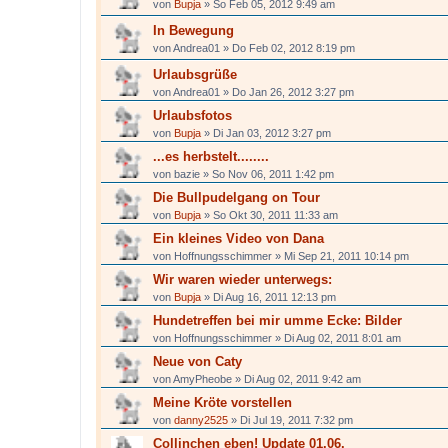
von
Bupja
»
So Feb 05, 2012 9:49 am
In Bewegung
von
Andrea01
»
Do Feb 02, 2012 8:19 pm
Urlaubsgrüße
von
Andrea01
»
Do Jan 26, 2012 3:27 pm
Urlaubsfotos
von
Bupja
»
Di Jan 03, 2012 3:27 pm
...es herbstelt........
von
bazie
»
So Nov 06, 2011 1:42 pm
Die Bullpudelgang on Tour
von
Bupja
»
So Okt 30, 2011 11:33 am
Ein kleines Video von Dana
von
Hoffnungsschimmer
»
Mi Sep 21, 2011 10:14 pm
Wir waren wieder unterwegs:
von
Bupja
»
Di Aug 16, 2011 12:13 pm
Hundetreffen bei mir umme Ecke: Bilder
von
Hoffnungsschimmer
»
Di Aug 02, 2011 8:01 am
Neue von Caty
von
AmyPheobe
»
Di Aug 02, 2011 9:42 am
Meine Kröte vorstellen
von
danny2525
»
Di Jul 19, 2011 7:32 pm
Collinchen eben! Update 01.06.