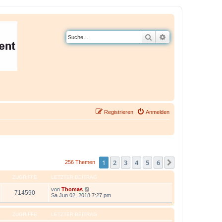
Suche
Erweiterte Suche
Registrieren
Anmelden
1
2
3
4
5
6
Nächste
256 Themen
ZUGRIFFE
LETZTER BEITRAG
von
Thomas
714590
Sa Jun 02, 2018 7:27 pm
ZUGRIFFE
LETZTER BEITRAG