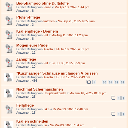
Bio-Shampoo ohne Duftstoffe
Letzter Beitrag von
Fluse
«
Mo Apr 13, 2026 1:44 pm
Antworten:
8
Pfoten-Pflege
Letzter Beitrag von
katchen
«
So Sep 28, 2025 10:58 am
Antworten:
3
Krallenpflege - Dremeln
Letzter Beitrag von
Pat
«
Mo Aug 11, 2025 11:23 pm
Antworten:
8
Mögen eure Pudel
Letzter Beitrag von
Aurelia
«
Mi Jul 16, 2025 4:31 pm
Antworten:
12
Zahnpflege
Letzter Beitrag von
Pat
«
Sa Jul 05, 2025 6:59 pm
Antworten:
10
"Kurzhaarige" Schnauze mit langen Vibrissen
Letzter Beitrag von
Aurelia
«
Di Jun 17, 2025 2:49 pm
Antworten:
486
1
30
31
32
33
…
Nochmal Schermaschinen
Letzter Beitrag von
Hauptstadtpudel
«
Mo Jun 16, 2025 10:59 pm
Antworten:
25
1
2
Fellpflege
Letzter Beitrag von
Iska
«
Di Mai 13, 2025 12:46 pm
Antworten:
15
1
2
Krallen schneiden
Letzter Beitrag von
Isi
«
Sa Mai 03, 2025 7:04 am