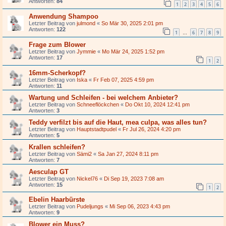
Antworten:
84
1
2
3
4
5
6
Anwendung Shampoo
Letzter Beitrag von
julmond
«
So Mär 30, 2025 2:01 pm
Antworten:
122
1
6
7
8
9
…
Frage zum Blower
Letzter Beitrag von
Jymmie
«
Mo Mär 24, 2025 1:52 pm
Antworten:
17
1
2
16mm-Scherkopf?
Letzter Beitrag von
Iska
«
Fr Feb 07, 2025 4:59 pm
Antworten:
11
Wartung und Schleifen - bei welchem Anbieter?
Letzter Beitrag von
Schneeflöckchen
«
Do Okt 10, 2024 12:41 pm
Antworten:
3
Teddy verfilzt bis auf die Haut, mea culpa, was alles tun?
Letzter Beitrag von
Hauptstadtpudel
«
Fr Jul 26, 2024 4:20 pm
Antworten:
5
Krallen schleifen?
Letzter Beitrag von
Sämi2
«
Sa Jan 27, 2024 8:11 pm
Antworten:
7
Aesculap GT
Letzter Beitrag von
Nickel76
«
Di Sep 19, 2023 7:08 am
Antworten:
15
1
2
Ebelin Haarbürste
Letzter Beitrag von
Pudeljungs
«
Mi Sep 06, 2023 4:43 pm
Antworten:
9
Blower ein Muss?