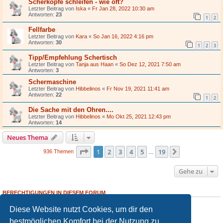
Scherköpfe schleifen - wie oft?
Letzter Beitrag von
Iska
«
Fr Jan 28, 2022 10:30 am
Antworten:
23
1
2
Fellfarbe
Letzter Beitrag von
Kara
«
So Jan 16, 2022 4:16 pm
Antworten:
30
1
2
3
Tipp/Empfehlung Schertisch
Letzter Beitrag von
Tanja aus Haan
«
So Dez 12, 2021 7:50 am
Antworten:
3
Schermaschine
Letzter Beitrag von
Hibbelinos
«
Fr Nov 19, 2021 11:41 am
Antworten:
22
1
2
Die Sache mit den Ohren....
Letzter Beitrag von
Hibbelinos
«
Mo Okt 25, 2021 12:43 pm
Antworten:
14
Neues Thema
Seite
1
von
19
1
2
3
4
5
19
Nächste
936 Themen
…
Gehe zu
BERECHTIGUNGEN IN DIESEM FORUM
Du darfst
keine
neuen Themen in diesem Forum erstellen.
Diese Website nutzt Cookies, um dir den
Du darfst
keine
Antworten zu Themen in diesem Forum erstellen.
Du darfst deine Beiträge in diesem Forum
nicht
ändern.
bestmöglichen Komfort bei der Nutzung zu
Du darfst deine Beiträge in diesem Forum
nicht
löschen.