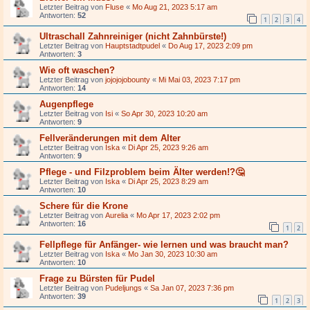
Letzter Beitrag von
Fluse
«
Mo Aug 21, 2023 5:17 am
Antworten:
52
1
2
3
4
Ultraschall Zahnreiniger (nicht Zahnbürste!)
Letzter Beitrag von
Hauptstadtpudel
«
Do Aug 17, 2023 2:09 pm
Antworten:
3
Wie oft waschen?
Letzter Beitrag von
jojojojobounty
«
Mi Mai 03, 2023 7:17 pm
Antworten:
14
Augenpflege
Letzter Beitrag von
Isi
«
So Apr 30, 2023 10:20 am
Antworten:
9
Fellveränderungen mit dem Alter
Letzter Beitrag von
Iska
«
Di Apr 25, 2023 9:26 am
Antworten:
9
Pflege - und Filzproblem beim Älter werden!?🤔
Letzter Beitrag von
Iska
«
Di Apr 25, 2023 8:29 am
Antworten:
10
Schere für die Krone
Letzter Beitrag von
Aurelia
«
Mo Apr 17, 2023 2:02 pm
Antworten:
16
1
2
Fellpflege für Anfänger- wie lernen und was braucht man?
Letzter Beitrag von
Iska
«
Mo Jan 30, 2023 10:30 am
Antworten:
10
Frage zu Bürsten für Pudel
Letzter Beitrag von
Pudeljungs
«
Sa Jan 07, 2023 7:36 pm
Antworten:
39
1
2
3