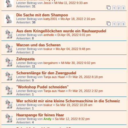
Letzter Beitrag von
Jessi
«
Mi Mai 11, 2022 9:33 am
Antworten:
31
1
2
3
Die Sache mit dem Shampoo
Letzter Beitrag von
katty2001
«
Mo Apr 18, 2022 2:16 pm
Antworten:
38
1
2
3
Aus dem Kringellöckchen wurde ein Rauhaarpudel
Letzter Beitrag von
anthello
«
Di Apr 05, 2022 6:01 pm
Antworten:
8
Warzen und das Scheren
Letzter Beitrag von
txakur
«
Mo Apr 04, 2022 9:48 pm
Antworten:
2
Zahnpasta
Letzter Beitrag von
bergahorn
«
Mi Mär 30, 2022 6:02 pm
Antworten:
11
Scherenlänge für den Zwergpudel
Letzter Beitrag von
Tanja aus Haan
«
Fr Mär 25, 2022 8:18 pm
Antworten:
9
"Workshop Pudel schneiden"
Letzter Beitrag von
Tanja aus Haan
«
Fr Mär 25, 2022 2:32 pm
Antworten:
1
Wer schickt mir eine kleine Schermaschine in die Schweiz
Letzter Beitrag von
txakur
«
Sa Mär 19, 2022 10:28 am
Antworten:
1
Haarspange für feines Haar
Letzter Beitrag von
Andy
«
Sa Mär 12, 2022 8:32 pm
Antworten:
4