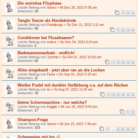
Die ominöse Filzphase
Letzter Beitrag von
Samsi
«
Mi Dez 28, 2022 8:36 am
Antworten:
39
1
2
3
Tangle Teezer als Hundebürste
Letzter Beitrag von
Pudeljungs
«
So Dez 11, 2022 2:11 am
Antworten:
50
1
2
3
4
Conditioner bei Flusehaaren?
Letzter Beitrag von
txakur
«
So Dez 04, 2022 6:24 pm
Antworten:
5
Badewannenaufsatz - endlich!
Letzter Beitrag von
Jymmie
«
Sa Okt 01, 2022 10:05 am
Antworten:
62
1
2
3
4
5
Alles eingekauft - jetzt aber ran an die Locken
Letzter Beitrag von
Fluse
«
Do Sep 01, 2022 5:33 am
Antworten:
11
Weißer Pudel mit dunkler Verfärbung v.a. auf dem Rücken
Letzter Beitrag von
Isi
«
So Aug 07, 2022 11:00 am
Antworten:
76
1
2
3
4
5
6
kleine Schermaschine - nur welche?
Letzter Beitrag von
fraggle
«
Mi Jun 29, 2022 8:04 pm
Antworten:
17
1
2
Shampoo-Frage
Letzter Beitrag von
Samsi
«
Mi Jun 15, 2022 7:49 am
Antworten:
103
1
4
5
6
7
…
Scherereien mit Ivy ;-)