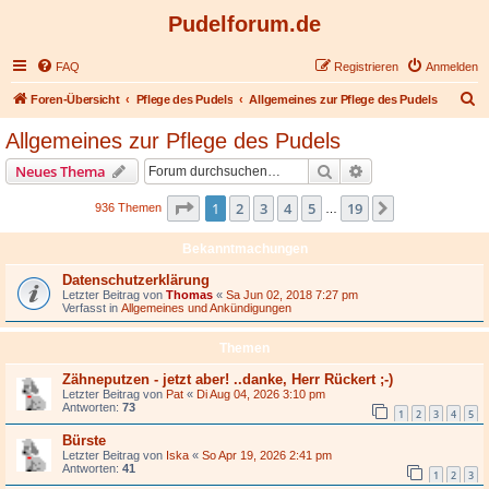
Pudelforum.de
FAQ
Registrieren
Anmelden
S
Foren-Übersicht
Pflege des Pudels
Allgemeines zur Pflege des Pudels
u
Allgemeines zur Pflege des Pudels
c
Suche
Erweiterte Suche
Neues Thema
h
e
Seite
1
von
19
1
2
3
4
5
19
Nächste
936 Themen
…
Bekanntmachungen
Datenschutzerklärung
Letzter Beitrag von
Thomas
«
Sa Jun 02, 2018 7:27 pm
Verfasst in
Allgemeines und Ankündigungen
Themen
Zähneputzen - jetzt aber! ..danke, Herr Rückert ;-)
Letzter Beitrag von
Pat
«
Di Aug 04, 2026 3:10 pm
Antworten:
73
1
2
3
4
5
Bürste
Letzter Beitrag von
Iska
«
So Apr 19, 2026 2:41 pm
Antworten:
41
1
2
3