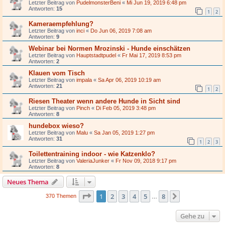
Letzter Beitrag von
PudelmonsterBeni
«
Mi Jun 19, 2019 6:48 pm
Antworten:
15
1
2
Kameraempfehlung?
Letzter Beitrag von
inci
«
Do Jun 06, 2019 7:08 am
Antworten:
9
Webinar bei Normen Mrozinski - Hunde einschätzen
Letzter Beitrag von
Hauptstadtpudel
«
Fr Mai 17, 2019 8:53 pm
Antworten:
2
Klauen vom Tisch
Letzter Beitrag von
impala
«
Sa Apr 06, 2019 10:19 am
Antworten:
21
1
2
Riesen Theater wenn andere Hunde in Sicht sind
Letzter Beitrag von
Pinch
«
Di Feb 05, 2019 3:48 pm
Antworten:
8
hundebox wieso?
Letzter Beitrag von
Malu
«
Sa Jan 05, 2019 1:27 pm
Antworten:
31
1
2
3
Toilettentraining indoor - wie Katzenklo?
Letzter Beitrag von
ValeriaJunker
«
Fr Nov 09, 2018 9:17 pm
Antworten:
8
Neues Thema
Seite
1
von
8
1
2
3
4
5
8
Nächste
370 Themen
…
Gehe zu