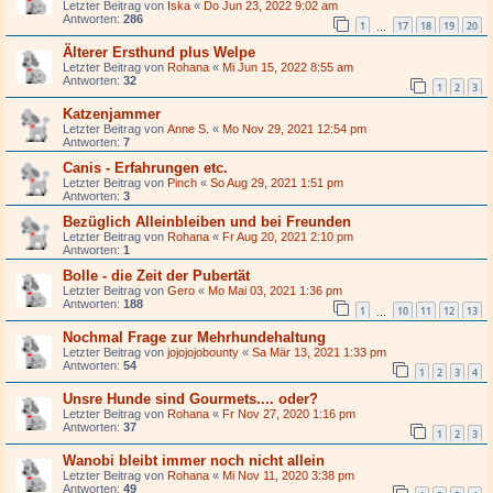
Letzter Beitrag von
Iska
«
Do Jun 23, 2022 9:02 am
Antworten:
286
1
17
18
19
20
…
Älterer Ersthund plus Welpe
Letzter Beitrag von
Rohana
«
Mi Jun 15, 2022 8:55 am
Antworten:
32
1
2
3
Katzenjammer
Letzter Beitrag von
Anne S.
«
Mo Nov 29, 2021 12:54 pm
Antworten:
7
Canis - Erfahrungen etc.
Letzter Beitrag von
Pinch
«
So Aug 29, 2021 1:51 pm
Antworten:
3
Bezüglich Alleinbleiben und bei Freunden
Letzter Beitrag von
Rohana
«
Fr Aug 20, 2021 2:10 pm
Antworten:
1
Bolle - die Zeit der Pubertät
Letzter Beitrag von
Gero
«
Mo Mai 03, 2021 1:36 pm
Antworten:
188
1
10
11
12
13
…
Nochmal Frage zur Mehrhundehaltung
Letzter Beitrag von
jojojojobounty
«
Sa Mär 13, 2021 1:33 pm
Antworten:
54
1
2
3
4
Unsre Hunde sind Gourmets.... oder?
Letzter Beitrag von
Rohana
«
Fr Nov 27, 2020 1:16 pm
Antworten:
37
1
2
3
Wanobi bleibt immer noch nicht allein
Letzter Beitrag von
Rohana
«
Mi Nov 11, 2020 3:38 pm
Antworten:
49