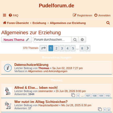
Pudelforum.de
FAQ
Registrieren
Anmelden
S
Foren-Übersicht
Erziehung
Allgemeines zur Erziehung
u
Allgemeines zur Erziehung
c
Suche
Erweiterte Suche
Neues Thema
h
e
Seite
1
von
8
1
2
3
4
5
8
Nächste
370 Themen
…
Bekanntmachungen
Datenschutzerklärung
Letzter Beitrag von
Thomas
«
Sa Jun 02, 2018 7:27 pm
Verfasst in
Allgemeines und Ankündigungen
Themen
Alfred & Else… leben noch!
Letzter Beitrag von
steinmarder
«
Di Jun 09, 2026 9:00 pm
Antworten:
1644
1
107
108
109
110
…
Wer nutzt im Alltag Sichtzeichen?
Letzter Beitrag von
Hauptstadtpudel
«
Mo Jul 28, 2025 6:30 pm
Antworten:
17
1
2