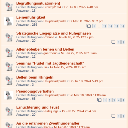
Begrüßungssituation(en)
Letzter Beitrag von
Browny2024
«
Do Jul 03, 2025 4:48 pm
Antworten:
13
Leinenführigkeit
Letzter Beitrag von
Hauptstadtpudel
«
Di Mär 11, 2025 9:32 pm
Antworten:
239
1
13
14
15
16
…
Strategische Liegeplätze und Ruhephasen
Letzter Beitrag von
Rohana
«
Di Feb 18, 2025 12:17 pm
Antworten:
20
1
2
Alleinebleiben lernen und Bellen
Letzter Beitrag von
gaertnerin
«
Mi Jan 22, 2025 10:18 am
Antworten:
12
Seminar "Pudel mit Jagdleidenschaft"
Letzter Beitrag von
Isi
«
Fr Nov 15, 2024 10:15 am
Antworten:
6
Bellen beim Klingeln
Letzter Beitrag von
Hauptstadtpudel
«
Do Jul 18, 2024 5:49 pm
Antworten:
3
Pseudojagdverhalten
Letzter Beitrag von
Hauptstadtpudel
«
So Mär 10, 2024 11:06 am
Antworten:
68
1
2
3
4
5
Ernüchterung und Frust
Letzter Beitrag von
Pudeljungs
«
Di Feb 27, 2024 2:54 pm
Antworten:
20
1
2
An die erfahrenen Zweithundehalter
Letzter Beitrag von
Klara
«
Mi Feb 07, 2024 11:33 am