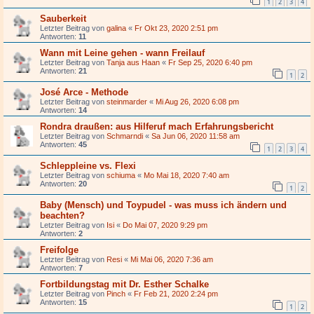
1
2
3
4
Sauberkeit
Letzter Beitrag von
galina
«
Fr Okt 23, 2020 2:51 pm
Antworten:
11
Wann mit Leine gehen - wann Freilauf
Letzter Beitrag von
Tanja aus Haan
«
Fr Sep 25, 2020 6:40 pm
Antworten:
21
1
2
José Arce - Methode
Letzter Beitrag von
steinmarder
«
Mi Aug 26, 2020 6:08 pm
Antworten:
14
Rondra draußen: aus Hilferuf mach Erfahrungsbericht
Letzter Beitrag von
Schmarndi
«
Sa Jun 06, 2020 11:58 am
Antworten:
45
1
2
3
4
Schleppleine vs. Flexi
Letzter Beitrag von
schiuma
«
Mo Mai 18, 2020 7:40 am
Antworten:
20
1
2
Baby (Mensch) und Toypudel - was muss ich ändern und
beachten?
Letzter Beitrag von
Isi
«
Do Mai 07, 2020 9:29 pm
Antworten:
2
Freifolge
Letzter Beitrag von
Resi
«
Mi Mai 06, 2020 7:36 am
Antworten:
7
Fortbildungstag mit Dr. Esther Schalke
Letzter Beitrag von
Pinch
«
Fr Feb 21, 2020 2:24 pm
Antworten:
15
1
2