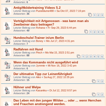
Antworten:
6
Antigiftködertraining Videos S.2
Letzter Beitrag von
Pusteblume488
«
Sa Okt 07, 2023 7:19 pm
Antworten:
36
1
2
3
Verträglichkeit mit Artgenossen - was kann man als
Zweibeiner dazu beitragen?
Letzter Beitrag von
Rohana
«
Fr Sep 29, 2023 6:44 pm
Antworten:
49
1
2
3
4
Hundeschule/-Trainer in/um Berlin
Letzter Beitrag von
Boney
«
Mo Jul 17, 2023 4:31 pm
Antworten:
7
Radfahren mit Hund
Letzter Beitrag von
Pinch
«
Mo Mai 15, 2023 2:51 pm
Antworten:
88
1
2
3
4
5
6
Wenn das Kommando nicht ausgeführt wird
Letzter Beitrag von
Jymmie
«
Mi Nov 16, 2022 3:42 pm
Antworten:
6
Der ultimative Tipp zur Leinenführigkeit
Letzter Beitrag von
Aike
«
Sa Aug 27, 2022 10:35 pm
Antworten:
15
1
2
Hühner und Welpe
Letzter Beitrag von
Kasanika
«
Di Jul 12, 2022 8:57 pm
Antworten:
24
1
2
Das Leben mit den jungen Wilden ... oder ... wenn Herrchen
und Frauchen anstrengend werden.