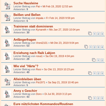
Suche Hausleine
Letzter Beitrag von
Pat
«
Mi Feb 19, 2020 12:53 am
Antworten:
9
Beißen und Bellen
Letzter Beitrag von
impala
«
Fr Feb 14, 2020 9:59 pm
Antworten:
6
Trainieren statt dominieren
Letzter Beitrag von
Kynareth
«
Mo Jan 27, 2020 10:04 pm
Antworten:
30
1
2
3
Anfängerfragen
Letzter Beitrag von
Vreni2101
«
Mi Okt 23, 2019 9:04 pm
Antworten:
53
1
2
3
4
Erziehung nach Raik Labjon
Letzter Beitrag von
rosa1
«
Sa Okt 19, 2019 4:04 pm
Antworten:
28
1
2
Wie viel "Härte"?
Letzter Beitrag von
Resi
«
So Okt 13, 2019 10:23 pm
Antworten:
40
1
2
3
Alleinbleiben üben
Letzter Beitrag von
Flo1971
«
Sa Sep 21, 2019 10:40 pm
Antworten:
5
Anny x Geschirr
Letzter Beitrag von
Doro
«
Di Jul 30, 2019 3:13 pm
Antworten:
43
1
2
3
Eure nützlichsten Kommandos/Routinen