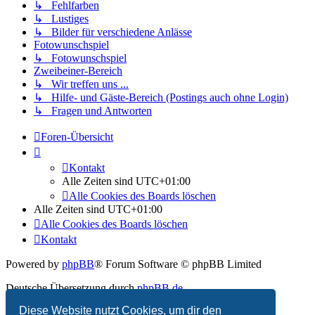
↳ Fehlfarben
↳ Lustiges
↳ Bilder für verschiedene Anlässe
Fotowunschspiel
↳ Fotowunschspiel
Zweibeiner-Bereich
↳ Wir treffen uns ...
↳ Hilfe- und Gäste-Bereich (Postings auch ohne Login)
↳ Fragen und Antworten
Foren-Übersicht
Kontakt
Alle Zeiten sind
UTC+01:00
Alle Cookies des Boards löschen
Alle Zeiten sind
UTC+01:00
Alle Cookies des Boards löschen
Kontakt
Powered by
phpBB
® Forum Software © phpBB Limited
Deutsche Übersetzung durch
phpBB.de
Diese Website nutzt Cookies, um dir den
PRIVACY_LINK
|
TERMS_LINK