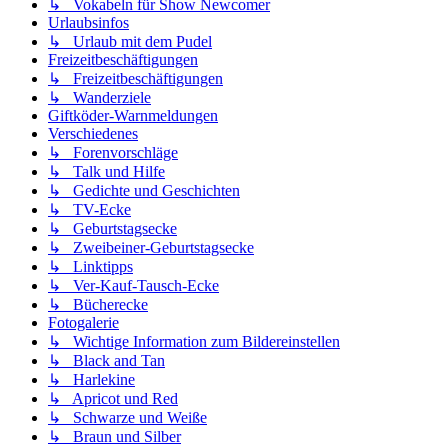
↳ Vokabeln für Show Newcomer
Urlaubsinfos
↳ Urlaub mit dem Pudel
Freizeitbeschäftigungen
↳ Freizeitbeschäftigungen
↳ Wanderziele
Giftköder-Warnmeldungen
Verschiedenes
↳ Forenvorschläge
↳ Talk und Hilfe
↳ Gedichte und Geschichten
↳ TV-Ecke
↳ Geburtstagsecke
↳ Zweibeiner-Geburtstagsecke
↳ Linktipps
↳ Ver-Kauf-Tausch-Ecke
↳ Bücherecke
Fotogalerie
↳ Wichtige Information zum Bildereinstellen
↳ Black and Tan
↳ Harlekine
↳ Apricot und Red
↳ Schwarze und Weiße
↳ Braun und Silber