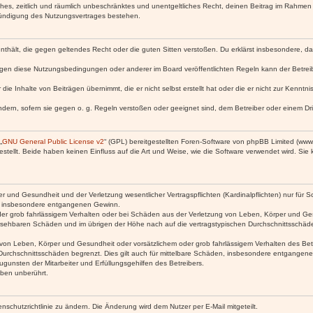
faches, zeitlich und räumlich unbeschränktes und unentgeltliches Recht, deinen Beitrag im Rahme
Kündigung des Nutzungsvertrages bestehen.
e enthält, die gegen geltendes Recht oder die guten Sitten verstoßen. Du erklärst insbesondere, 
egen diese Nutzungsbedingungen oder anderer im Board veröffentlichten Regeln kann der Betre
die Inhalte von Beiträgen übernimmt, die er nicht selbst erstellt hat oder die er nicht zur Kenn
ndern, sofern sie gegen o. g. Regeln verstoßen oder geeignet sind, dem Betreiber oder einem D
„
GNU General Public License v2
“ (GPL) bereitgestellten Foren-Software von phpBB Limited (ww
ellt. Beide haben keinen Einfluss auf die Art und Weise, wie die Software verwendet wird. Si
 und Gesundheit und der Verletzung wesentlicher Vertragspflichten (Kardinalpflichten) nur für Sc
wie insbesondere entgangenen Gewinn.
der grob fahrlässigem Verhalten oder bei Schäden aus der Verletzung von Leben, Körper und Ges
rhersehbaren Schäden und im übrigen der Höhe nach auf die vertragstypischen Durchschnittsschäde
von Leben, Körper und Gesundheit oder vorsätzlichem oder grob fahrlässigem Verhalten des Betr
Durchschnittsschäden begrenzt. Dies gilt auch für mittelbare Schäden, insbesondere entgangen
gunsten der Mitarbeiter und Erfüllungsgehilfen des Betreibers.
ben unberührt.
nschutzrichtlinie zu ändern. Die Änderung wird dem Nutzer per E-Mail mitgeteilt.