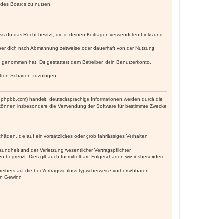
n des Boards zu nutzen.
dass du das Recht besitzt, die in deinen Beiträgen verwendeten Links und
iber dich nach Abmahnung zeitweise oder dauerhaft von der Nutzung
tnis genommen hat. Du gestattest dem Betreiber, dein Benutzerkonto,
ritten Schaden zuzufügen.
w.phpbb.com) handelt; deutschsprachige Informationen werden durch die
e können insbesondere die Verwendung der Software für bestimmte Zwecke
häden, die auf ein vorsätzliches oder grob fahrlässiges Verhalten
undheit und der Verletzung wesentlicher Vertragspflichten
n begrenzt. Dies gilt auch für mittelbare Folgeschäden wie insbesondere
eibers auf die bei Vertragsschluss typischerweise vorhersehbaren
en Gewinn.