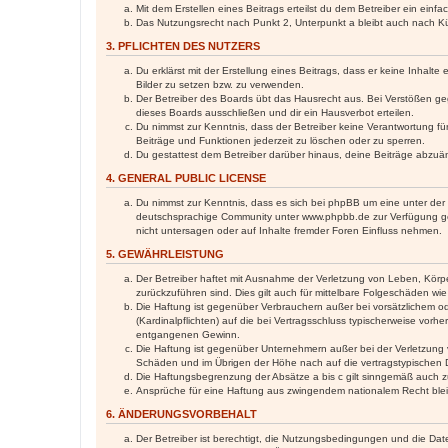
Mit dem Erstellen eines Beitrags erteilst du dem Betreiber ein ein
Das Nutzungsrecht nach Punkt 2, Unterpunkt a bleibt auch nach 
3. PFLICHTEN DES NUTZERS
Du erklärst mit der Erstellung eines Beitrags, dass er keine Inhalt
Bilder zu setzen bzw. zu verwenden.
Der Betreiber des Boards übt das Hausrecht aus. Bei Verstößen g
dieses Boards ausschließen und dir ein Hausverbot erteilen.
Du nimmst zur Kenntnis, dass der Betreiber keine Verantwortung für 
Beiträge und Funktionen jederzeit zu löschen oder zu sperren.
Du gestattest dem Betreiber darüber hinaus, deine Beiträge abzuä
4. GENERAL PUBLIC LICENSE
Du nimmst zur Kenntnis, dass es sich bei phpBB um eine unter der 
deutschsprachige Community unter www.phpbb.de zur Verfügung gest
nicht untersagen oder auf Inhalte fremder Foren Einfluss nehmen.
5. GEWÄHRLEISTUNG
Der Betreiber haftet mit Ausnahme der Verletzung von Leben, Körper
zurückzuführen sind. Dies gilt auch für mittelbare Folgeschäden 
Die Haftung ist gegenüber Verbrauchern außer bei vorsätzlichem o
(Kardinalpflichten) auf die bei Vertragsschluss typischerweise vo
entgangenen Gewinn.
Die Haftung ist gegenüber Unternehmern außer bei der Verletzung 
Schäden und im Übrigen der Höhe nach auf die vertragstypischen 
Die Haftungsbegrenzung der Absätze a bis c gilt sinngemäß auch zu
Ansprüche für eine Haftung aus zwingendem nationalem Recht blei
6. ÄNDERUNGSVORBEHALT
Der Betreiber ist berechtigt, die Nutzungsbedingungen und die Date