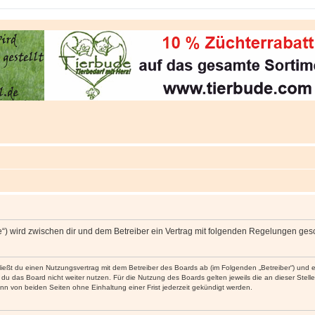
de“) wird zwischen dir und dem Betreiber ein Vertrag mit folgenden Regelungen ges
hließt du einen Nutzungsvertrag mit dem Betreiber des Boards ab (im Folgenden „Betreiber“) und
du das Board nicht weiter nutzen. Für die Nutzung des Boards gelten jeweils die an dieser Stell
n von beiden Seiten ohne Einhaltung einer Frist jederzeit gekündigt werden.