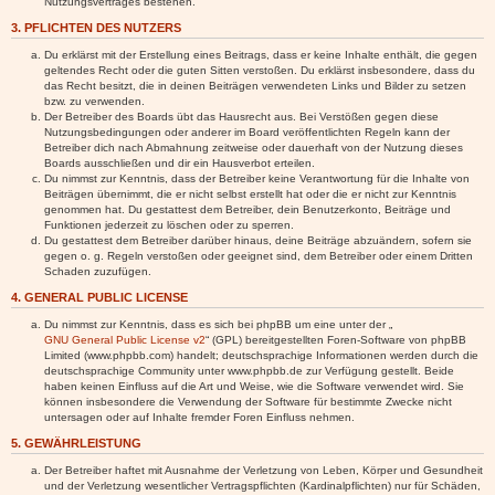
Nutzungsvertrages bestehen.
3. PFLICHTEN DES NUTZERS
Du erklärst mit der Erstellung eines Beitrags, dass er keine Inhalte enthält, die gegen
geltendes Recht oder die guten Sitten verstoßen. Du erklärst insbesondere, dass du
das Recht besitzt, die in deinen Beiträgen verwendeten Links und Bilder zu setzen
bzw. zu verwenden.
Der Betreiber des Boards übt das Hausrecht aus. Bei Verstößen gegen diese
Nutzungsbedingungen oder anderer im Board veröffentlichten Regeln kann der
Betreiber dich nach Abmahnung zeitweise oder dauerhaft von der Nutzung dieses
Boards ausschließen und dir ein Hausverbot erteilen.
Du nimmst zur Kenntnis, dass der Betreiber keine Verantwortung für die Inhalte von
Beiträgen übernimmt, die er nicht selbst erstellt hat oder die er nicht zur Kenntnis
genommen hat. Du gestattest dem Betreiber, dein Benutzerkonto, Beiträge und
Funktionen jederzeit zu löschen oder zu sperren.
Du gestattest dem Betreiber darüber hinaus, deine Beiträge abzuändern, sofern sie
gegen o. g. Regeln verstoßen oder geeignet sind, dem Betreiber oder einem Dritten
Schaden zuzufügen.
4. GENERAL PUBLIC LICENSE
Du nimmst zur Kenntnis, dass es sich bei phpBB um eine unter der „
GNU General Public License v2
“ (GPL) bereitgestellten Foren-Software von phpBB
Limited (www.phpbb.com) handelt; deutschsprachige Informationen werden durch die
deutschsprachige Community unter www.phpbb.de zur Verfügung gestellt. Beide
haben keinen Einfluss auf die Art und Weise, wie die Software verwendet wird. Sie
können insbesondere die Verwendung der Software für bestimmte Zwecke nicht
untersagen oder auf Inhalte fremder Foren Einfluss nehmen.
5. GEWÄHRLEISTUNG
Der Betreiber haftet mit Ausnahme der Verletzung von Leben, Körper und Gesundheit
und der Verletzung wesentlicher Vertragspflichten (Kardinalpflichten) nur für Schäden,