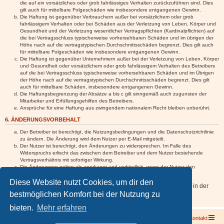
die auf ein vorsätzliches oder grob fahrlässiges Verhalten zurückzuführen sind. Dies
gilt auch für mittelbare Folgeschäden wie insbesondere entgangenen Gewinn.
Die Haftung ist gegenüber Verbrauchern außer bei vorsätzlichem oder grob
fahrlässigem Verhalten oder bei Schäden aus der Verletzung von Leben, Körper und
Gesundheit und der Verletzung wesentlicher Vertragspflichten (Kardinalpflichten) auf
die bei Vertragsschluss typischerweise vorhersehbaren Schäden und im übrigen der
Höhe nach auf die vertragstypischen Durchschnittsschäden begrenzt. Dies gilt auch
für mittelbare Folgeschäden wie insbesondere entgangenen Gewinn.
Die Haftung ist gegenüber Unternehmern außer bei der Verletzung von Leben, Körper
und Gesundheit oder vorsätzlichem oder grob fahrlässigem Verhalten des Betreibers
auf die bei Vertragsschluss typischerweise vorhersehbaren Schäden und im Übrigen
der Höhe nach auf die vertragstypischen Durchschnittsschäden begrenzt. Dies gilt
auch für mittelbare Schäden, insbesondere entgangenen Gewinn.
Die Haftungsbegrenzung der Absätze a bis c gilt sinngemäß auch zugunsten der
Mitarbeiter und Erfüllungsgehilfen des Betreibers.
Ansprüche für eine Haftung aus zwingendem nationalem Recht bleiben unberührt.
6. ÄNDERUNGSVORBEHALT
Der Betreiber ist berechtigt, die Nutzungsbedingungen und die Datenschutzrichtlinie
zu ändern. Die Änderung wird dem Nutzer per E-Mail mitgeteilt.
Der Nutzer ist berechtigt, den Änderungen zu widersprechen. Im Falle des
Widerspruchs erlischt das zwischen dem Betreiber und dem Nutzer bestehende
Vertragsverhältnis mit sofortiger Wirkung.
Die Änderungen gelten als anerkannt und verbindlich, wenn der Nutzer den
Änderungen zugestimmt hat.
Diese Website nutzt Cookies, um dir den
Informationen über den Umgang mit deinen persönlichen Daten sind in der
bestmöglichen Komfort bei der Nutzung zu
Datenschutzrichtlinie enthalten.
bieten.
Mehr erfahren
Foren-Übersicht
Kontakt