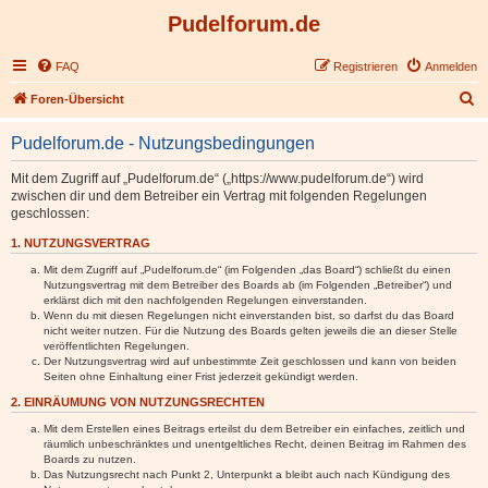
Pudelforum.de
FAQ
Registrieren
Anmelden
S
Foren-Übersicht
u
Pudelforum.de - Nutzungsbedingungen
c
h
Mit dem Zugriff auf „Pudelforum.de“ („https://www.pudelforum.de“) wird
zwischen dir und dem Betreiber ein Vertrag mit folgenden Regelungen
e
geschlossen:
1. NUTZUNGSVERTRAG
Mit dem Zugriff auf „Pudelforum.de“ (im Folgenden „das Board“) schließt du einen
Nutzungsvertrag mit dem Betreiber des Boards ab (im Folgenden „Betreiber“) und
erklärst dich mit den nachfolgenden Regelungen einverstanden.
Wenn du mit diesen Regelungen nicht einverstanden bist, so darfst du das Board
nicht weiter nutzen. Für die Nutzung des Boards gelten jeweils die an dieser Stelle
veröffentlichten Regelungen.
Der Nutzungsvertrag wird auf unbestimmte Zeit geschlossen und kann von beiden
Seiten ohne Einhaltung einer Frist jederzeit gekündigt werden.
2. EINRÄUMUNG VON NUTZUNGSRECHTEN
Mit dem Erstellen eines Beitrags erteilst du dem Betreiber ein einfaches, zeitlich und
räumlich unbeschränktes und unentgeltliches Recht, deinen Beitrag im Rahmen des
Boards zu nutzen.
Das Nutzungsrecht nach Punkt 2, Unterpunkt a bleibt auch nach Kündigung des