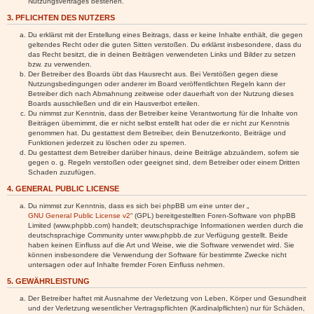
Nutzungsvertrages bestehen.
3. PFLICHTEN DES NUTZERS
Du erklärst mit der Erstellung eines Beitrags, dass er keine Inhalte enthält, die gegen
geltendes Recht oder die guten Sitten verstoßen. Du erklärst insbesondere, dass du
das Recht besitzt, die in deinen Beiträgen verwendeten Links und Bilder zu setzen
bzw. zu verwenden.
Der Betreiber des Boards übt das Hausrecht aus. Bei Verstößen gegen diese
Nutzungsbedingungen oder anderer im Board veröffentlichten Regeln kann der
Betreiber dich nach Abmahnung zeitweise oder dauerhaft von der Nutzung dieses
Boards ausschließen und dir ein Hausverbot erteilen.
Du nimmst zur Kenntnis, dass der Betreiber keine Verantwortung für die Inhalte von
Beiträgen übernimmt, die er nicht selbst erstellt hat oder die er nicht zur Kenntnis
genommen hat. Du gestattest dem Betreiber, dein Benutzerkonto, Beiträge und
Funktionen jederzeit zu löschen oder zu sperren.
Du gestattest dem Betreiber darüber hinaus, deine Beiträge abzuändern, sofern sie
gegen o. g. Regeln verstoßen oder geeignet sind, dem Betreiber oder einem Dritten
Schaden zuzufügen.
4. GENERAL PUBLIC LICENSE
Du nimmst zur Kenntnis, dass es sich bei phpBB um eine unter der „
GNU General Public License v2
“ (GPL) bereitgestellten Foren-Software von phpBB
Limited (www.phpbb.com) handelt; deutschsprachige Informationen werden durch die
deutschsprachige Community unter www.phpbb.de zur Verfügung gestellt. Beide
haben keinen Einfluss auf die Art und Weise, wie die Software verwendet wird. Sie
können insbesondere die Verwendung der Software für bestimmte Zwecke nicht
untersagen oder auf Inhalte fremder Foren Einfluss nehmen.
5. GEWÄHRLEISTUNG
Der Betreiber haftet mit Ausnahme der Verletzung von Leben, Körper und Gesundheit
und der Verletzung wesentlicher Vertragspflichten (Kardinalpflichten) nur für Schäden,