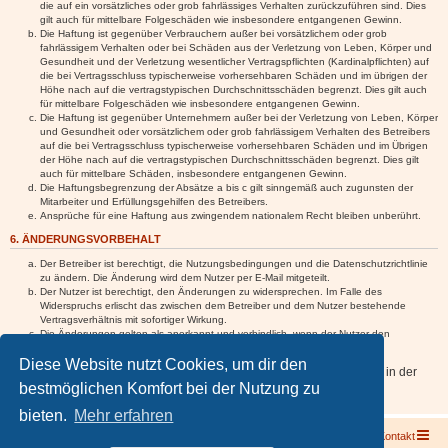
die auf ein vorsätzliches oder grob fahrlässiges Verhalten zurückzuführen sind. Dies
gilt auch für mittelbare Folgeschäden wie insbesondere entgangenen Gewinn.
Die Haftung ist gegenüber Verbrauchern außer bei vorsätzlichem oder grob
fahrlässigem Verhalten oder bei Schäden aus der Verletzung von Leben, Körper und
Gesundheit und der Verletzung wesentlicher Vertragspflichten (Kardinalpflichten) auf
die bei Vertragsschluss typischerweise vorhersehbaren Schäden und im übrigen der
Höhe nach auf die vertragstypischen Durchschnittsschäden begrenzt. Dies gilt auch
für mittelbare Folgeschäden wie insbesondere entgangenen Gewinn.
Die Haftung ist gegenüber Unternehmern außer bei der Verletzung von Leben, Körper
und Gesundheit oder vorsätzlichem oder grob fahrlässigem Verhalten des Betreibers
auf die bei Vertragsschluss typischerweise vorhersehbaren Schäden und im Übrigen
der Höhe nach auf die vertragstypischen Durchschnittsschäden begrenzt. Dies gilt
auch für mittelbare Schäden, insbesondere entgangenen Gewinn.
Die Haftungsbegrenzung der Absätze a bis c gilt sinngemäß auch zugunsten der
Mitarbeiter und Erfüllungsgehilfen des Betreibers.
Ansprüche für eine Haftung aus zwingendem nationalem Recht bleiben unberührt.
6. ÄNDERUNGSVORBEHALT
Der Betreiber ist berechtigt, die Nutzungsbedingungen und die Datenschutzrichtlinie
zu ändern. Die Änderung wird dem Nutzer per E-Mail mitgeteilt.
Der Nutzer ist berechtigt, den Änderungen zu widersprechen. Im Falle des
Widerspruchs erlischt das zwischen dem Betreiber und dem Nutzer bestehende
Vertragsverhältnis mit sofortiger Wirkung.
Die Änderungen gelten als anerkannt und verbindlich, wenn der Nutzer den
Änderungen zugestimmt hat.
Diese Website nutzt Cookies, um dir den
Informationen über den Umgang mit deinen persönlichen Daten sind in der
bestmöglichen Komfort bei der Nutzung zu
Datenschutzrichtlinie enthalten.
bieten.
Mehr erfahren
Foren-Übersicht
Kontakt