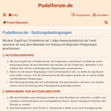
Pudelforum.de
FAQ
Registrieren
Anmelden
S
Foren-Übersicht
u
Pudelforum.de - Nutzungsbedingungen
c
h
Mit dem Zugriff auf „Pudelforum.de“ („https://www.pudelforum.de“) wird
zwischen dir und dem Betreiber ein Vertrag mit folgenden Regelungen
e
geschlossen:
1. NUTZUNGSVERTRAG
Mit dem Zugriff auf „Pudelforum.de“ (im Folgenden „das Board“) schließt du einen
Nutzungsvertrag mit dem Betreiber des Boards ab (im Folgenden „Betreiber“) und
erklärst dich mit den nachfolgenden Regelungen einverstanden.
Wenn du mit diesen Regelungen nicht einverstanden bist, so darfst du das Board
nicht weiter nutzen. Für die Nutzung des Boards gelten jeweils die an dieser Stelle
veröffentlichten Regelungen.
Der Nutzungsvertrag wird auf unbestimmte Zeit geschlossen und kann von beiden
Seiten ohne Einhaltung einer Frist jederzeit gekündigt werden.
2. EINRÄUMUNG VON NUTZUNGSRECHTEN
Mit dem Erstellen eines Beitrags erteilst du dem Betreiber ein einfaches, zeitlich und
räumlich unbeschränktes und unentgeltliches Recht, deinen Beitrag im Rahmen des
Boards zu nutzen.
Das Nutzungsrecht nach Punkt 2, Unterpunkt a bleibt auch nach Kündigung des