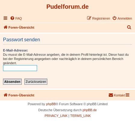
Pudelforum.de
FAQ
Registrieren
Anmelden
S
Foren-Übersicht
u
Passwort senden
c
h
E-Mail-Adresse:
Du musst die E-Mail-Adresse angeben, die in deinem Profil hinterlegt ist. Diese hast du
e
bei der Registrierung angegeben oder nachträglich in deinem persönlichen Bereich
geändert.
Foren-Übersicht
Kontakt
Powered by
phpBB
® Forum Software © phpBB Limited
Deutsche Übersetzung durch
phpBB.de
PRIVACY_LINK
|
TERMS_LINK