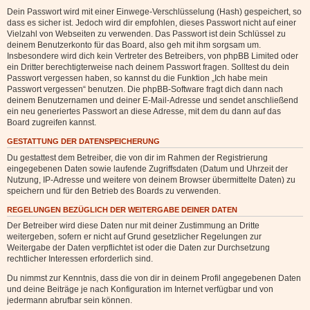
Dein Passwort wird mit einer Einwege-Verschlüsselung (Hash) gespeichert, so
dass es sicher ist. Jedoch wird dir empfohlen, dieses Passwort nicht auf einer
Vielzahl von Webseiten zu verwenden. Das Passwort ist dein Schlüssel zu
deinem Benutzerkonto für das Board, also geh mit ihm sorgsam um.
Insbesondere wird dich kein Vertreter des Betreibers, von phpBB Limited oder
ein Dritter berechtigterweise nach deinem Passwort fragen. Solltest du dein
Passwort vergessen haben, so kannst du die Funktion „Ich habe mein
Passwort vergessen“ benutzen. Die phpBB-Software fragt dich dann nach
deinem Benutzernamen und deiner E-Mail-Adresse und sendet anschließend
ein neu generiertes Passwort an diese Adresse, mit dem du dann auf das
Board zugreifen kannst.
GESTATTUNG DER DATENSPEICHERUNG
Du gestattest dem Betreiber, die von dir im Rahmen der Registrierung
eingegebenen Daten sowie laufende Zugriffsdaten (Datum und Uhrzeit der
Nutzung, IP-Adresse und weitere von deinem Browser übermittelte Daten) zu
speichern und für den Betrieb des Boards zu verwenden.
REGELUNGEN BEZÜGLICH DER WEITERGABE DEINER DATEN
Der Betreiber wird diese Daten nur mit deiner Zustimmung an Dritte
weitergeben, sofern er nicht auf Grund gesetzlicher Regelungen zur
Weitergabe der Daten verpflichtet ist oder die Daten zur Durchsetzung
rechtlicher Interessen erforderlich sind.
Du nimmst zur Kenntnis, dass die von dir in deinem Profil angegebenen Daten
und deine Beiträge je nach Konfiguration im Internet verfügbar und von
jedermann abrufbar sein können.