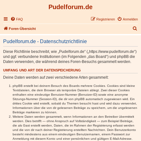
Pudelforum.de
FAQ
Registrieren
Anmelden
S
Foren-Übersicht
u
Pudelforum.de - Datenschutzrichtlinie
c
h
Diese Richtlinie beschreibt, wie „Pudelforum.de“ („https://www.pudelforum.de“)
und ggf. verbundene Institutionen (im Folgenden „das Board“) und phpBB die
e
Daten verwenden, die während deines Foren-Besuchs gesammelt werden.
UMFANG UND ART DER DATENSPEICHERUNG
Deine Daten werden auf zwei verschiedene Arten gesammelt:
phpBB erstellt bei deinem Besuch des Boards mehrere Cookies. Cookies sind kleine
Textdateien, die dein Browser als temporäre Dateien ablegt. Zwei dieser Cookies
enthalten eine eindeutige Benutzer-Nummer (Benutzer-ID) sowie eine anonyme
Sitzungs-Nummer (Session-ID), die dir von phpBB automatisch zugewiesen wird. Ein
drittes Cookie wird erstellt, sobald du Themen besucht hast und wird dazu verwendet,
Informationen über die von dir gelesenen Beiträge zu speichern, um die ungelesenen
Beiträge markieren zu können.
Weitere Daten werden gesammelt, wenn Informationen an den Betreiber übermittelt
werden. Dies betrifft — ohne Anspruch auf Vollständigkeit — zum Beispiel Beiträge,
die als Gast erstellt werden, Daten, die im Rahmen der Registrierung erfasst werden
und die von dir nach deiner Registrierung erstellten Nachrichten. Dein Benutzerkonto
besteht mindestens aus einem eindeutigen Benutzernamen, einem Passwort zur
Anmeldung mit diesem Konto und einer persönlichen und gültigen E-Mail-Adresse.