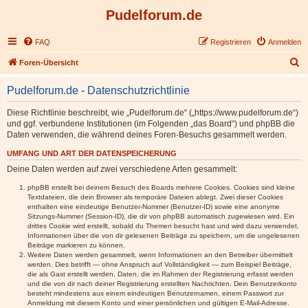
Pudelforum.de
FAQ
Registrieren
Anmelden
S
Foren-Übersicht
u
Pudelforum.de - Datenschutzrichtlinie
c
h
Diese Richtlinie beschreibt, wie „Pudelforum.de“ („https://www.pudelforum.de“)
und ggf. verbundene Institutionen (im Folgenden „das Board“) und phpBB die
e
Daten verwenden, die während deines Foren-Besuchs gesammelt werden.
UMFANG UND ART DER DATENSPEICHERUNG
Deine Daten werden auf zwei verschiedene Arten gesammelt:
phpBB erstellt bei deinem Besuch des Boards mehrere Cookies. Cookies sind kleine
Textdateien, die dein Browser als temporäre Dateien ablegt. Zwei dieser Cookies
enthalten eine eindeutige Benutzer-Nummer (Benutzer-ID) sowie eine anonyme
Sitzungs-Nummer (Session-ID), die dir von phpBB automatisch zugewiesen wird. Ein
drittes Cookie wird erstellt, sobald du Themen besucht hast und wird dazu verwendet,
Informationen über die von dir gelesenen Beiträge zu speichern, um die ungelesenen
Beiträge markieren zu können.
Weitere Daten werden gesammelt, wenn Informationen an den Betreiber übermittelt
werden. Dies betrifft — ohne Anspruch auf Vollständigkeit — zum Beispiel Beiträge,
die als Gast erstellt werden, Daten, die im Rahmen der Registrierung erfasst werden
und die von dir nach deiner Registrierung erstellten Nachrichten. Dein Benutzerkonto
besteht mindestens aus einem eindeutigen Benutzernamen, einem Passwort zur
Anmeldung mit diesem Konto und einer persönlichen und gültigen E-Mail-Adresse.