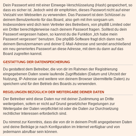
Dein Passwort wird mit einer Einwege-Verschlüsselung (Hash) gespeichert, so
dass es sicher ist. Jedoch wird dir empfohlen, dieses Passwort nicht auf einer
Vielzahl von Webseiten zu verwenden. Das Passwort ist dein Schlüssel zu
deinem Benutzerkonto für das Board, also geh mit ihm sorgsam um.
Insbesondere wird dich kein Vertreter des Betreibers, von phpBB Limited oder
ein Dritter berechtigterweise nach deinem Passwort fragen. Solltest du dein
Passwort vergessen haben, so kannst du die Funktion „Ich habe mein
Passwort vergessen“ benutzen. Die phpBB-Software fragt dich dann nach
deinem Benutzernamen und deiner E-Mail-Adresse und sendet anschließend
ein neu generiertes Passwort an diese Adresse, mit dem du dann auf das
Board zugreifen kannst.
GESTATTUNG DER DATENSPEICHERUNG
Du gestattest dem Betreiber, die von dir im Rahmen der Registrierung
eingegebenen Daten sowie laufende Zugriffsdaten (Datum und Uhrzeit der
Nutzung, IP-Adresse und weitere von deinem Browser übermittelte Daten) zu
speichern und für den Betrieb des Boards zu verwenden.
REGELUNGEN BEZÜGLICH DER WEITERGABE DEINER DATEN
Der Betreiber wird diese Daten nur mit deiner Zustimmung an Dritte
weitergeben, sofern er nicht auf Grund gesetzlicher Regelungen zur
Weitergabe der Daten verpflichtet ist oder die Daten zur Durchsetzung
rechtlicher Interessen erforderlich sind.
Du nimmst zur Kenntnis, dass die von dir in deinem Profil angegebenen Daten
und deine Beiträge je nach Konfiguration im Internet verfügbar und von
jedermann abrufbar sein können.