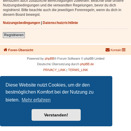
Benutzern auch zusätzliche Berechtigungen zuweisen. Beachte bitte unsere
Nutzungsbedingungen und die verwandten Regelungen, bevor du dich
registrierst. Bitte beachte auch die jeweiligen Forenregeln, wenn du dich in
diesem Board bewegst.
Nutzungsbedingungen
|
Datenschutzrichtlinie
Registrieren
Foren-Übersicht
Kontakt
Powered by
phpBB
® Forum Software © phpBB Limited
Deutsche Übersetzung durch
phpBB.de
PRIVACY_LINK
|
TERMS_LINK
Diese Website nutzt Cookies, um dir den
bestmöglichen Komfort bei der Nutzung zu
bieten.
Mehr erfahren
Verstanden!