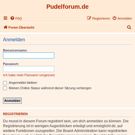
Pudelforum.de
FAQ
Registrieren
Anmelden
S
Foren-Übersicht
u
Anmelden
c
h
Benutzername:
e
Passwort:
Ich habe mein Passwort vergessen
Angemeldet bleiben
Meinen Online-Status während dieser Sitzung verbergen
REGISTRIEREN
Du musst in diesem Forum registriert sein, um dich anmelden zu können. Die
Registrierung ist in wenigen Augenblicken erledigt und ermöglicht dir, auf
weitere Funktionen zuzugreifen. Die Board-Administration kann registrierten