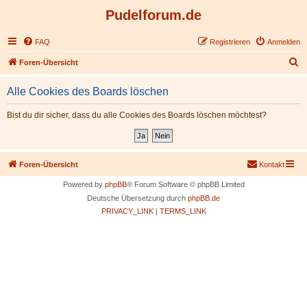
Pudelforum.de
FAQ
Registrieren
Anmelden
S
Foren-Übersicht
u
Alle Cookies des Boards löschen
c
h
Bist du dir sicher, dass du alle Cookies des Boards löschen möchtest?
e
Foren-Übersicht
Kontakt
Powered by
phpBB
® Forum Software © phpBB Limited
Deutsche Übersetzung durch
phpBB.de
PRIVACY_LINK
|
TERMS_LINK