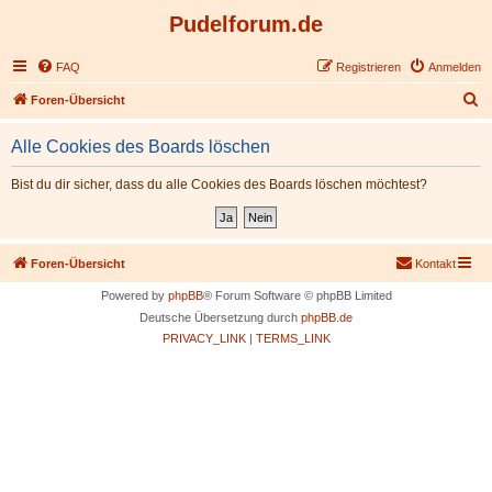
Pudelforum.de
FAQ
Registrieren
Anmelden
S
Foren-Übersicht
u
Alle Cookies des Boards löschen
c
h
Bist du dir sicher, dass du alle Cookies des Boards löschen möchtest?
e
Foren-Übersicht
Kontakt
Powered by
phpBB
® Forum Software © phpBB Limited
Deutsche Übersetzung durch
phpBB.de
PRIVACY_LINK
|
TERMS_LINK