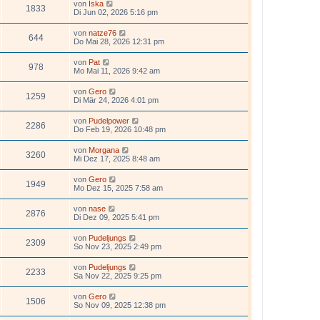
von
Iska
1833
Di Jun 02, 2026 5:16 pm
von
natze76
644
Do Mai 28, 2026 12:31 pm
von
Pat
978
Mo Mai 11, 2026 9:42 am
von
Gero
1259
Di Mär 24, 2026 4:01 pm
von
Pudelpower
2286
Do Feb 19, 2026 10:48 pm
von
Morgana
3260
Mi Dez 17, 2025 8:48 am
von
Gero
1949
Mo Dez 15, 2025 7:58 am
von
nase
2876
Di Dez 09, 2025 5:41 pm
von
Pudeljungs
2309
So Nov 23, 2025 2:49 pm
von
Pudeljungs
2233
Sa Nov 22, 2025 9:25 pm
von
Gero
1506
So Nov 09, 2025 12:38 pm