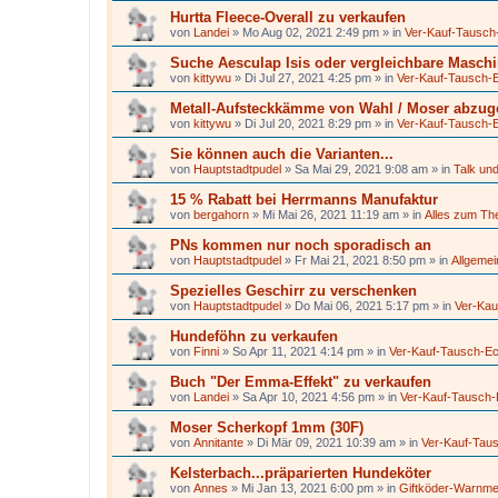
Hurtta Fleece-Overall zu verkaufen
von
Landei
»
Mo Aug 02, 2021 2:49 pm
» in
Ver-Kauf-Tausch
Suche Aesculap Isis oder vergleichbare Masch
von
kittywu
»
Di Jul 27, 2021 4:25 pm
» in
Ver-Kauf-Tausch-
Metall-Aufsteckkämme von Wahl / Moser abzu
von
kittywu
»
Di Jul 20, 2021 8:29 pm
» in
Ver-Kauf-Tausch-
Sie können auch die Varianten...
von
Hauptstadtpudel
»
Sa Mai 29, 2021 9:08 am
» in
Talk und
15 % Rabatt bei Herrmanns Manufaktur
von
bergahorn
»
Mi Mai 26, 2021 11:19 am
» in
Alles zum T
PNs kommen nur noch sporadisch an
von
Hauptstadtpudel
»
Fr Mai 21, 2021 8:50 pm
» in
Allgeme
Spezielles Geschirr zu verschenken
von
Hauptstadtpudel
»
Do Mai 06, 2021 5:17 pm
» in
Ver-Kau
Hundeföhn zu verkaufen
von
Finni
»
So Apr 11, 2021 4:14 pm
» in
Ver-Kauf-Tausch-E
Buch "Der Emma-Effekt" zu verkaufen
von
Landei
»
Sa Apr 10, 2021 4:56 pm
» in
Ver-Kauf-Tausch
Moser Scherkopf 1mm (30F)
von
Annitante
»
Di Mär 09, 2021 10:39 am
» in
Ver-Kauf-Tau
Kelsterbach...präparierten Hundeköter
von
Annes
»
Mi Jan 13, 2021 6:00 pm
» in
Giftköder-Warnm