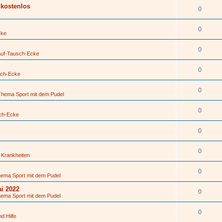
kostenlos
0
0
cke
0
auf-Tausch-Ecke
0
sch-Ecke
0
Thema Sport mit dem Pudel
0
ch-Ecke
0
0
 Krankheiten
0
hema Sport mit dem Pudel
i 2022
0
hema Sport mit dem Pudel
0
nd Hilfe