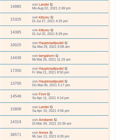
von
Landei
14985
Mo Aug 02, 2021 2:49 pm
von
kittywu
15325
Di Jul 27, 2021 4:25 pm
von
kittywu
14385
Di Jul 20, 2021 8:29 pm
von
Hauptstadtpudel
10025
Sa Mai 29, 2021 9:08 am
von
bergahorn
14436
Mi Mai 26, 2021 11:19 am
von
Hauptstadtpudel
17350
Fr Mai 21, 2021 8:50 pm
von
Hauptstadtpudel
13700
Do Mai 06, 2021 5:17 pm
von
Finni
14548
So Apr 11, 2021 4:14 pm
von
Landei
15808
Sa Apr 10, 2021 4:56 pm
von
Annitante
14319
Di Mär 09, 2021 10:39 am
von
Annes
38571
Mi Jan 13, 2021 6:00 pm