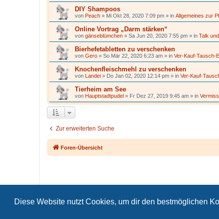
DIY Shampoos
von
Peach
»
Mi Okt 28, 2020 7:09 pm
» in
Allgemeines zur P
Online Vortrag „Darm stärken“
von
gänseblümchen
»
Sa Jun 20, 2020 7:55 pm
» in
Talk und
Bierhefetabletten zu verschenken
von
Gero
»
So Mär 22, 2020 6:23 am
» in
Ver-Kauf-Tausch-
Knochenfleischmehl zu verschenken
von
Landei
»
Do Jan 02, 2020 12:14 pm
» in
Ver-Kauf-Tausc
Tierheim am See
von
Hauptstadtpudel
»
Fr Dez 27, 2019 9:45 am
» in
Vermiss
Zur erweiterten Suche
Foren-Übersicht
Diese Website nutzt Cookies, um dir den bestmöglichen Ko