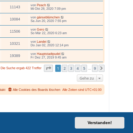
von
Peach
11143
Mi Okt 28, 2020 7:09 pm
von
gänseblümchen
10084
Sa Jun 20, 2020 7:55 pm
von
Gero
11506
So Mär 22, 2020 6:23 am
von
Landei
10321
Do Jan 02, 2020 12:14 pm
von
Hauptstadtpudel
19389
Fr Dez 27, 2019 9:45 am
Seite
1
von
9
1
2
3
4
5
9
Nächste
Die Suche ergab 422 Treffer
…
Gehe zu
takt
Alle Cookies des Boards löschen
Alle Zeiten sind
UTC+01:00
Verstanden!