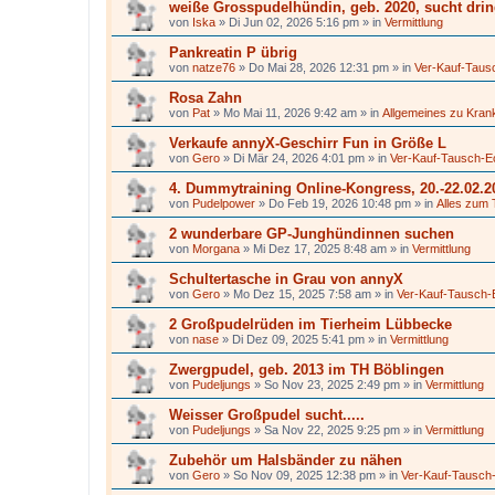
weiße Grosspudelhündin, geb. 2020, sucht dri
von
Iska
»
Di Jun 02, 2026 5:16 pm
» in
Vermittlung
Pankreatin P übrig
von
natze76
»
Do Mai 28, 2026 12:31 pm
» in
Ver-Kauf-Taus
Rosa Zahn
von
Pat
»
Mo Mai 11, 2026 9:42 am
» in
Allgemeines zu Kran
Verkaufe annyX-Geschirr Fun in Größe L
von
Gero
»
Di Mär 24, 2026 4:01 pm
» in
Ver-Kauf-Tausch-E
4. Dummytraining Online-Kongress, 20.-22.02.2
von
Pudelpower
»
Do Feb 19, 2026 10:48 pm
» in
Alles zum 
2 wunderbare GP-Junghündinnen suchen
von
Morgana
»
Mi Dez 17, 2025 8:48 am
» in
Vermittlung
Schultertasche in Grau von annyX
von
Gero
»
Mo Dez 15, 2025 7:58 am
» in
Ver-Kauf-Tausch-
2 Großpudelrüden im Tierheim Lübbecke
von
nase
»
Di Dez 09, 2025 5:41 pm
» in
Vermittlung
Zwergpudel, geb. 2013 im TH Böblingen
von
Pudeljungs
»
So Nov 23, 2025 2:49 pm
» in
Vermittlung
Weisser Großpudel sucht.....
von
Pudeljungs
»
Sa Nov 22, 2025 9:25 pm
» in
Vermittlung
Zubehör um Halsbänder zu nähen
von
Gero
»
So Nov 09, 2025 12:38 pm
» in
Ver-Kauf-Tausch