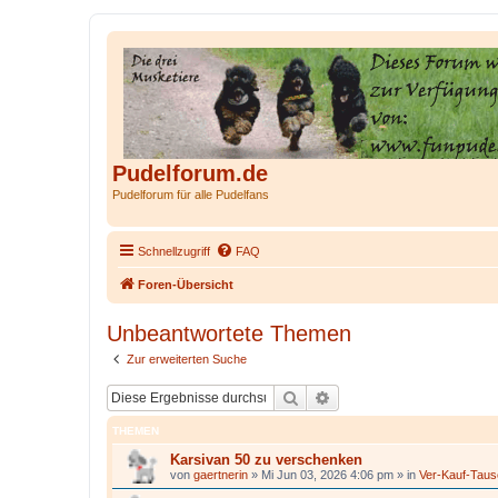
Pudelforum.de
Pudelforum für alle Pudelfans
Schnellzugriff
FAQ
Foren-Übersicht
Unbeantwortete Themen
Zur erweiterten Suche
Suche
Erweiterte Suche
THEMEN
Karsivan 50 zu verschenken
von
gaertnerin
»
Mi Jun 03, 2026 4:06 pm
» in
Ver-Kauf-Tau