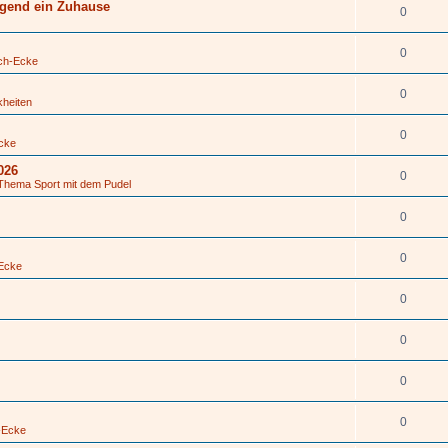
ngend ein Zuhause
0
0
ch-Ecke
0
kheiten
0
cke
026
0
Thema Sport mit dem Pudel
0
0
Ecke
0
0
0
0
-Ecke