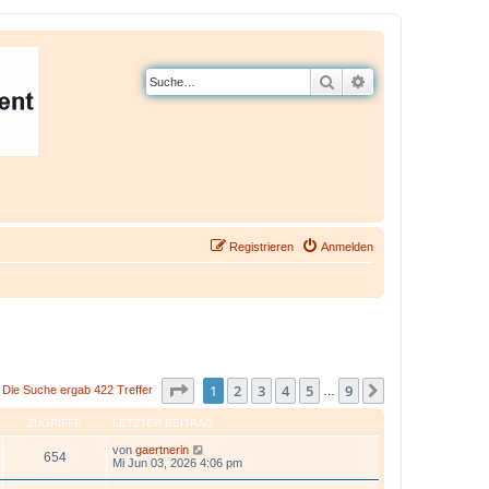
Suche
Erweiterte Suche
Registrieren
Anmelden
Seite
1
von
9
1
2
3
4
5
9
Nächste
Die Suche ergab 422 Treffer
…
ZUGRIFFE
LETZTER BEITRAG
von
gaertnerin
654
Mi Jun 03, 2026 4:06 pm