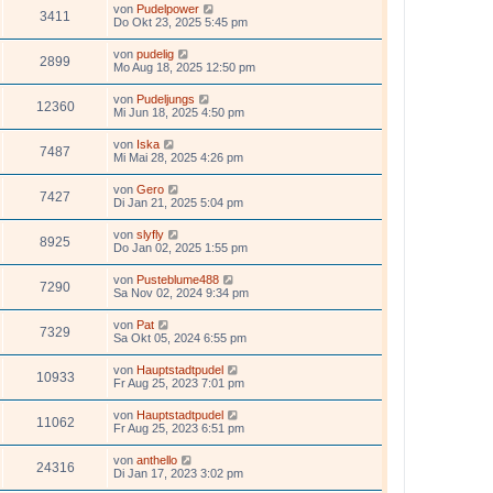
von
Pudelpower
3411
Do Okt 23, 2025 5:45 pm
von
pudelig
2899
Mo Aug 18, 2025 12:50 pm
von
Pudeljungs
12360
Mi Jun 18, 2025 4:50 pm
von
Iska
7487
Mi Mai 28, 2025 4:26 pm
von
Gero
7427
Di Jan 21, 2025 5:04 pm
von
slyfly
8925
Do Jan 02, 2025 1:55 pm
von
Pusteblume488
7290
Sa Nov 02, 2024 9:34 pm
von
Pat
7329
Sa Okt 05, 2024 6:55 pm
von
Hauptstadtpudel
10933
Fr Aug 25, 2023 7:01 pm
von
Hauptstadtpudel
11062
Fr Aug 25, 2023 6:51 pm
von
anthello
24316
Di Jan 17, 2023 3:02 pm