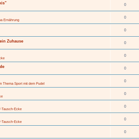
xis"
0
0
ma Ernährung
0
 ein Zuhause
0
0
cke
üde
0
0
um Thema Sport mit dem Pudel
0
ke
0
f-Tausch-Ecke
0
f-Tausch-Ecke
0