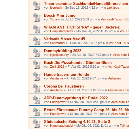
Theorieseminar Sachkunde/Hundeführerschein 
von
leoniesh
»
So Sep 18, 2022 4:12 pm
» in
Linktipps
Bosch Mini Junior
von
Yuna
»
Sa Jul 16, 2022 5:09 pm
» in
Ver-Kauf-Tausch-E
WHAM ANTI ITCH SPRAY - gegen Juckreiz
von
Hauptstadtpudel
»
Mo Jun 20, 2022 11:15 pm
» in
Ver-K
Verkaufe Moser Max 45
von
Schmarndi
»
Di Mai 03, 2022 4:37 pm
» in
Ver-Kauf-Tau
Dummyfrühling 2022
von
jojojojobounty
»
So Apr 10, 2022 7:37 pm
» in
Alles zum 
Buch Die Pizzahunde / Günther Bloch
von
Zuri_2012
»
Fr Apr 01, 2022 8:10 am
» in
Ver-Kauf-Taus
Hunde trauern um Hunde
von
Annitante
»
Fr Feb 25, 2022 9:57 pm
» in
Verhalten
Corona bei Haustieren
von
Annitante
»
Di Dez 21, 2021 9:15 pm
» in
Allgemeines zu
ADP-Dummyprüfung für Pudel 2022
von
Pudelpower
»
Di Nov 30, 2021 8:00 pm
» in
Alles zum T
Erstes Fürstenauer Dummy Camp 26. bis 29. Ma
von
Pudelpower
»
Di Nov 30, 2021 7:42 pm
» in
Alles zum T
Süddeutsche Zeitung 4.10.21, Seite 3
von
Hauptstadtpudel
»
Mo Okt 04, 2021 11:01 am
» in
Talk u