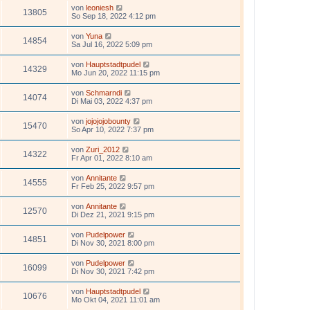
von
leoniesh
13805
So Sep 18, 2022 4:12 pm
von
Yuna
14854
Sa Jul 16, 2022 5:09 pm
von
Hauptstadtpudel
14329
Mo Jun 20, 2022 11:15 pm
von
Schmarndi
14074
Di Mai 03, 2022 4:37 pm
von
jojojojobounty
15470
So Apr 10, 2022 7:37 pm
von
Zuri_2012
14322
Fr Apr 01, 2022 8:10 am
von
Annitante
14555
Fr Feb 25, 2022 9:57 pm
von
Annitante
12570
Di Dez 21, 2021 9:15 pm
von
Pudelpower
14851
Di Nov 30, 2021 8:00 pm
von
Pudelpower
16099
Di Nov 30, 2021 7:42 pm
von
Hauptstadtpudel
10676
Mo Okt 04, 2021 11:01 am