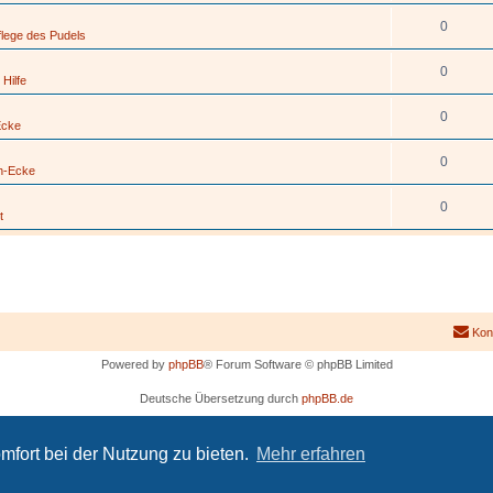
0
flege des Pudels
0
 Hilfe
0
Ecke
0
h-Ecke
0
t
Kon
Powered by
phpBB
® Forum Software © phpBB Limited
Deutsche Übersetzung durch
phpBB.de
PRIVACY_LINK
|
TERMS_LINK
mfort bei der Nutzung zu bieten.
Mehr erfahren