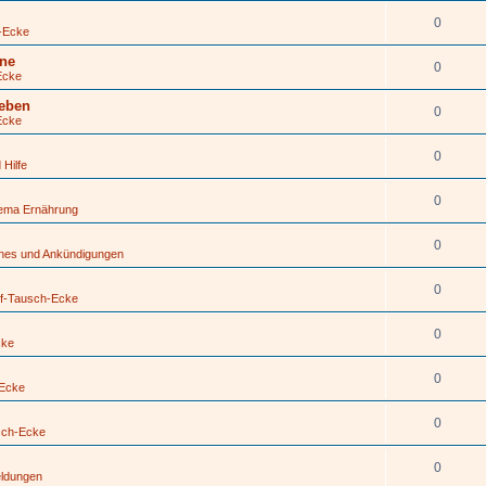
0
-Ecke
ine
0
Ecke
geben
0
Ecke
0
 Hilfe
0
hema Ernährung
0
ines und Ankündigungen
0
f-Tausch-Ecke
0
cke
0
-Ecke
0
sch-Ecke
0
eldungen