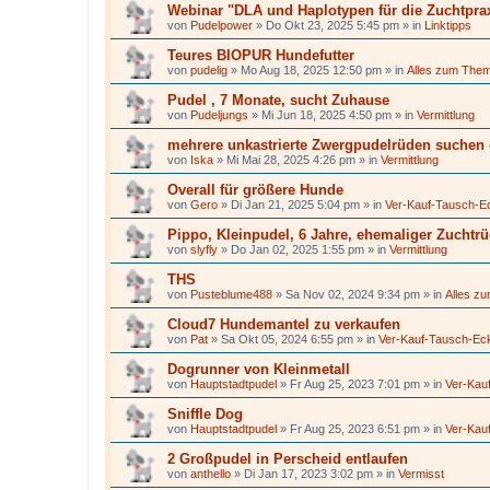
Webinar "DLA und Haplotypen für die Zuchtpra
von
Pudelpower
»
Do Okt 23, 2025 5:45 pm
» in
Linktipps
Teures BIOPUR Hundefutter
von
pudelig
»
Mo Aug 18, 2025 12:50 pm
» in
Alles zum The
Pudel , 7 Monate, sucht Zuhause
von
Pudeljungs
»
Mi Jun 18, 2025 4:50 pm
» in
Vermittlung
mehrere unkastrierte Zwergpudelrüden suchen
von
Iska
»
Mi Mai 28, 2025 4:26 pm
» in
Vermittlung
Overall für größere Hunde
von
Gero
»
Di Jan 21, 2025 5:04 pm
» in
Ver-Kauf-Tausch-E
Pippo, Kleinpudel, 6 Jahre, ehemaliger Zuchtr
von
slyfly
»
Do Jan 02, 2025 1:55 pm
» in
Vermittlung
THS
von
Pusteblume488
»
Sa Nov 02, 2024 9:34 pm
» in
Alles z
Cloud7 Hundemantel zu verkaufen
von
Pat
»
Sa Okt 05, 2024 6:55 pm
» in
Ver-Kauf-Tausch-Ec
Dogrunner von Kleinmetall
von
Hauptstadtpudel
»
Fr Aug 25, 2023 7:01 pm
» in
Ver-Kau
Sniffle Dog
von
Hauptstadtpudel
»
Fr Aug 25, 2023 6:51 pm
» in
Ver-Kau
2 Großpudel in Perscheid entlaufen
von
anthello
»
Di Jan 17, 2023 3:02 pm
» in
Vermisst