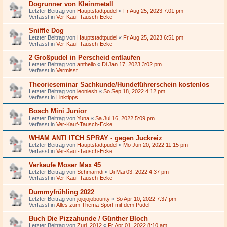
Dogrunner von Kleinmetall
Letzter Beitrag von
Hauptstadtpudel
«
Fr Aug 25, 2023 7:01 pm
Verfasst in
Ver-Kauf-Tausch-Ecke
Sniffle Dog
Letzter Beitrag von
Hauptstadtpudel
«
Fr Aug 25, 2023 6:51 pm
Verfasst in
Ver-Kauf-Tausch-Ecke
2 Großpudel in Perscheid entlaufen
Letzter Beitrag von
anthello
«
Di Jan 17, 2023 3:02 pm
Verfasst in
Vermisst
Theorieseminar Sachkunde/Hundeführerschein kostenlos
Letzter Beitrag von
leoniesh
«
So Sep 18, 2022 4:12 pm
Verfasst in
Linktipps
Bosch Mini Junior
Letzter Beitrag von
Yuna
«
Sa Jul 16, 2022 5:09 pm
Verfasst in
Ver-Kauf-Tausch-Ecke
WHAM ANTI ITCH SPRAY - gegen Juckreiz
Letzter Beitrag von
Hauptstadtpudel
«
Mo Jun 20, 2022 11:15 pm
Verfasst in
Ver-Kauf-Tausch-Ecke
Verkaufe Moser Max 45
Letzter Beitrag von
Schmarndi
«
Di Mai 03, 2022 4:37 pm
Verfasst in
Ver-Kauf-Tausch-Ecke
Dummyfrühling 2022
Letzter Beitrag von
jojojojobounty
«
So Apr 10, 2022 7:37 pm
Verfasst in
Alles zum Thema Sport mit dem Pudel
Buch Die Pizzahunde / Günther Bloch
Letzter Beitrag von
Zuri_2012
«
Fr Apr 01, 2022 8:10 am