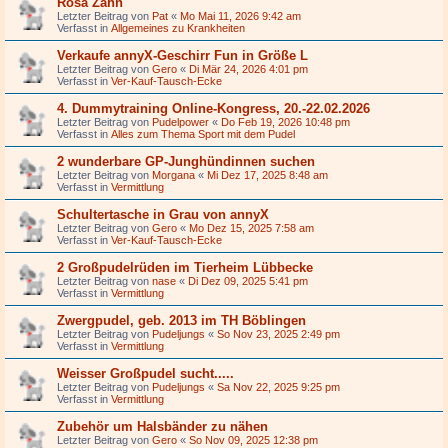
Rosa Zahn
Letzter Beitrag von
Pat
«
Mo Mai 11, 2026 9:42 am
Verfasst in
Allgemeines zu Krankheiten
Verkaufe annyX-Geschirr Fun in Größe L
Letzter Beitrag von
Gero
«
Di Mär 24, 2026 4:01 pm
Verfasst in
Ver-Kauf-Tausch-Ecke
4. Dummytraining Online-Kongress, 20.-22.02.2026
Letzter Beitrag von
Pudelpower
«
Do Feb 19, 2026 10:48 pm
Verfasst in
Alles zum Thema Sport mit dem Pudel
2 wunderbare GP-Junghündinnen suchen
Letzter Beitrag von
Morgana
«
Mi Dez 17, 2025 8:48 am
Verfasst in
Vermittlung
Schultertasche in Grau von annyX
Letzter Beitrag von
Gero
«
Mo Dez 15, 2025 7:58 am
Verfasst in
Ver-Kauf-Tausch-Ecke
2 Großpudelrüden im Tierheim Lübbecke
Letzter Beitrag von
nase
«
Di Dez 09, 2025 5:41 pm
Verfasst in
Vermittlung
Zwergpudel, geb. 2013 im TH Böblingen
Letzter Beitrag von
Pudeljungs
«
So Nov 23, 2025 2:49 pm
Verfasst in
Vermittlung
Weisser Großpudel sucht.....
Letzter Beitrag von
Pudeljungs
«
Sa Nov 22, 2025 9:25 pm
Verfasst in
Vermittlung
Zubehör um Halsbänder zu nähen
Letzter Beitrag von
Gero
«
So Nov 09, 2025 12:38 pm