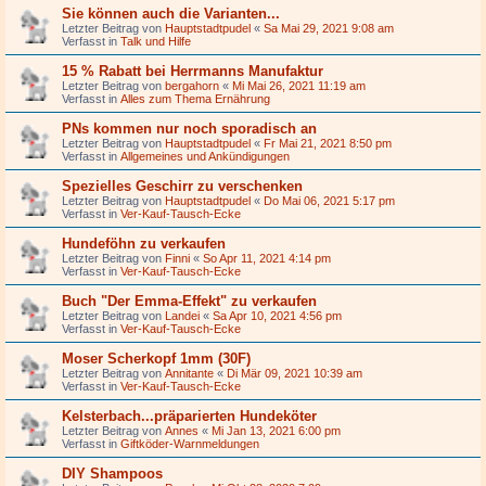
Sie können auch die Varianten...
Letzter Beitrag von
Hauptstadtpudel
«
Sa Mai 29, 2021 9:08 am
Verfasst in
Talk und Hilfe
15 % Rabatt bei Herrmanns Manufaktur
Letzter Beitrag von
bergahorn
«
Mi Mai 26, 2021 11:19 am
Verfasst in
Alles zum Thema Ernährung
PNs kommen nur noch sporadisch an
Letzter Beitrag von
Hauptstadtpudel
«
Fr Mai 21, 2021 8:50 pm
Verfasst in
Allgemeines und Ankündigungen
Spezielles Geschirr zu verschenken
Letzter Beitrag von
Hauptstadtpudel
«
Do Mai 06, 2021 5:17 pm
Verfasst in
Ver-Kauf-Tausch-Ecke
Hundeföhn zu verkaufen
Letzter Beitrag von
Finni
«
So Apr 11, 2021 4:14 pm
Verfasst in
Ver-Kauf-Tausch-Ecke
Buch "Der Emma-Effekt" zu verkaufen
Letzter Beitrag von
Landei
«
Sa Apr 10, 2021 4:56 pm
Verfasst in
Ver-Kauf-Tausch-Ecke
Moser Scherkopf 1mm (30F)
Letzter Beitrag von
Annitante
«
Di Mär 09, 2021 10:39 am
Verfasst in
Ver-Kauf-Tausch-Ecke
Kelsterbach...präparierten Hundeköter
Letzter Beitrag von
Annes
«
Mi Jan 13, 2021 6:00 pm
Verfasst in
Giftköder-Warnmeldungen
DIY Shampoos