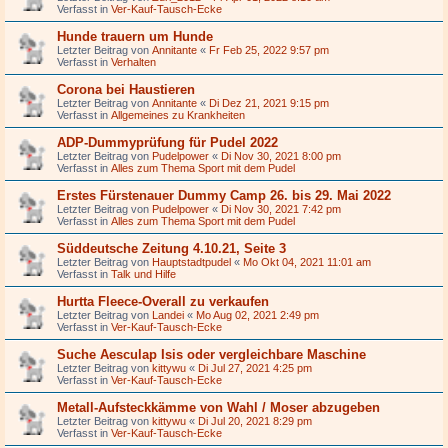
Verfasst in
Ver-Kauf-Tausch-Ecke
Hunde trauern um Hunde
Letzter Beitrag von
Annitante
«
Fr Feb 25, 2022 9:57 pm
Verfasst in
Verhalten
Corona bei Haustieren
Letzter Beitrag von
Annitante
«
Di Dez 21, 2021 9:15 pm
Verfasst in
Allgemeines zu Krankheiten
ADP-Dummyprüfung für Pudel 2022
Letzter Beitrag von
Pudelpower
«
Di Nov 30, 2021 8:00 pm
Verfasst in
Alles zum Thema Sport mit dem Pudel
Erstes Fürstenauer Dummy Camp 26. bis 29. Mai 2022
Letzter Beitrag von
Pudelpower
«
Di Nov 30, 2021 7:42 pm
Verfasst in
Alles zum Thema Sport mit dem Pudel
Süddeutsche Zeitung 4.10.21, Seite 3
Letzter Beitrag von
Hauptstadtpudel
«
Mo Okt 04, 2021 11:01 am
Verfasst in
Talk und Hilfe
Hurtta Fleece-Overall zu verkaufen
Letzter Beitrag von
Landei
«
Mo Aug 02, 2021 2:49 pm
Verfasst in
Ver-Kauf-Tausch-Ecke
Suche Aesculap Isis oder vergleichbare Maschine
Letzter Beitrag von
kittywu
«
Di Jul 27, 2021 4:25 pm
Verfasst in
Ver-Kauf-Tausch-Ecke
Metall-Aufsteckkämme von Wahl / Moser abzugeben
Letzter Beitrag von
kittywu
«
Di Jul 20, 2021 8:29 pm
Verfasst in
Ver-Kauf-Tausch-Ecke