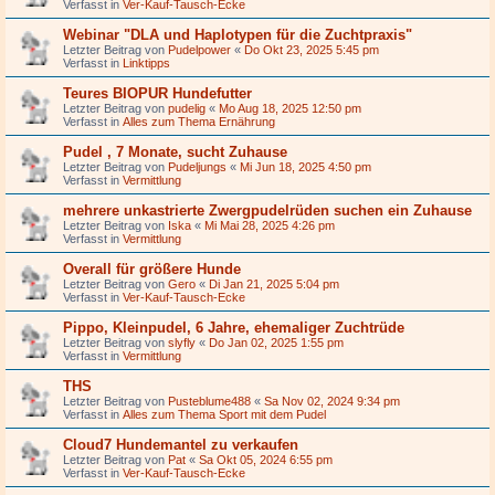
Verfasst in
Ver-Kauf-Tausch-Ecke
Webinar "DLA und Haplotypen für die Zuchtpraxis"
Letzter Beitrag von
Pudelpower
«
Do Okt 23, 2025 5:45 pm
Verfasst in
Linktipps
Teures BIOPUR Hundefutter
Letzter Beitrag von
pudelig
«
Mo Aug 18, 2025 12:50 pm
Verfasst in
Alles zum Thema Ernährung
Pudel , 7 Monate, sucht Zuhause
Letzter Beitrag von
Pudeljungs
«
Mi Jun 18, 2025 4:50 pm
Verfasst in
Vermittlung
mehrere unkastrierte Zwergpudelrüden suchen ein Zuhause
Letzter Beitrag von
Iska
«
Mi Mai 28, 2025 4:26 pm
Verfasst in
Vermittlung
Overall für größere Hunde
Letzter Beitrag von
Gero
«
Di Jan 21, 2025 5:04 pm
Verfasst in
Ver-Kauf-Tausch-Ecke
Pippo, Kleinpudel, 6 Jahre, ehemaliger Zuchtrüde
Letzter Beitrag von
slyfly
«
Do Jan 02, 2025 1:55 pm
Verfasst in
Vermittlung
THS
Letzter Beitrag von
Pusteblume488
«
Sa Nov 02, 2024 9:34 pm
Verfasst in
Alles zum Thema Sport mit dem Pudel
Cloud7 Hundemantel zu verkaufen
Letzter Beitrag von
Pat
«
Sa Okt 05, 2024 6:55 pm
Verfasst in
Ver-Kauf-Tausch-Ecke