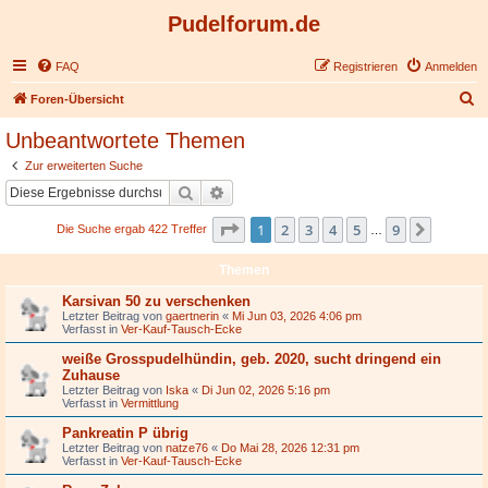
Pudelforum.de
FAQ
Registrieren
Anmelden
S
Foren-Übersicht
u
Unbeantwortete Themen
c
Zur erweiterten Suche
h
Suche
Erweiterte Suche
e
Seite
1
von
9
1
2
3
4
5
9
Nächst
Die Suche ergab 422 Treffer
…
Themen
Karsivan 50 zu verschenken
Letzter Beitrag von
gaertnerin
«
Mi Jun 03, 2026 4:06 pm
Verfasst in
Ver-Kauf-Tausch-Ecke
weiße Grosspudelhündin, geb. 2020, sucht dringend ein
Zuhause
Letzter Beitrag von
Iska
«
Di Jun 02, 2026 5:16 pm
Verfasst in
Vermittlung
Pankreatin P übrig
Letzter Beitrag von
natze76
«
Do Mai 28, 2026 12:31 pm
Verfasst in
Ver-Kauf-Tausch-Ecke