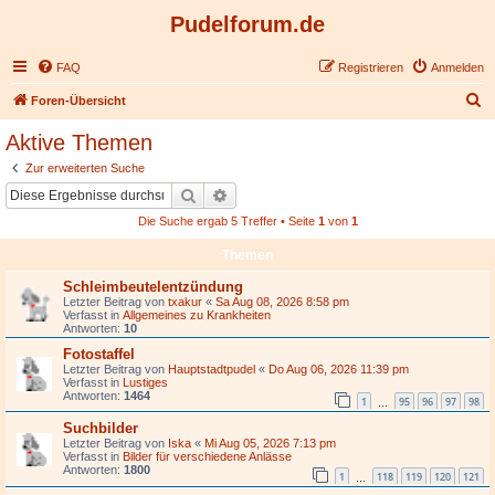
Pudelforum.de
FAQ
Registrieren
Anmelden
S
Foren-Übersicht
u
Aktive Themen
c
Zur erweiterten Suche
h
Suche
Erweiterte Suche
e
Die Suche ergab 5 Treffer • Seite
1
von
1
Themen
Schleimbeutelentzündung
Letzter Beitrag von
txakur
«
Sa Aug 08, 2026 8:58 pm
Verfasst in
Allgemeines zu Krankheiten
Antworten:
10
Fotostaffel
Letzter Beitrag von
Hauptstadtpudel
«
Do Aug 06, 2026 11:39 pm
Verfasst in
Lustiges
Antworten:
1464
1
95
96
97
98
…
Suchbilder
Letzter Beitrag von
Iska
«
Mi Aug 05, 2026 7:13 pm
Verfasst in
Bilder für verschiedene Anlässe
Antworten:
1800
1
118
119
120
121
…