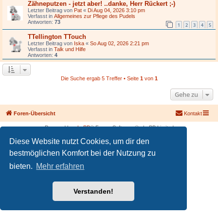
Zähneputzen - jetzt aber! ..danke, Herr Rückert ;-)
Letzter Beitrag von
Pat
«
Di Aug 04, 2026 3:10 pm
Verfasst in
Allgemeines zur Pflege des Pudels
Antworten:
73
1
2
3
4
5
TTellington TTouch
Letzter Beitrag von
Iska
«
So Aug 02, 2026 2:21 pm
Verfasst in
Talk und Hilfe
Antworten:
4
Die Suche ergab 5 Treffer • Seite
1
von
1
Gehe zu
Foren-Übersicht
Kontakt
Powered by
phpBB
® Forum Software © phpBB Limited
Deutsche Übersetzung durch
phpBB.de
Diese Website nutzt Cookies, um dir den
PRIVACY_LINK
|
TERMS_LINK
bestmöglichen Komfort bei der Nutzung zu
bieten.
Mehr erfahren
Verstanden!