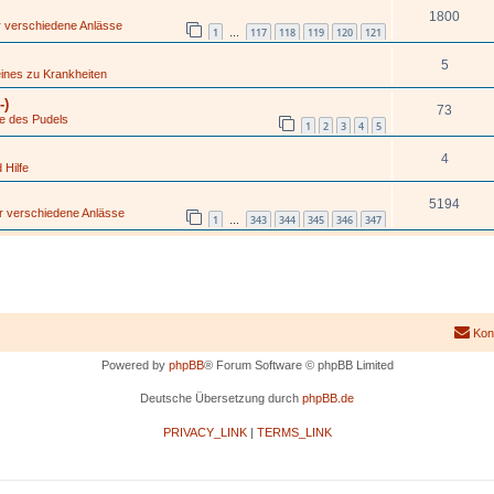
1800
ür verschiedene Anlässe
1
117
118
119
120
121
…
5
ines zu Krankheiten
-)
73
ge des Pudels
1
2
3
4
5
4
 Hilfe
5194
ür verschiedene Anlässe
1
343
344
345
346
347
…
Kon
Powered by
phpBB
® Forum Software © phpBB Limited
Deutsche Übersetzung durch
phpBB.de
PRIVACY_LINK
|
TERMS_LINK