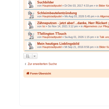
Suchbilder
von
Hauptstadtpudel
»
Di Okt 03, 2017 4:33 pm
» in
Bilder f
Schleimbeutelentzündung
von
Hauptstadtpudel
»
Mo Aug 03, 2026 5:45 pm
» in
Allgeme
Zähneputzen - jetzt aber! ..danke, Herr Rückert ;
von
Isi
»
So Nov 14, 2021 3:12 pm
» in
Allgemeines zur Pfle
TTellington TTouch
von
Hauptstadtpudel
»
Sa Aug 01, 2026 1:15 pm
» in
Talk und
Mein heutiges Lieblingsbild
von
Hauptstadtpudel
»
Mi Sep 21, 2016 8:56 pm
» in
Bilder f
Zur erweiterten Suche
Foren-Übersicht