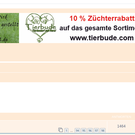
ANTWORTEN
1464
s
1
94
95
96
97
98
…