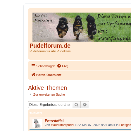
Pudelforum.de
Pudelforum für alle Pudelfans
Schnellzugriff
FAQ
Foren-Übersicht
Aktive Themen
Zur erweiterten Suche
Suche
Erweiterte Suche
THEMEN
Fotostaffel
von
Hauptstadtpudel
»
So Mai 07, 2023 9:24 am
» in
Lustige