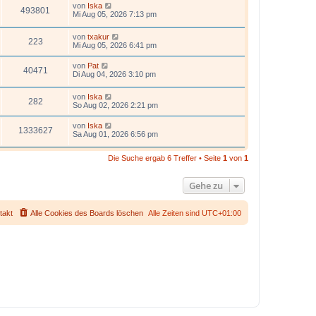
von
Iska
493801
Mi Aug 05, 2026 7:13 pm
von
txakur
223
Mi Aug 05, 2026 6:41 pm
von
Pat
40471
Di Aug 04, 2026 3:10 pm
von
Iska
282
So Aug 02, 2026 2:21 pm
von
Iska
1333627
Sa Aug 01, 2026 6:56 pm
Die Suche ergab 6 Treffer • Seite
1
von
1
Gehe zu
takt
Alle Cookies des Boards löschen
Alle Zeiten sind
UTC+01:00