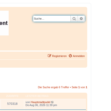
Suche
Erweiterte Suche
Registrieren
Anmelden
Die Suche ergab 6 Treffer • Seite
1
von
1
ZUGRIFFE
LETZTER BEITRAG
von
Hauptstadtpudel
570318
Do Aug 06, 2026 11:39 pm