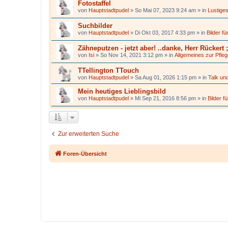
Fotostaffel
von
Hauptstadtpudel
»
So Mai 07, 2023 9:24 am
» in
Lustige
Suchbilder
von
Hauptstadtpudel
»
Di Okt 03, 2017 4:33 pm
» in
Bilder f
Zähneputzen - jetzt aber! ..danke, Herr Rückert ;
von
Isi
»
So Nov 14, 2021 3:12 pm
» in
Allgemeines zur Pfle
TTellington TTouch
von
Hauptstadtpudel
»
Sa Aug 01, 2026 1:15 pm
» in
Talk und
Mein heutiges Lieblingsbild
von
Hauptstadtpudel
»
Mi Sep 21, 2016 8:56 pm
» in
Bilder f
Zur erweiterten Suche
Foren-Übersicht