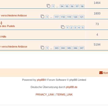
1464
s
1
94
95
96
97
98
…
1800
ür verschiedene Anlässe
1
117
118
119
120
121
…
-)
73
ge des Pudels
1
2
3
4
5
4
 Hilfe
5194
ür verschiedene Anlässe
1
343
344
345
346
347
…
Kon
Powered by
phpBB
® Forum Software © phpBB Limited
Deutsche Übersetzung durch
phpBB.de
PRIVACY_LINK
|
TERMS_LINK