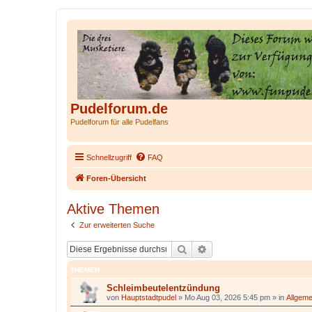
Pudelforum.de
Pudelforum für alle Pudelfans
Schnellzugriff
FAQ
Foren-Übersicht
Aktive Themen
Zur erweiterten Suche
Suche
Erweiterte Suche
THEMEN
Schleimbeutelentzündung
von
Hauptstadtpudel
»
Mo Aug 03, 2026 5:45 pm
» in
Allgeme