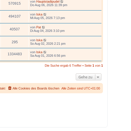
von
Hauptstadtpudel
570915
Do Aug 06, 2026 11:39 pm
von
Iska
494107
Mi Aug 05, 2026 7:13 pm
von
Pat
40507
Di Aug 04, 2026 3:10 pm
von
Iska
295
So Aug 02, 2026 2:21 pm
von
Iska
1334483
Sa Aug 01, 2026 6:56 pm
Die Suche ergab 6 Treffer • Seite
1
von
1
Gehe zu
takt
Alle Cookies des Boards löschen
Alle Zeiten sind
UTC+01:00