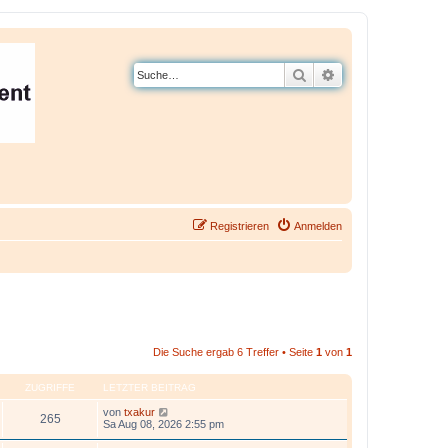
Suche
Erweiterte Suche
Registrieren
Anmelden
Die Suche ergab 6 Treffer • Seite
1
von
1
ZUGRIFFE
LETZTER BEITRAG
von
txakur
265
Sa Aug 08, 2026 2:55 pm