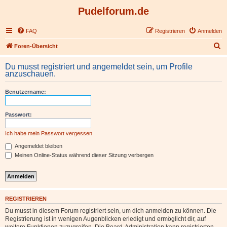
Pudelforum.de
FAQ
Registrieren
Anmelden
S
Foren-Übersicht
u
Du musst registriert und angemeldet sein, um Profile
c
anzuschauen.
h
Benutzername:
e
Passwort:
Ich habe mein Passwort vergessen
Angemeldet bleiben
Meinen Online-Status während dieser Sitzung verbergen
REGISTRIEREN
Du musst in diesem Forum registriert sein, um dich anmelden zu können. Die
Registrierung ist in wenigen Augenblicken erledigt und ermöglicht dir, auf
weitere Funktionen zuzugreifen. Die Board-Administration kann registrierten