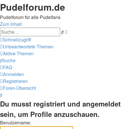
Pudelforum.de
Pudelforum für alle Pudelfans
Zum Inhalt
Erweiterte
Suche
Suche
Schnellzugriff
Unbeantwortete Themen
Aktive Themen
Suche
FAQ
Anmelden
Registrieren
Foren-Übersicht
Suche
Du musst registriert und angemeldet
sein, um Profile anzuschauen.
Benutzername: