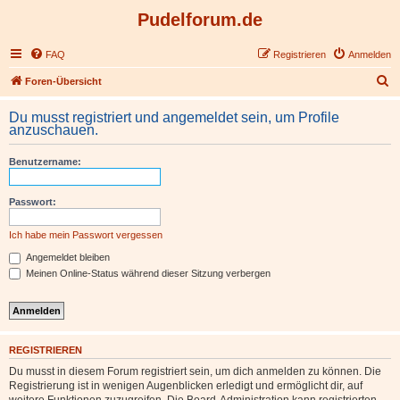
Pudelforum.de
FAQ
Registrieren
Anmelden
S
Foren-Übersicht
u
Du musst registriert und angemeldet sein, um Profile
c
anzuschauen.
h
Benutzername:
e
Passwort:
Ich habe mein Passwort vergessen
Angemeldet bleiben
Meinen Online-Status während dieser Sitzung verbergen
REGISTRIEREN
Du musst in diesem Forum registriert sein, um dich anmelden zu können. Die
Registrierung ist in wenigen Augenblicken erledigt und ermöglicht dir, auf
weitere Funktionen zuzugreifen. Die Board-Administration kann registrierten