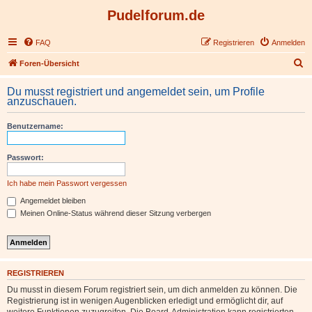
Pudelforum.de
FAQ
Registrieren
Anmelden
S
Foren-Übersicht
u
Du musst registriert und angemeldet sein, um Profile
c
anzuschauen.
h
Benutzername:
e
Passwort:
Ich habe mein Passwort vergessen
Angemeldet bleiben
Meinen Online-Status während dieser Sitzung verbergen
REGISTRIEREN
Du musst in diesem Forum registriert sein, um dich anmelden zu können. Die
Registrierung ist in wenigen Augenblicken erledigt und ermöglicht dir, auf
weitere Funktionen zuzugreifen. Die Board-Administration kann registrierten