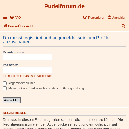
Pudelforum.de
FAQ
Registrieren
Anmelden
S
Foren-Übersicht
u
Du musst registriert und angemeldet sein, um Profile
c
anzuschauen.
h
Benutzername:
e
Passwort:
Ich habe mein Passwort vergessen
Angemeldet bleiben
Meinen Online-Status während dieser Sitzung verbergen
REGISTRIEREN
Du musst in diesem Forum registriert sein, um dich anmelden zu können. Die
Registrierung ist in wenigen Augenblicken erledigt und ermöglicht dir, auf
weitere Funktionen zuzugreifen. Die Board-Administration kann registrierten